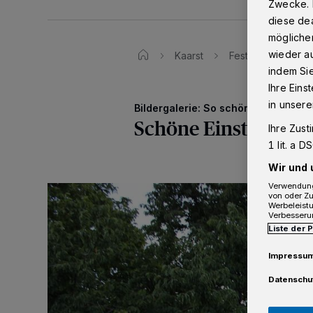
Zwecke. 
diese dea
möglicher
wieder au
Kaarst
Fest der Sinne als
indem Si
Ihre Eins
in unsere
Bildergalerie: So schön war das Fes
Schöne Einstimmung 
Ihre Zust
1 lit. a 
Wir und 
Verwendung
von oder Zu
Werbeleist
Verbesseru
Liste der 
Impressu
Datenschu