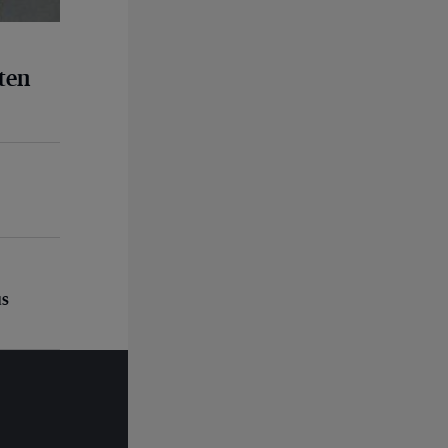
ten
us
us