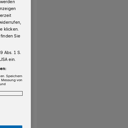
g werden
 Anzeigen
erzeit
widerrufen,
e klicken.
 finden Sie
9 Abs. 1 S.
USA ein.
1/27
en:
gen. Speichern
e, Messung von
 und