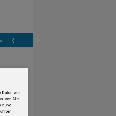
aper
Anzeigen aufgeben
Reklamation
e Daten wie
hl von Alle
Wir und
führten