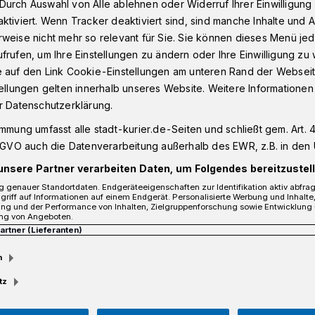
Durch Auswahl von Alle ablehnen oder Widerruf Ihrer Einwilligun
ktiviert. Wenn Tracker deaktiviert sind, sind manche Inhalte und
weise nicht mehr so relevant für Sie. Sie können dieses Menü jed
frufen, um Ihre Einstellungen zu ändern oder Ihre Einwilligung zu 
 Eistimmung auf Kaarst total
e auf den Link Cookie-Einstellungen am unteren Rand der Webseit
tellungen gelten innerhalb unseres Website. Weitere Informationen
r Datenschutzerklärung.
t der Sinne
auf Kaarst total
immung umfasst alle stadt-kurier.de-Seiten und schließt gem. Art. 4
DSGVO auch die Datenverarbeitung außerhalb des EWR, z.B. in den 
unsere Partner verarbeiten Daten, um Folgendes bereitzustell
 genauer Standortdaten. Endgeräteeigenschaften zur Identifikation aktiv abfra
griff auf Informationen auf einem Endgerät. Personalisierte Werbung und Inhalt
ung und der Performance von Inhalten, Zielgruppenforschung sowie Entwicklung
ng von Angeboten.
Partner (Lieferanten)
m
tz