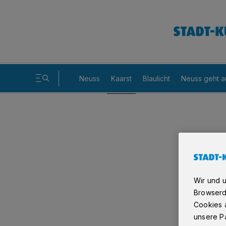
Neuss
Kaarst
Blaulicht
Neuss geht a
Wir und 
Browserd
Cookies a
unsere Pa