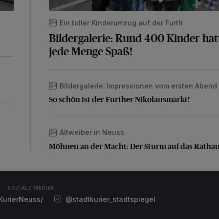
Ein toller Kinderumzug auf der Furth
Bildergalerie: Rund 400 Kinder hat
jede Menge Spaß!
Bildergalerie: Impressionen vom ersten Abend
So schön ist der Further Nikolausmarkt!
So schön ist der Further Nikolausmarkt!
Altweiber in Neuss
Möhnen an der Macht: Der Sturm auf das Ratha
Möhnen an der Macht: Der Sturm auf das Ratha
SOZIALE MEDIEN
urierNeuss/
@stadtkurier_stadtspiegel