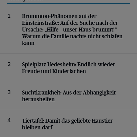
„Hilfe – unser Haus brummt!“ Warum die Familie nac
Brummton-Phänomen auf der
1
Einsteinstraße: Auf der Suche nach der
Ursache:
„Hilfe – unser Haus brummt!“
Warum die Familie nachts nicht schlafen
kann
Endlich wieder Freude und Kinderlachen
Spielplatz Uedesheim:
Endlich wieder
2
Freude und Kinderlachen
Aus der Abhängigkeit heraushelfen
Suchtkrankheit:
Aus der Abhängigkeit
3
heraushelfen
Damit das geliebte Haustier bleiben darf
Tiertafel:
Damit das geliebte Haustier
4
bleiben darf