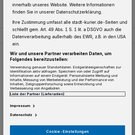
Bauer & Schaurte zu sehen. Ausstellungs-“Macher“
innerhalb unseres Website. Weitere Informationen
Dr. Albert Wunsch lädt unsere Leser zu einer
finden Sie in unserer Datenschutzerklärung.
Sonderführung durch die Ausstellung ein.
Ihre Zustimmung umfasst alle stadt-kurier.de-Seiten und
schließt gem. Art. 49 Abs. 1 S. 1 lit. a DSGVO auch die
Datenverarbeitung außerhalb des EWR, z.B. in den USA
ein.
Brauchtumstage mit Röschendrehen, Blasmusik und Blume
Wir und unsere Partner verarbeiten Daten, um
Folgendes bereitzustellen:
Verwendung genauer Standortdaten. Endgeräteeigenschaften zur
Identifikation aktiv abfragen. Speichern von oder Zugriff auf
Informationen auf einem Endgerät. Personalisierte Werbung und
Inhalte, Messung von Werbeleistung und der Performance von
Inhalten, Zielgruppenforschung sowie Entwicklung und
Verbesserung von Angeboten.
Liste der Partner (Lieferanten)
Impressum
Datenschutz
Cookie-Einstellungen
Wie das Schützenwesen auf der Landesgartenschau