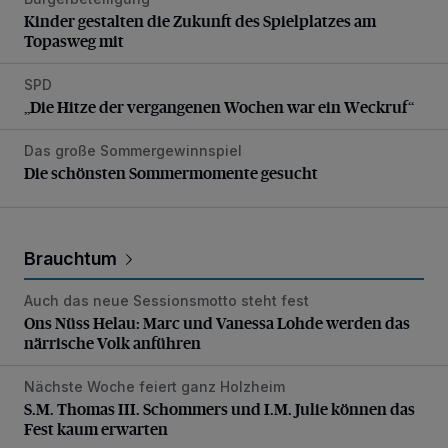
Kinder gestalten die Zukunft des Spielplatzes am Topasweg
Kinder gestalten die Zukunft des Spielplatzes am
Topasweg mit
SPD
„Die Hitze der vergangenen Wochen war ein Weckruf“
„Die Hitze der vergangenen Wochen war ein Weckruf“
Das große Sommergewinnspiel
Die schönsten Sommermomente gesucht
Die schönsten Sommermomente gesucht
Brauchtum
Auch das neue Sessionsmotto steht fest
Ons Nüss Helau: Marc und Vanessa Lohde werden das närr
Ons Nüss Helau: Marc und Vanessa Lohde werden das
närrische Volk anführen
Nächste Woche feiert ganz Holzheim
S.M. Thomas III. Schommers und I.M. Julie können das Fe
S.M. Thomas III. Schommers und I.M. Julie können das
Fest kaum erwarten