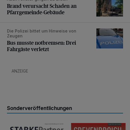
Brand verursacht Schaden an
Pfarrgemeinde-Gebäude
Die Polizei bittet um Hinweise von
Bus musste notbremsen: Drei Fahrgäste verletzt
Zeugen
Bus musste notbremsen: Drei
Fahrgäste verletzt
ANZEIGE
Sonderveröffentlichungen