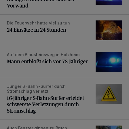
Vorwand
Die Feuerwehr hatte viel zu tun
24 Einsätze in 24 Stunden
24 Einsätze in 24 Stunden
Auf dem Blausteinsweg in Holzheim
Mann entblößt sich vor 78-Jähriger
Mann entblößt sich vor 78-Jähriger
Junger S-Bahn-Surfer durch
16-jähriger S-Bahn-Surfer erleidet schwerste Verletzung
Stromschlag verletzt
16-jähriger S-Bahn-Surfer erleidet
schwerste Verletzungen durch
Stromschlag
Auch Fenster gingen zu Bruch
Brand verursacht Schaden an Pfarrgemeinde-Gebäude