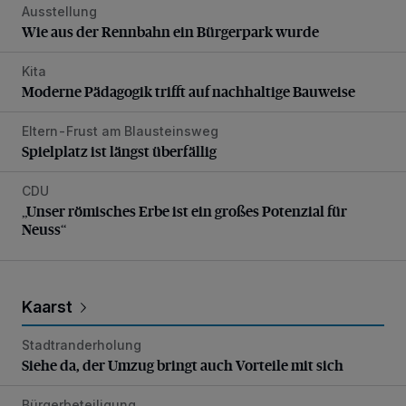
Ausstellung
Wie aus der Rennbahn ein Bürgerpark wurde
Wie aus der Rennbahn ein Bürgerpark wurde
Kita
Moderne Pädagogik trifft auf nachhaltige Bauweise
Moderne Pädagogik trifft auf nachhaltige Bauweise
Eltern-Frust am Blausteinsweg
Spielplatz ist längst überfällig
Spielplatz ist längst überfällig
CDU
„Unser römisches Erbe ist ein großes Potenzial für Neuss“
„Unser römisches Erbe ist ein großes Potenzial für
Neuss“
Kaarst
Stadtranderholung
Siehe da, der Umzug bringt auch Vorteile mit sich
Siehe da, der Umzug bringt auch Vorteile mit sich
Bürgerbeteiligung