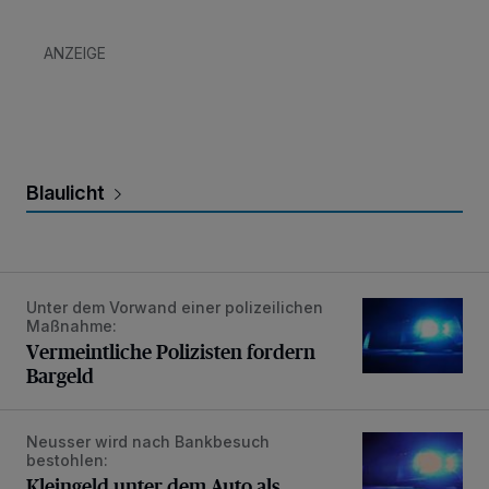
ANZEIGE
Blaulicht
Unter dem Vorwand einer polizeilichen
Vermeintliche Polizisten fordern Bargeld
Maßnahme:
Vermeintliche Polizisten fordern
Bargeld
Neusser wird nach Bankbesuch
Kleingeld unter dem Auto als Vorwand
bestohlen:
Kleingeld unter dem Auto als