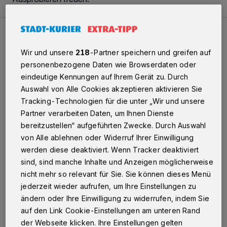
Wenn die Sirene heult ...
Wir und unsere
218
-Partner speichern und greifen auf
personenbezogene Daten wie Browserdaten oder
eindeutige Kennungen auf Ihrem Gerät zu. Durch
Auswahl von Alle Cookies akzeptieren aktivieren Sie
Tracking-Technologien für die unter „Wir und unsere
Partner verarbeiten Daten, um Ihnen Dienste
bereitzustellen“ aufgeführten Zwecke. Durch Auswahl
von Alle ablehnen oder Widerruf Ihrer Einwilligung
werden diese deaktiviert. Wenn Tracker deaktiviert
sind, sind manche Inhalte und Anzeigen möglicherweise
Lebendige Industriegeschichte im Hengststall -
nicht mehr so relevant für Sie. Sie können dieses Menü
Sonderführung für unsere Leser
jederzeit wieder aufrufen, um Ihre Einstellungen zu
Wenn die Sirene heult ...
ändern oder Ihre Einwilligung zu widerrufen, indem Sie
In einer der Boxen des Alten Hengststalls sind zurzeit
auf den Link Cookie-Einstellungen am unteren Rand
Exponate aus der ehemaligen Neusser Schraubenfabrik
der Webseite klicken. Ihre Einstellungen gelten