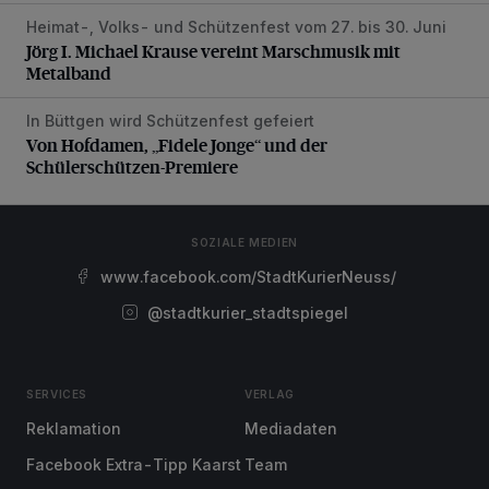
Heimat-, Volks- und Schützenfest vom 27. bis 30. Juni
Jörg I. Michael Krause vereint Marschmusik mit Metalband
Jörg I. Michael Krause vereint Marschmusik mit
Metalband
In Büttgen wird Schützenfest gefeiert
Von Hofdamen, „Fidele Jonge“ und der Schülerschützen-
Von Hofdamen, „Fidele Jonge“ und der
Schülerschützen-Premiere
SOZIALE MEDIEN
www.facebook.com/StadtKurierNeuss/
@stadtkurier_stadtspiegel
SERVICES
VERLAG
Reklamation
Mediadaten
Facebook Extra-Tipp Kaarst
Team