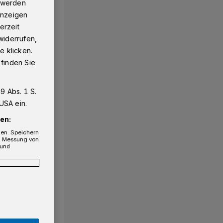
g werden
 Anzeigen
erzeit
widerrufen,
e klicken.
 finden Sie
9 Abs. 1 S.
USA ein.
1/94
en:
gen. Speichern
e, Messung von
 und