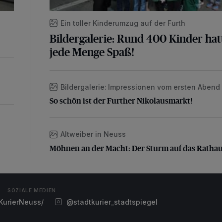
Ein toller Kinderumzug auf der Furth
Bildergalerie: Rund 400 Kinder hat
jede Menge Spaß!
Bildergalerie: Impressionen vom ersten Abend
So schön ist der Further Nikolausmarkt!
So schön ist der Further Nikolausmarkt!
Altweiber in Neuss
Möhnen an der Macht: Der Sturm auf das Ratha
Möhnen an der Macht: Der Sturm auf das Ratha
SOZIALE MEDIEN
urierNeuss/
@stadtkurier_stadtspiegel