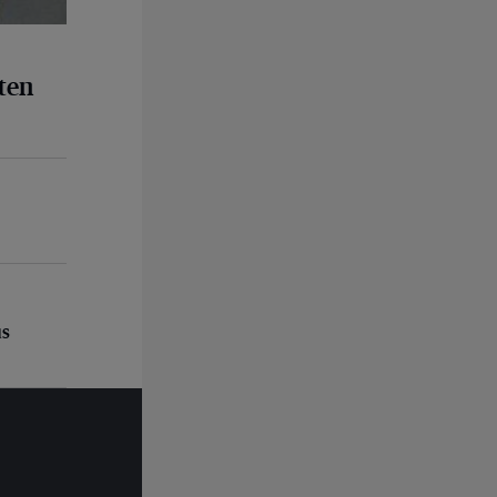
ten
us
us