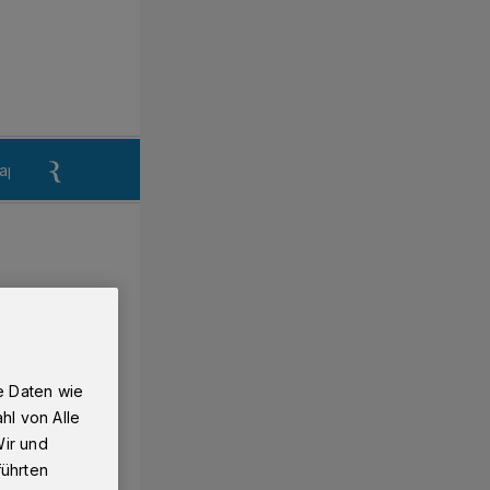
aper
Anzeigen aufgeben
Reklamation
e Daten wie
hl von Alle
Wir und
führten