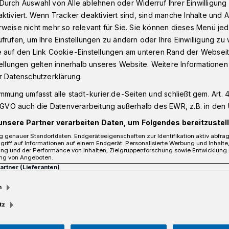
Durch Auswahl von Alle ablehnen oder Widerruf Ihrer Einwilligun
ktiviert. Wenn Tracker deaktiviert sind, sind manche Inhalte und
weise nicht mehr so relevant für Sie. Sie können dieses Menü jed
frufen, um Ihre Einstellungen zu ändern oder Ihre Einwilligung zu 
 Parade
e auf den Link Cookie-Einstellungen am unteren Rand der Webseit
tellungen gelten innerhalb unseres Website. Weitere Informationen
r Datenschutzerklärung.
rade
immung umfasst alle stadt-kurier.de-Seiten und schließt gem. Art. 4
DSGVO auch die Datenverarbeitung außerhalb des EWR, z.B. in den 
unsere Partner verarbeiten Daten, um Folgendes bereitzustell
 genauer Standortdaten. Endgeräteeigenschaften zur Identifikation aktiv abfra
griff auf Informationen auf einem Endgerät. Personalisierte Werbung und Inhalt
ung und der Performance von Inhalten, Zielgruppenforschung sowie Entwicklung
ng von Angeboten.
Partner (Lieferanten)
m
tz