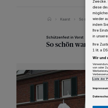
Zwecke. 
diese dea
möglicher
wieder au
Kaarst
So schön war die
indem Si
Ihre Eins
in unsere
Schützenfest in Vorst
So schön war die Pa
Ihre Zust
1 lit. a 
Wir und 
Verwendung
von oder Zu
Werbeleist
Verbesseru
Liste der 
Impressu
Datenschu