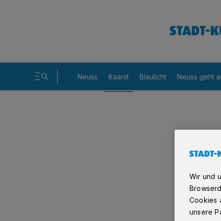
Neuss
Kaarst
Blaulicht
Neuss geht a
Wir und 
Browserd
Cookies a
unsere Pa