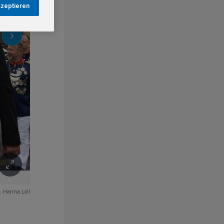
kzeptieren
o:
Hanna Loll