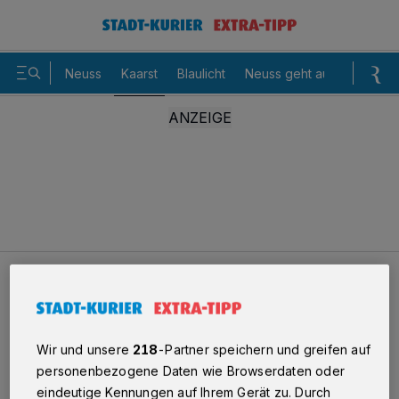
Neuss
Kaarst
Blaulicht
Neuss geht aus
Sommer
Kaarst
Sternstunden
Fotos
Sternstunden
Wir und unsere
218
-Partner speichern und greifen auf
personenbezogene Daten wie Browserdaten oder
1/146
eindeutige Kennungen auf Ihrem Gerät zu. Durch