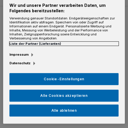
Wir und unsere Partner verarbeiten Daten, um
Folgendes bereitzustellen:
Verwendung genauer Standortdaten. Endgeräteeigenschaften zur
Weitere Bilderstrecken
Identifikation aktiv abfragen. Speichern von oder Zugriff auf
Informationen auf einem Endgerät. Personalisierte Werbung und
Inhalte, Messung von Werbeleistung und der Performance von
Inhalten, Zielgruppenforschung sowie Entwicklung und
So schön war die Kinderparade!
Verbesserung von Angeboten.
Liste der Partner (Lieferanten)
Impressum
Datenschutz
Cookie-Einstellungen
Alle Cookies akzeptieren
Alle ablehnen
Ein Höhepunkt beim Further Volks- und Heimatfest
So schön war die Kinderparade!