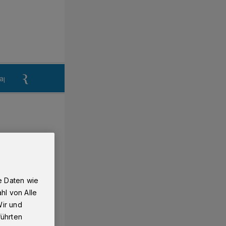
aper
Anzeigen aufgeben
Reklamation
e Daten wie
hl von Alle
Wir und
führten