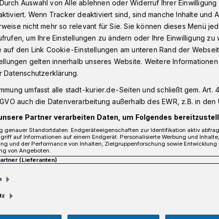
Durch Auswahl von Alle ablehnen oder Widerruf Ihrer Einwilligun
ktiviert. Wenn Tracker deaktiviert sind, sind manche Inhalte und
weise nicht mehr so relevant für Sie. Sie können dieses Menü jed
frufen, um Ihre Einstellungen zu ändern oder Ihre Einwilligung zu 
torische Wahlnacht in Neuss
e auf den Link Cookie-Einstellungen am unteren Rand der Webseit
tellungen gelten innerhalb unseres Website. Weitere Informationen
r Datenschutzerklärung.
orische Wahlnacht in Neuss
immung umfasst alle stadt-kurier.de-Seiten und schließt gem. Art. 4
DSGVO auch die Datenverarbeitung außerhalb des EWR, z.B. in den 
unsere Partner verarbeiten Daten, um Folgendes bereitzustell
 genauer Standortdaten. Endgeräteeigenschaften zur Identifikation aktiv abfra
griff auf Informationen auf einem Endgerät. Personalisierte Werbung und Inhalt
ung und der Performance von Inhalten, Zielgruppenforschung sowie Entwicklung
ng von Angeboten.
Partner (Lieferanten)
m
tz