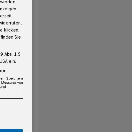
g werden
 Anzeigen
erzeit
widerrufen,
e klicken.
 finden Sie
9 Abs. 1 S.
USA ein.
1/258
en:
gen. Speichern
e, Messung von
 und