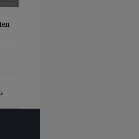
ten
us
us