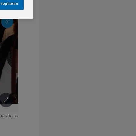
kzeptieren
oletta Buciak