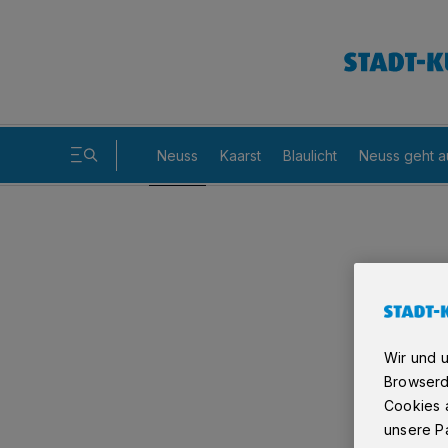
Neuss
Kaarst
Blaulicht
Neuss geht a
Wir und 
Browserd
Cookies a
unsere Pa