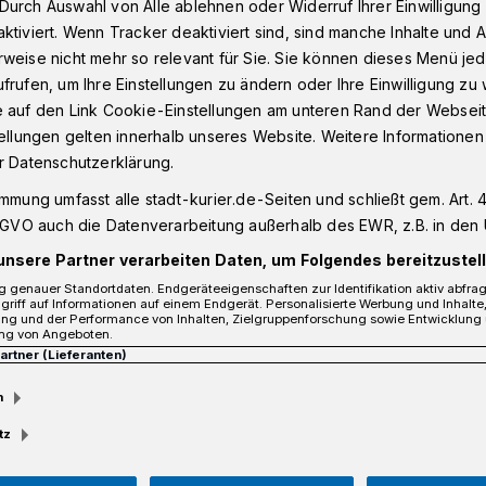
Durch Auswahl von Alle ablehnen oder Widerruf Ihrer Einwilligun
ktiviert. Wenn Tracker deaktiviert sind, sind manche Inhalte und
weise nicht mehr so relevant für Sie. Sie können dieses Menü jed
frufen, um Ihre Einstellungen zu ändern oder Ihre Einwilligung zu 
erg Neuss: Die Corona-Maske unter dem Aspekt der Mode
e auf den Link Cookie-Einstellungen am unteren Rand der Webseit
tellungen gelten innerhalb unseres Website. Weitere Informationen
r Datenschutzerklärung.
m Aspekt der Mode
immung umfasst alle stadt-kurier.de-Seiten und schließt gem. Art. 4
DSGVO auch die Datenverarbeitung außerhalb des EWR, z.B. in den 
unsere Partner verarbeiten Daten, um Folgendes bereitzustell
 genauer Standortdaten. Endgeräteeigenschaften zur Identifikation aktiv abfra
griff auf Informationen auf einem Endgerät. Personalisierte Werbung und Inhalt
ung und der Performance von Inhalten, Zielgruppenforschung sowie Entwicklung
ng von Angeboten.
Partner (Lieferanten)
m
tz