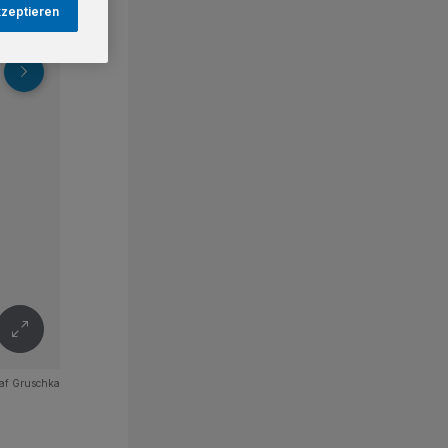
kzeptieren
af Gruschka