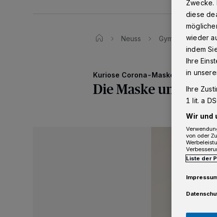
Zwecke. 
diese dea
möglicher
wieder au
Neuss
Gymnsium Marienb
indem Si
Ihre Eins
in unsere
Kuriose Corona-Masken
Die Maske unter de
Ihre Zust
1 lit. a 
Wir und 
Verwendung
von oder Zu
Werbeleist
Verbesseru
Liste der 
Impressu
Datenschu