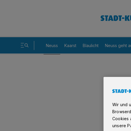
Neuss
Kaarst
Blaulicht
Neuss geht a
Wir und 
Browserd
Cookies a
unsere Pa