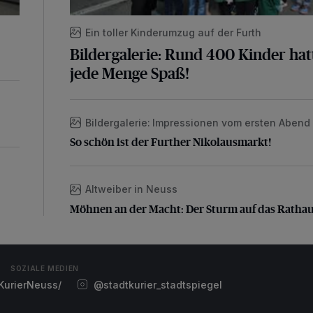
Ein toller Kinderumzug auf der Furth
Bildergalerie: Rund 400 Kinder hat
jede Menge Spaß!
Bildergalerie: Impressionen vom ersten Abend
So schön ist der Further Nikolausmarkt!
So schön ist der Further Nikolausmarkt!
Altweiber in Neuss
Möhnen an der Macht: Der Sturm auf das Ratha
Möhnen an der Macht: Der Sturm auf das Ratha
SOZIALE MEDIEN
urierNeuss/
@stadtkurier_stadtspiegel