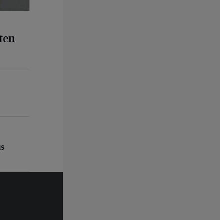
ten
us
us