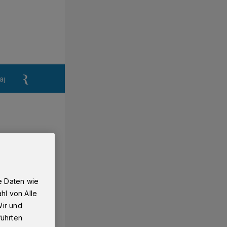
aper
Anzeigen aufgeben
Reklamation
e Daten wie
hl von Alle
Wir und
führten