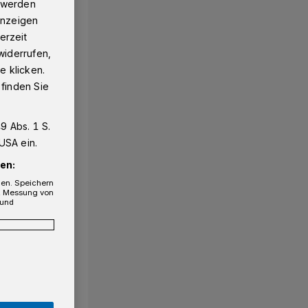
g werden
 Anzeigen
erzeit
widerrufen,
e klicken.
 finden Sie
9 Abs. 1 S.
USA ein.
1/35
en:
gen. Speichern
e, Messung von
 und