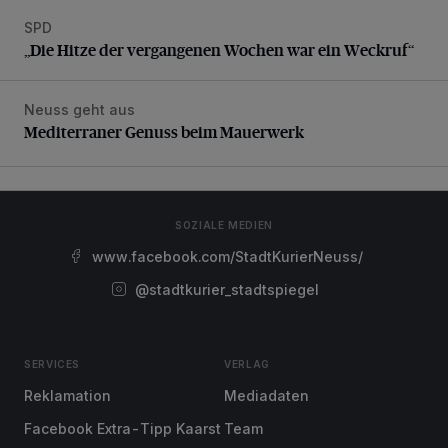
SPD
„Die Hitze der vergangenen Wochen war ein Weckruf“
„Die Hitze der vergangenen Wochen war ein Weckruf“
Neuss geht aus
Mediterraner Genuss beim Mauerwerk
Mediterraner Genuss beim Mauerwerk
SOZIALE MEDIEN
www.facebook.com/StadtKurierNeuss/
@stadtkurier_stadtspiegel
SERVICES
VERLAG
Reklamation
Mediadaten
Facebook Extra-Tipp Kaarst
Team