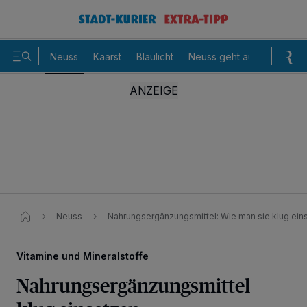
Neuss
Kaarst
Blaulicht
Neuss geht aus
Sommer
Neuss
Nahrungsergänzungsmittel: Wie man sie klug ein
Vitamine und Mineralstoffe
Nahrungsergänzungsmittel