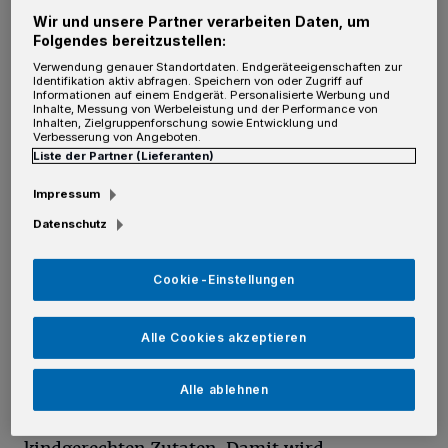
pro Woche in ein Fitnessstudio oder in ein
Wir und unsere Partner verarbeiten Daten, um
Schwimmbad geht, vielleicht auch noch
häufig
Folgendes bereitzustellen:
Rad fährt
, kann einen kleinen Zusatzschub gut
Verwendung genauer Standortdaten. Endgeräteeigenschaften zur
Identifikation aktiv abfragen. Speichern von oder Zugriff auf
gebrauchen. Dafür bieten sich
Informationen auf einem Endgerät. Personalisierte Werbung und
Inhalte, Messung von Werbeleistung und der Performance von
Nahrungsergänzungsmittel an. Eine
Inhalten, Zielgruppenforschung sowie Entwicklung und
Verbesserung von Angeboten.
ausgewogene, gesunde Ernährung mit viel
Liste der Partner (Lieferanten)
Obst und Gemüse ist natürlich ebenfalls
Impressum
wichtig.
Datenschutz
Zu den Ergänzungsmitteln gehören
Cookie-Einstellungen
Brausetabletten mit den Vitaminen A, B und C
sowie weiteren Zusatzstoffen wie Zink,
Alle Cookies akzeptieren
Ginseng, Olive oder Histidin (eine
Aminosäure). Schon Kinder profitieren von
Alle ablehnen
Fruchtgummis oder Lutschtabletten mit