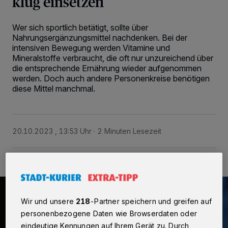
klug einsetzen
Wer sich sportlich betätigt, sollte über
Nahrungsergänzungsmittel nachdenken. Bei der
intensiven Bewegung werden Vitamine und
Mineralstoffe verbraucht, die oft nur unzureichend über
die entsprechende Ernährung wieder aufgenommen
werden. Doch auch andere Personenkreise benötigen
diese Mittel manchmal.
20.10.2023 , 13:53 Uhr
2 Minuten Lesezeit
Wir und unsere
218
-Partner speichern und greifen auf
personenbezogene Daten wie Browserdaten oder
eindeutige Kennungen auf Ihrem Gerät zu. Durch