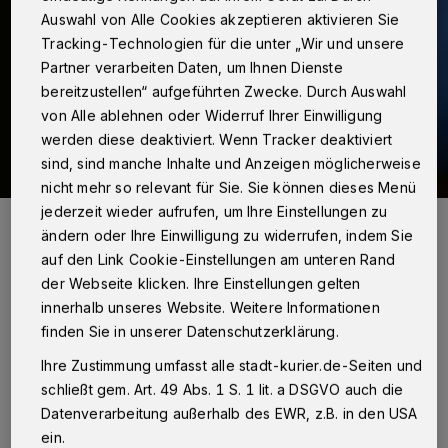
Auswahl von Alle Cookies akzeptieren aktivieren Sie
Tracking-Technologien für die unter „Wir und unsere
Partner verarbeiten Daten, um Ihnen Dienste
bereitzustellen“ aufgeführten Zwecke. Durch Auswahl
von Alle ablehnen oder Widerruf Ihrer Einwilligung
werden diese deaktiviert. Wenn Tracker deaktiviert
sind, sind manche Inhalte und Anzeigen möglicherweise
nicht mehr so relevant für Sie. Sie können dieses Menü
jederzeit wieder aufrufen, um Ihre Einstellungen zu
Foto: Unsplash/Alexander Grey
ändern oder Ihre Einwilligung zu widerrufen, indem Sie
auf den Link Cookie-Einstellungen am unteren Rand
der Webseite klicken. Ihre Einstellungen gelten
innerhalb unseres Website. Weitere Informationen
finden Sie in unserer Datenschutzerklärung.
Kinder mögen den Fruchtgeschmack
Ihre Zustimmung umfasst alle stadt-kurier.de-Seiten und
schließt gem. Art. 49 Abs. 1 S. 1 lit. a DSGVO auch die
Schon kleinere Bewegungseinheiten können zu
Datenverarbeitung außerhalb des EWR, z.B. in den USA
einer Unterversorgung führen. Wer mehrmals
ein.