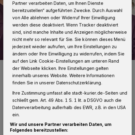
Partner verarbeiten Daten, um Ihnen Dienste
bereitzustellen“ aufgeführten Zwecke. Durch Auswahl
von Alle ablehnen oder Widerruf Ihrer Einwilligung
werden diese deaktiviert. Wenn Tracker deaktiviert
sind, sind manche Inhalte und Anzeigen möglicherweise
nicht mehr so relevant für Sie. Sie können dieses Menü
jederzeit wieder aufrufen, um Ihre Einstellungen zu
ändern oder Ihre Einwilligung zu widerrufen, indem Sie
auf den Link Cookie-Einstellungen am unteren Rand
Ehepaar Pohl mit dem kleinen Nick Julien und den Hebammen
der Webseite klicken. Ihre Einstellungen gelten
Andrea Merkens (l.) und Marina Hasenaug (r.).
innerhalb unseres Website. Weitere Informationen
Foto: Johanna Etienne Krankenhaus
finden Sie in unserer Datenschutzerklärung.
Ihre Zustimmung umfasst alle stadt-kurier.de-Seiten und
schließt gem. Art. 49 Abs. 1 S. 1 lit. a DSGVO auch die
Datenverarbeitung außerhalb des EWR, z.B. in den USA
A
ein.
nnika Pohl ist Medizinische
Fachangestellte in einer
Wir und unsere Partner verarbeiten Daten, um
Folgendes bereitzustellen:
gynäkologischen Praxis in Neuss.