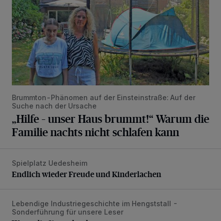
Brummton-Phänomen auf der Einsteinstraße: Auf der
Suche nach der Ursache
„Hilfe – unser Haus brummt!“ Warum die
Familie nachts nicht schlafen kann
Spielplatz Uedesheim
Endlich wieder Freude und Kinderlachen
Endlich wieder Freude und Kinderlachen
Lebendige Industriegeschichte im Hengststall -
Wenn die Sirene heult ...
Sonderführung für unsere Leser