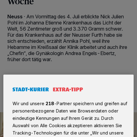
Woche
Neuss
·
Am Vormittag des 4. Juli erblickte Nick Julien
Pohl im Johanna Etienne Krankenhaus das Licht der
Welt, 56 Zentimeter groß und 3.370 Gramm schwer.
Für das Krankenhaus auf der Neusser Furth habe sie
sich entschieden, erzählt Annika Pohl, weil ihre
Hebamme im Kreißsaal der Klinik arbeitet und auch ihre
„Chefin“, die Gynäkologin Andrea Engels-Ebertz,
früher dort tätig war.
15.07.2024 , 09:00 Uhr
2 Minuten Lesezeit
Wir und unsere
218
-Partner speichern und greifen auf
personenbezogene Daten wie Browserdaten oder
eindeutige Kennungen auf Ihrem Gerät zu. Durch
Auswahl von Alle Cookies akzeptieren aktivieren Sie
Tracking-Technologien für die unter „Wir und unsere