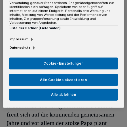
Verwendung genauer Standortdaten. Endgeräteeigenschaften zur
Identifikation aktiv abfragen. Speichern von oder Zugriff auf
Informationen auf einem Endgerät. Personalisierte Werbung und
Die Geburt war ein aufregendes Erlebnis für
Inhalte, Messung von Werbeleistung und der Performance von
Inhalten, Zielgruppenforschung sowie Entwicklung und
sie und ihren Mann Marcel. „Nach der
Verbesserung von Angeboten.
Liste der Partner (Lieferanten)
Einleitung hat Nick sich erstmal noch ein
wenig Zeit gelassen, doch dann ging alles ganz
Impressum
schnell.“
Datenschutz
Das Paar genießt nun die ersten Tage mit
Cookie-Einstellungen
ihrem Sohn zuhause in Kleinenbroich.
Alle Cookies akzeptieren
Besonders glücklich ist auch Marcel Pohls
achtjähriger Sohn aus einer früheren
Alle ablehnen
Beziehung, der sich sehr über seinen kleinen
Bruder freut und eifrig mithilft. Die Familie
freut sich auf die kommenden gemeinsamen
Jahre und vor allem der stolze Papa plant