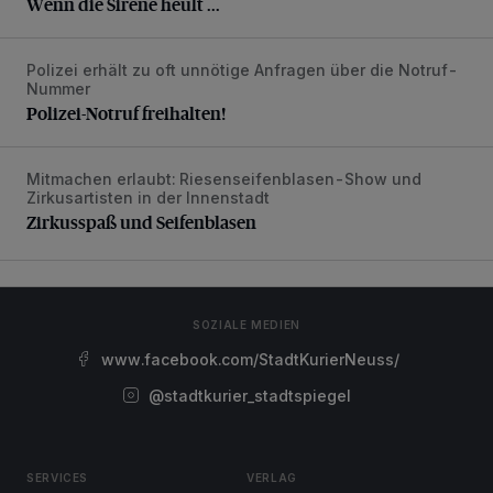
Wenn die Sirene heult ...
Polizei erhält zu oft unnötige Anfragen über die Notruf-
Polizei-Notruf freihalten!
Nummer
Polizei-Notruf freihalten!
Mitmachen erlaubt: Riesenseifenblasen-Show und
Zirkusspaß und Seifenblasen
Zirkusartisten in der Innenstadt
Zirkusspaß und Seifenblasen
SOZIALE MEDIEN
www.facebook.com/StadtKurierNeuss/
@stadtkurier_stadtspiegel
SERVICES
VERLAG