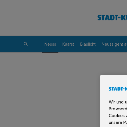
Neuss
Kaarst
Blaulicht
Neuss geht a
Wir und 
Browserd
Cookies a
unsere Pa