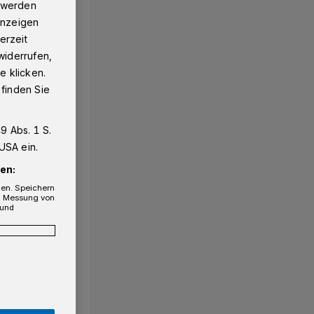
g werden
 Anzeigen
erzeit
widerrufen,
e klicken.
 finden Sie
9 Abs. 1 S.
USA ein.
en:
gen. Speichern
e, Messung von
 und