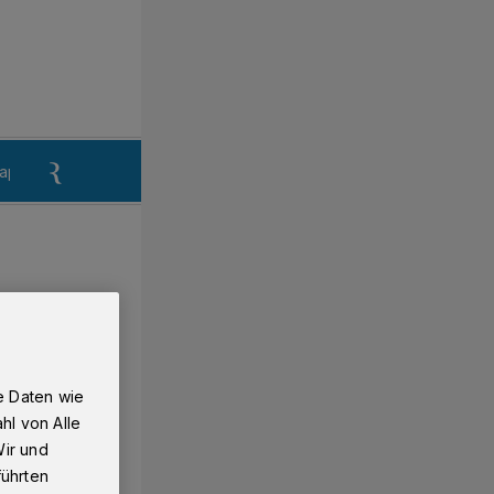
aper
Anzeigen aufgeben
Reklamation
e Daten wie
hl von Alle
Wir und
führten