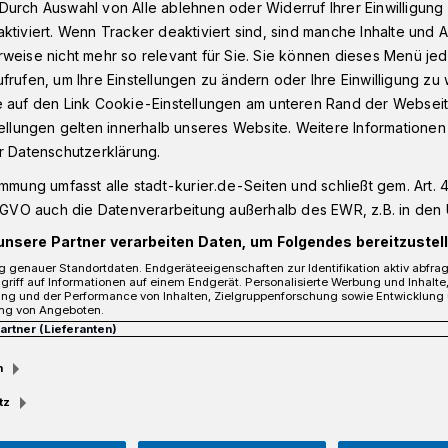
Durch Auswahl von Alle ablehnen oder Widerruf Ihrer Einwilligun
ktiviert. Wenn Tracker deaktiviert sind, sind manche Inhalte und
weise nicht mehr so relevant für Sie. Sie können dieses Menü jed
ür Weihnachtsmärkte brennen ab
frufen, um Ihre Einstellungen zu ändern oder Ihre Einwilligung zu 
e auf den Link Cookie-Einstellungen am unteren Rand der Webseit
tellungen gelten innerhalb unseres Website. Weitere Informationen
r Datenschutzerklärung.
de für
immung umfasst alle stadt-kurier.de-Seiten und schließt gem. Art. 4
DSGVO auch die Datenverarbeitung außerhalb des EWR, z.B. in den 
ärkte brennen ab
unsere Partner verarbeiten Daten, um Folgendes bereitzustell
 genauer Standortdaten. Endgeräteeigenschaften zur Identifikation aktiv abfra
griff auf Informationen auf einem Endgerät. Personalisierte Werbung und Inhalt
ung und der Performance von Inhalten, Zielgruppenforschung sowie Entwicklung
ng von Angeboten.
, gegen 21.10 Uhr, kam es in Neuss-
Partner (Lieferanten)
aße, zu einem Brand zweier
chtsmärkte.
m
tz