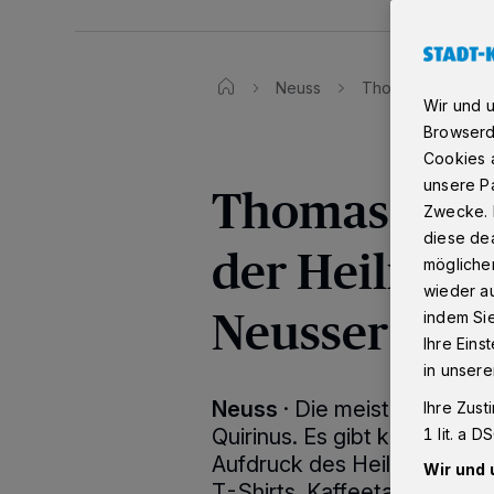
Neuss
Thomas Kaumanns: 
Wir und 
Browserd
Cookies a
unsere Pa
Thomas Kau
Zwecke. 
diese dea
der Heilige Q
möglicher
wieder au
Neusser wicht
indem Si
Ihre Eins
in unsere
Neuss
·
Die meisten Neusser
Ihre Zust
Quirinus. Es gibt kaum ein 
1 lit. a 
Aufdruck des Heiligen Quirin
Wir und 
T-Shirts, Kaffeetassen, Pral