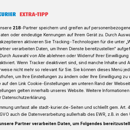
„Warum der Heilige Quirinus für alle Neusser wichtig ist“
unsere
218
-Partner speichern und greifen auf personenbezogen
aten oder eindeutige Kennungen auf Ihrem Gerät zu. Durch Auswa
kzeptieren aktivieren Sie Tracking-Technologien für die unter „
rtner verarbeiten Daten, um Ihnen Dienste bereitzustellen“ aufge
manns: „Warum
Durch Auswahl von Alle ablehnen oder Widerruf Ihrer Einwilligun
ktiviert. Wenn Tracker deaktiviert sind, sind manche Inhalte und
uirinus für alle
weise nicht mehr so relevant für Sie. Sie können dieses Menü jed
frufen, um Ihre Einstellungen zu ändern oder Ihre Einwilligung zu 
ig ist“
e auf den Link Cookie-Einstellungen am unteren Rand der Webseit
tellungen gelten innerhalb unseres Website. Weitere Informationen
r Datenschutzerklärung.
 lieben ihren Stadtpatron, den Heiligen
immung umfasst alle stadt-kurier.de-Seiten und schließt gem. Art. 4
Produkt, das man nicht auch mit dem
DSGVO auch die Datenverarbeitung außerhalb des EWR, z.B. in den 
us oder der Kirche St. Quirin kaufen kann:
unsere Partner verarbeiten Daten, um Folgendes bereitzustell
inen, Likör und vieles mehr.