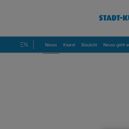
Neuss
Kaarst
Blaulicht
Neuss geht a