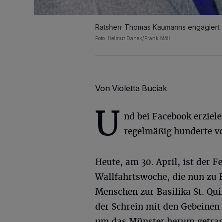
Ratsherr Thomas Kaumanns engagiert s
Foto: Helmut Danek/Frank Möll
Von Violetta Buciak
U
nd bei Facebook erziel
regelmäßig hunderte vo
Heute, am 30. April, ist der F
Wallfahrtswoche, die nun zu E
Menschen zur Basilika St. Qu
der Schrein mit den Gebeinen 
um das Münster herum getrag