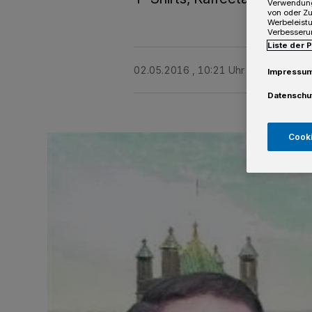
Verwendung
von oder Zu
Werbeleist
Verbesseru
Liste der 
02.05.2016 , 10:21 Uhr
2 Minuten Le
Impressu
Datenschu
Cooki