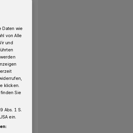
e Daten wie
hl von Alle
Wir und
führten
g werden
 Anzeigen
erzeit
widerrufen,
e klicken.
 finden Sie
9 Abs. 1 S.
USA ein.
en: