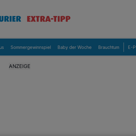
us
Sommergewinnspiel
Baby der Woche
Brauchtum
E-P