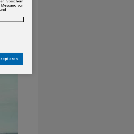
gen. Speichern
e, Messung von
 und
kzeptieren