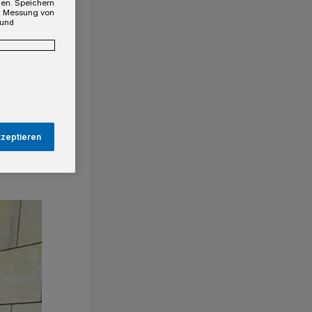
gen. Speichern
e, Messung von
 und
kzeptieren