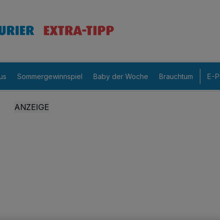
us
Sommergewinnspiel
Baby der Woche
Brauchtum
E-P