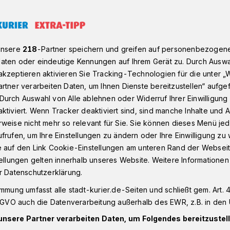
 durch Innovation“ im Rhein-Kreis Neuss
unsere
218
-Partner speichern und greifen auf personenbezogen
aten oder eindeutige Kennungen auf Ihrem Gerät zu. Durch Auswa
kzeptieren aktivieren Sie Tracking-Technologien für die unter „
ovation“
rtner verarbeiten Daten, um Ihnen Dienste bereitzustellen“ aufge
Neuss erhält
Durch Auswahl von Alle ablehnen oder Widerruf Ihrer Einwilligun
ktiviert. Wenn Tracker deaktiviert sind, sind manche Inhalte und
weise nicht mehr so relevant für Sie. Sie können dieses Menü jed
gel im Düsseldorfer
frufen, um Ihre Einstellungen zu ändern oder Ihre Einwilligung zu 
e auf den Link Cookie-Einstellungen am unteren Rand der Webseit
zdi-Netzwerk
tellungen gelten innerhalb unseres Website. Weitere Informationen
r Datenschutzerklärung.
immung umfasst alle stadt-kurier.de-Seiten und schließt gem. Art. 4
 Innovation“ (zdi) Rhein-Kreis Neuss ist
DSGVO auch die Datenverarbeitung außerhalb des EWR, z.B. in den 
t dem zdi-Qualitätssiegel 2024 für seine
unsere Partner verarbeiten Daten, um Folgendes bereitzustell
ichnet worden. Kultur- und