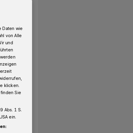
e Daten wie
hl von Alle
Wir und
führten
g werden
 Anzeigen
erzeit
widerrufen,
e klicken.
 finden Sie
9 Abs. 1 S.
USA ein.
en: