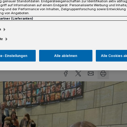
 genauer Standortdaten. Endgeräteeigenschaften zur Identifikation aktiv abfra
a Brandes würdigte das Engagement der
griff auf Informationen auf einem Endgerät. Personalisierte Werbung und Inhalt
ung und der Performance von Inhalten, Zielgruppenforschung sowie Entwicklung
en bedeutende Rolle bei der Förderung
ng von Angeboten.
Partner (Lieferanten)
g im Bereich Mathematik, Informatik,
chnik (MINT) hervor.
m
tz
e-Einstellungen
Alle ablehnen
Alle Cookies a
sezeit