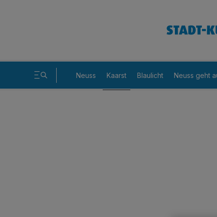
Neuss
Kaarst
Blaulicht
Neuss geht a