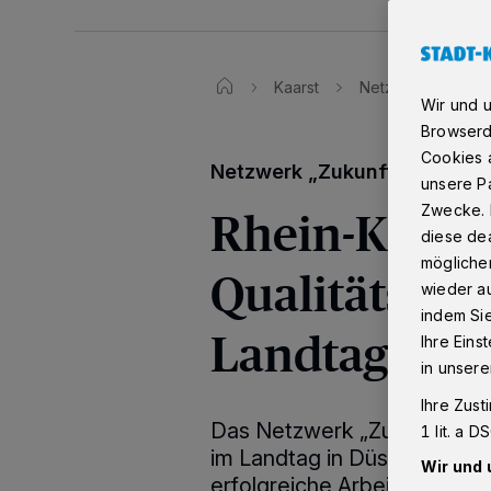
Kaarst
Netzwerk „Zukunft
Wir und 
Browserd
Cookies a
Netzwerk „Zukunft durch Inn
unsere Pa
Rhein-Kreis 
Zwecke. 
diese dea
möglicher
Qualitätssie
wieder au
indem Si
Landtag für 
Ihre Eins
in unsere
Ihre Zust
Das Netzwerk „Zukunft durch
1 lit. a 
im Landtag in Düsseldorf mi
Wir und 
erfolgreiche Arbeit ausgeze