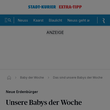
Neuss
Kaarst
Blaulicht
Neuss geht aus
Sommer
Baby der Woche
Das sind unsere Babys der Woche
Neue Erdenbürger
Unsere Babys der Woche