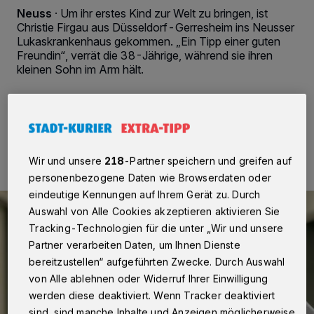
Neuss
·
Um ihr erstes Kind zur Welt zu bringen, ist
Christie Firgau aus Düsseldorf-Gerresheim ins Neusser
Lukaskrankenhaus gekommen. „Ein Tipp einer guten
Freundin“, verrät die 38-Jährige, während sie ihren
kleinen Sohn im Arm hält.
08.04.2024 , 08:57 Uhr
2 Minuten Lesezeit
Wir und unsere
218
-Partner speichern und greifen auf
personenbezogene Daten wie Browserdaten oder
eindeutige Kennungen auf Ihrem Gerät zu. Durch
Auswahl von Alle Cookies akzeptieren aktivieren Sie
Tracking-Technologien für die unter „Wir und unsere
Partner verarbeiten Daten, um Ihnen Dienste
bereitzustellen“ aufgeführten Zwecke. Durch Auswahl
von Alle ablehnen oder Widerruf Ihrer Einwilligung
werden diese deaktiviert. Wenn Tracker deaktiviert
sind, sind manche Inhalte und Anzeigen möglicherweise