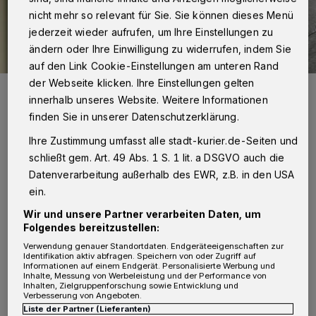
nicht mehr so relevant für Sie. Sie können dieses Menü
jederzeit wieder aufrufen, um Ihre Einstellungen zu
ändern oder Ihre Einwilligung zu widerrufen, indem Sie
auf den Link Cookie-Einstellungen am unteren Rand
der Webseite klicken. Ihre Einstellungen gelten
Konrad Firgau mit seinem Sohn Oliver.
innerhalb unseres Website. Weitere Informationen
Foto: Lukaskrankenhaus
finden Sie in unserer Datenschutzerklärung.
Ihre Zustimmung umfasst alle stadt-kurier.de-Seiten und
schließt gem. Art. 49 Abs. 1 S. 1 lit. a DSGVO auch die
Datenverarbeitung außerhalb des EWR, z.B. in den USA
ein.
So erblickte der kleine Oliver Firgau (mit 52
Zentimetern Körperlänge und 3.820 Gramm
Wir und unsere Partner verarbeiten Daten, um
Folgendes bereitzustellen:
Gewicht) am Ostersonntag an der
Verwendung genauer Standortdaten. Endgeräteeigenschaften zur
Preußenstraße das Licht der Welt. Mit ihrem
Identifikation aktiv abfragen. Speichern von oder Zugriff auf
Informationen auf einem Endgerät. Personalisierte Werbung und
Inhalte, Messung von Werbeleistung und der Performance von
Mann Konrad Firgau (43) und Klein-Oliver
Inhalten, Zielgruppenforschung sowie Entwicklung und
Verbesserung von Angeboten.
genießt die gebürtige Venezolanerin, die als
Liste der Partner (Lieferanten)