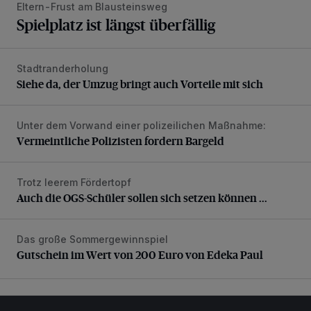
Eltern-Frust am Blausteinsweg
Spielplatz ist längst überfällig
Stadtranderholung
Siehe da, der Umzug bringt auch Vorteile mit sich
Siehe da, der Umzug bringt auch Vorteile mit sich
Unter dem Vorwand einer polizeilichen Maßnahme:
Vermeintliche Polizisten fordern Bargeld
Vermeintliche Polizisten fordern Bargeld
Trotz leerem Fördertopf
Auch die OGS-Schüler sollen sich setzen können ...
Auch die OGS-Schüler sollen sich setzen können ...
Das große Sommergewinnspiel
Gutschein im Wert von 200 Euro von Edeka Paul
Gutschein im Wert von 200 Euro von Edeka Paul