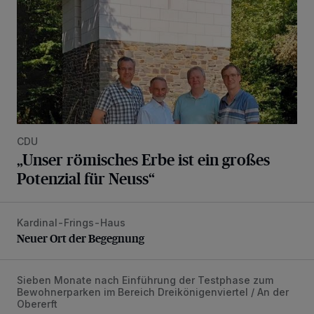
CDU
„Unser römisches Erbe ist ein großes
Potenzial für Neuss“
Kardinal-Frings-Haus
Neuer Ort der Begegnung
Neuer Ort der Begegnung
Sieben Monate nach Einführung der Testphase zum
Zoff um Bewohnerparken
Bewohnerparken im Bereich Dreikönigenviertel / An der
Obererft