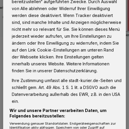
bereitzustellen“ aufgeführten Zwecke. Durch Auswahl
von Alle ablehnen oder Widerruf Ihrer Einwilligung
werden diese deaktiviert. Wenn Tracker deaktiviert
sind, sind manche Inhalte und Anzeigen möglicherweise
nicht mehr so relevant für Sie. Sie können dieses Menü
jederzeit wieder aufrufen, um Ihre Einstellungen zu
ändern oder Ihre Einwilligung zu widerrufen, indem Sie
auf den Link Cookie-Einstellungen am unteren Rand
der Webseite klicken. Ihre Einstellungen gelten
innerhalb unseres Website. Weitere Informationen
Von Violetta Buciak
finden Sie in unserer Datenschutzerklärung.
Ihre Zustimmung umfasst alle stadt-kurier.de-Seiten und
R
und drei Wochen vor Beendigung der
schließt gem. Art. 49 Abs. 1 S. 1 lit. a DSGVO auch die
Datenverarbeitung außerhalb des EWR, z.B. in den USA
verlängerten Anmeldephase haben
ein.
genug Bürger (40 Prozent) einen Vertrag mit
Wir und unsere Partner verarbeiten Daten, um
der Deutschen Glasfaser abgeschlossen. Dem
Folgendes bereitzustellen:
Ausbau und damit dem schnellen Internet
Verwendung genauer Standortdaten. Endgeräteeigenschaften zur
Identifikation aktiv abfragen. Speichern von oder Zugriff auf