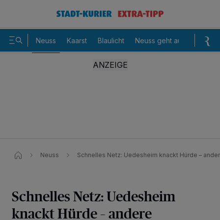
Neuss
Kaarst
Blaulicht
Neuss geht aus
Sommer
Neuss
Schnelles Netz: Uedesheim knackt Hürde – andere 
Schnelles Netz: Uedesheim
knackt Hürde – andere