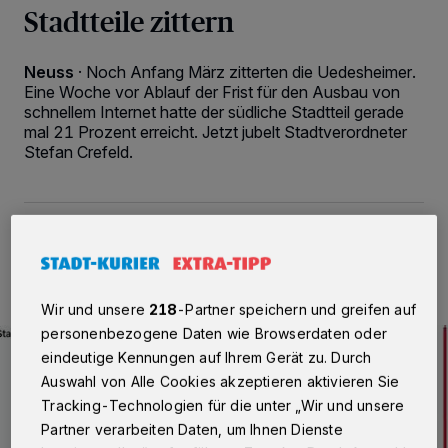
Stadtteile zittern
Neuss
·
Noch Anfang März zitterten die Uedesheimer.
Eine Woche vor Ablauf der Frist für den Ausbau von
schnellem Internet hatte der südliche Stadtteil gerade
mal 21 Prozent erreicht. Jetzt jubelt Stadtverordneter
Stefan Crefeld.
17.04.2016 , 07:12 Uhr
2 Minuten Lesezeit
Wir und unsere
218
-Partner speichern und greifen auf
personenbezogene Daten wie Browserdaten oder
eindeutige Kennungen auf Ihrem Gerät zu. Durch
Auswahl von Alle Cookies akzeptieren aktivieren Sie
Tracking-Technologien für die unter „Wir und unsere
Partner verarbeiten Daten, um Ihnen Dienste