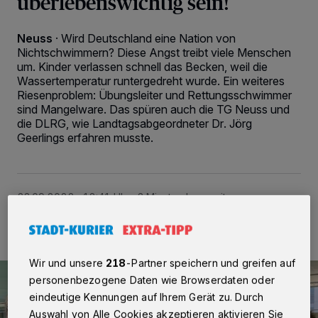
überlebenswichtig sein!
Neuss
·
Wird Deutschland eine Nation von
Nichtschwimmern? Diese Angst treibt viele Menschen
um. Kinder verlassen schnell das Becken, weil die
Wassertemperatur runtergedreht wurde. Ein weiteres
Riesenproblem: Übungsleiter und Rettungsschwimmer
sind Mangelware. Das spüren auch die TG Neuss und
die DLRG, wie Landtagsabgeordneter Dr. Jörg
Geerlings erfahren musste.
23.09.2022 , 18:41 Uhr
3 Minuten Lesezeit
Wir und unsere
218
-Partner speichern und greifen auf
personenbezogene Daten wie Browserdaten oder
eindeutige Kennungen auf Ihrem Gerät zu. Durch
Auswahl von Alle Cookies akzeptieren aktivieren Sie