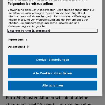
Folgendes bereitzustellen:
Landrats, Katharina Reinhold, sowie die
Verwendung genauer Standortdaten. Endgeräteeigenschaften zur
Stadtverordneten Stefan Crefeld und Thomas
Identifikation aktiv abfragen. Speichern von oder Zugriff auf
Informationen auf einem Endgerät. Personalisierte Werbung und
Kaumanns mitgebracht. Sie hörten
Inhalte, Messung von Werbeleistung und der Performance von
Inhalten, Zielgruppenforschung sowie Entwicklung und
Verbesserung von Angeboten.
aufmerksam zu, als der Vorsitzende der
Liste der Partner (Lieferanten)
DLRG-Ortsgruppe Neuss, Lutz Seebert, und
Impressum
sein Stellvertreter Frank Reuter von den
Datenschutz
beste­henden und kommenden Problemen der
Rettungsschwimmer berichteten. In ertser
Cookie-Einstellungen
Linie ging es um die Finanzierung der
Tiefgarage, in der die Rettungsboote und -
Alle Cookies akzeptieren
wagen untergebracht sind. Bisher wurde sie
vom DLRG-Bezirk mitfinanziert – am Ende
Alle ablehnen
des Jahres ist Schluss damit. „Fast 15.000
Euro Mietkosten können wir nicht alleine
stemmen“, weiß Seebert, „wir suchen eine