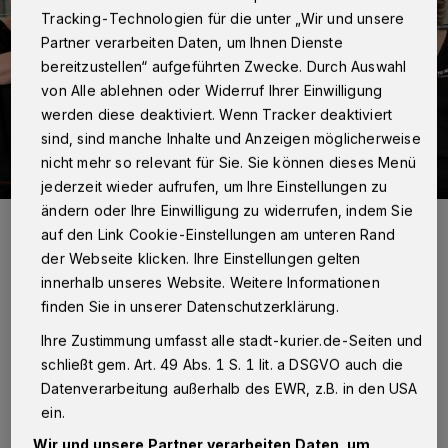
Tracking-Technologien für die unter „Wir und unsere
Partner verarbeiten Daten, um Ihnen Dienste
bereitzustellen“ aufgeführten Zwecke. Durch Auswahl
von Alle ablehnen oder Widerruf Ihrer Einwilligung
werden diese deaktiviert. Wenn Tracker deaktiviert
sind, sind manche Inhalte und Anzeigen möglicherweise
nicht mehr so relevant für Sie. Sie können dieses Menü
jederzeit wieder aufrufen, um Ihre Einstellungen zu
ändern oder Ihre Einwilligung zu widerrufen, indem Sie
Helga Dittrich (r.) und ihr Team der TG Neuss setzen sich weiter
auf den Link Cookie-Einstellungen am unteren Rand
dafür ein, dass möglichst viele KInder schwimmen lernen.
Foto: TG Neuss
der Webseite klicken. Ihre Einstellungen gelten
innerhalb unseres Website. Weitere Informationen
finden Sie in unserer Datenschutzerklärung.
Ihre Zustimmung umfasst alle stadt-kurier.de-Seiten und
schließt gem. Art. 49 Abs. 1 S. 1 lit. a DSGVO auch die
Z
u Besuch bei der DLRG-Wachstation an
Datenverarbeitung außerhalb des EWR, z.B. in den USA
ein.
der Rheinfährstraße in Uedesheim:
Geerlings hatte die erste Stellvertreterin des
Wir und unsere Partner verarbeiten Daten, um