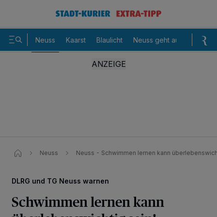
Neuss
Kaarst
Blaulicht
Neuss geht aus
Sommer
Neuss
Neuss - Schwimmen lernen kann überlebenswicht
DLRG und TG Neuss warnen
Schwimmen lernen kann