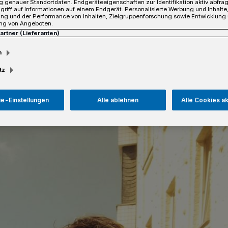
 genauer Standortdaten. Endgeräteeigenschaften zur Identifikation aktiv abfra
ser Sache doch alle das gleiche Interesse,
griff auf Informationen auf einem Endgerät. Personalisierte Werbung und Inhalt
ung und der Performance von Inhalten, Zielgruppenforschung sowie Entwicklung
ng von Angeboten.
Partner (Lieferanten)
m
tz
sezeit
e-Einstellungen
Alle ablehnen
Alle Cookies a