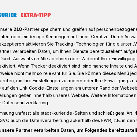
 Thema Antikorruption hat größte Priorität in der Koalition
unsere
218
-Partner speichern und greifen auf personenbezogen
aten oder eindeutige Kennungen auf Ihrem Gerät zu. Durch Auswa
kzeptieren aktivieren Sie Tracking-Technologien für die unter „
ition die "Grundlagen" ab
rtner verarbeiten Daten, um Ihnen Dienste bereitzustellen“ aufge
ne: Das Thema
Durch Auswahl von Alle ablehnen oder Widerruf Ihrer Einwilligun
ktiviert. Wenn Tracker deaktiviert sind, sind manche Inhalte und
weise nicht mehr so relevant für Sie. Sie können dieses Menü jed
on hat größte
frufen, um Ihre Einstellungen zu ändern oder Ihre Einwilligung zu 
e auf den Link Cookie-Einstellungen am unteren Rand der Webseit
der Koalition
tellungen gelten innerhalb unseres Website. Weitere Informationen
r Datenschutzerklärung.
immung umfasst alle stadt-kurier.de-Seiten und schließt gem. Art. 4
oalition weist die Kritik der SPD zum
DSGVO auch die Datenverarbeitung außerhalb des EWR, z.B. in den 
ben der Sache liegend zurück. "Natürlich
unsere Partner verarbeiten Daten, um Folgendes bereitzustell
, aber das Thema eignet sich dafür nicht.