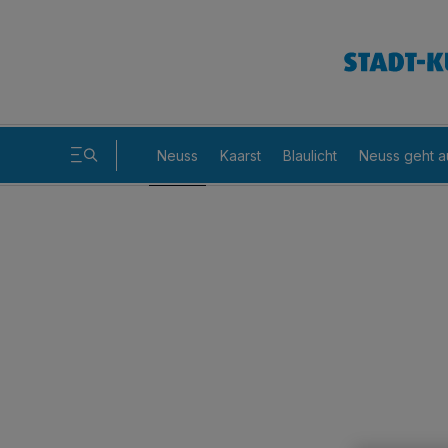
Neuss
Kaarst
Blaulicht
Neuss geht a