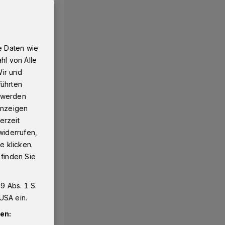
e Daten wie
hl von Alle
Wir und
führten
g werden
 Anzeigen
erzeit
widerrufen,
e klicken.
 finden Sie
9 Abs. 1 S.
USA ein.
en: