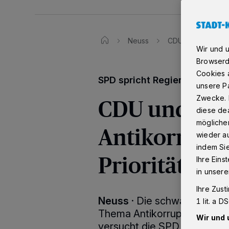
Neuss
CDU und Grüne: Das
Wir und 
Browserd
Cookies a
SPD spricht Regierungs-Koal
unsere Pa
CDU und Grü
Zwecke. 
diese dea
möglicher
Antikorrupti
wieder au
indem Si
Priorität in 
Ihre Eins
in unsere
Ihre Zust
Neuss
·
Die schwarz-grüne K
1 lit. a 
Thema Antikorruption als ne
Wir und 
versucht die SPD zu punkten