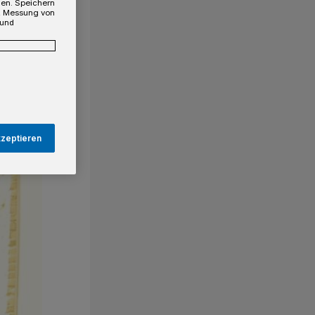
gen. Speichern
e, Messung von
 und
kzeptieren