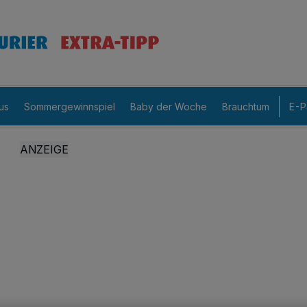
us
Sommergewinnspiel
Baby der Woche
Brauchtum
E-P