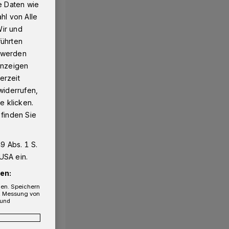
e Daten wie
hl von Alle
Wir und
führten
g werden
 Anzeigen
erzeit
widerrufen,
e klicken.
 finden Sie
9 Abs. 1 S.
USA ein.
en:
gen. Speichern
e, Messung von
 und