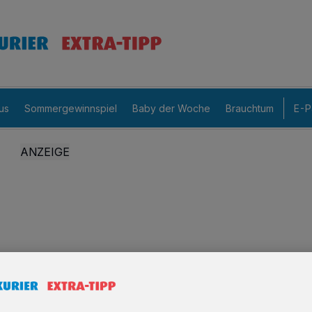
us
Sommergewinnspiel
Baby der Woche
Brauchtum
E-P