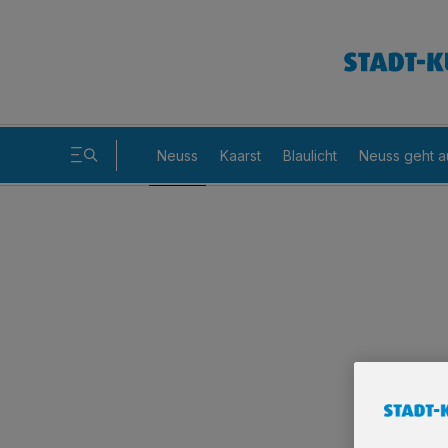
Neuss
Kaarst
Blaulicht
Neuss geht a