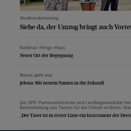
Stadtranderholung
Siehe da, der Umzug bringt auch Vortei
Kardinal-Frings-Haus
Neuer Ort der Begegnung
Neuer Ort der Begegnung
Neuss geht aus
Jelena: Mit neuem Namen in die Zukunft
Jelena: Mit neuem Namen in die Zukunft
Der SPD-Parteivorsitzende und Landtagskandidat Heinr
„Der Taser ist in erster Linie ein Instrument der Deesk
Bereitstellung von Tasern für die Polizei im Rhein-Kr
„Der Taser ist in erster Linie ein Instrument der Dees