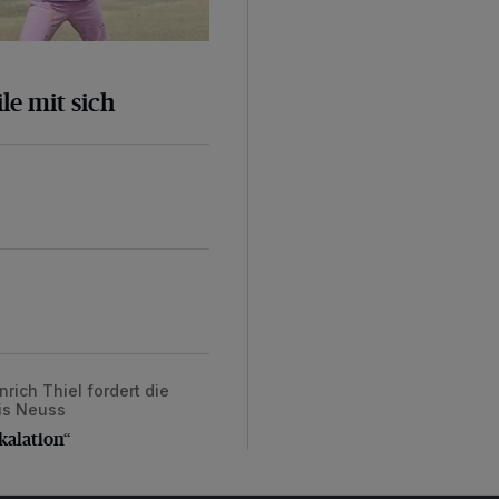
le mit sich
ich Thiel fordert die
alation“
eis Neuss
kalation“