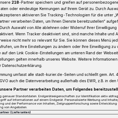
unsere
218
-Partner speichern und greifen auf personenbezogen
aten oder eindeutige Kennungen auf Ihrem Gerät zu. Durch Auswa
kzeptieren aktivieren Sie Tracking-Technologien für die unter „
g bei "Nüsser för Nüsser"
rtner verarbeiten Daten, um Ihnen Dienste bereitzustellen“ aufge
Durch Auswahl von Alle ablehnen oder Widerruf Ihrer Einwilligun
ktiviert. Wenn Tracker deaktiviert sind, sind manche Inhalte und
weise nicht mehr so relevant für Sie. Sie können dieses Menü jed
frufen, um Ihre Einstellungen zu ändern oder Ihre Einwilligung zu 
timmung bei
e auf den Link Cookie-Einstellungen am unteren Rand der Webseit
tellungen gelten innerhalb unseres Website. Weitere Informationen
Nüsser"
r Datenschutzerklärung.
immung umfasst alle stadt-kurier.de-Seiten und schließt gem. Art. 4
DSGVO auch die Datenverarbeitung außerhalb des EWR, z.B. in den 
ieß es "Janz Nüss es rasend jeck!" Und
unsere Partner verarbeiten Daten, um Folgendes bereitzustell
bei der Sitzung "Nüsser för Nüsser"
 genauer Standortdaten. Endgeräteeigenschaften zur Identifikation aktiv abfra
griff auf Informationen auf einem Endgerät. Personalisierte Werbung und Inhalt
ss das keine leeren Worte waren: Bei der
ung und der Performance von Inhalten, Zielgruppenforschung sowie Entwicklung
ng von Angeboten.
g der Neusser Karnevalsgesellschaft (NKG)
Partner (Lieferanten)
aal aus allen Nähten.