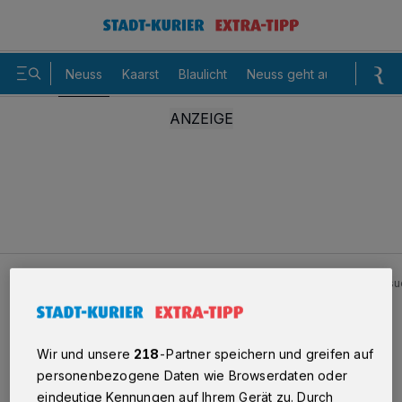
Neuss
Kaarst
Blaulicht
Neuss geht aus
Sommer
Neuss
Schaufensterscheibe eingeschlagen - Polizei suc
Schaufensterscheibe
Wir und unsere
218
-Partner speichern und greifen auf
personenbezogene Daten wie Browserdaten oder
eingeschlagen - Polizei sucht
eindeutige Kennungen auf Ihrem Gerät zu. Durch