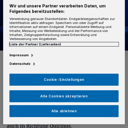
Wir und unsere Partner verarbeiten Daten, um
Folgendes bereitzustellen:
Verwendung genauer Standortdaten. Endgeräteeigenschaften zur
Identifikation aktiv abfragen. Speichern von oder Zugriff auf
Informationen auf einem Endgerät. Personalisierte Werbung und
Inhalte, Messung von Werbeleistung und der Performance von
Inhalten, Zielgruppenforschung sowie Entwicklung und
Verbesserung von Angeboten.
Liste der Partner (Lieferanten)
Foto: Polizei
Impressum
Datenschutz
Cookie-Einstellungen
E
in männlicher Tatverdächtiger lief in
Alle Cookies akzeptieren
Richtung Markt weg. Ein Mann und eine
Frau verweilten noch ein wenig länger vor der
Alle ablehnen
zerstörten Scheibe, entfernten sich dann aber
auch in Richtung Quirinus.