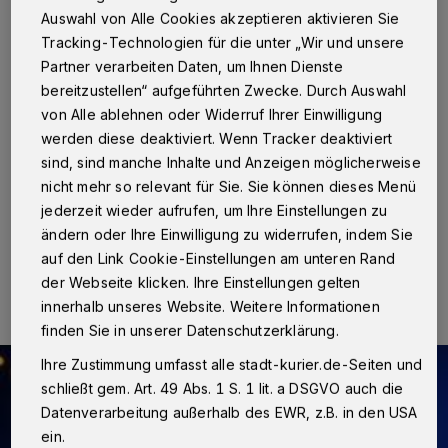
drei Tatverdächtige
Auswahl von Alle Cookies akzeptieren aktivieren Sie
Tracking-Technologien für die unter „Wir und unsere
Partner verarbeiten Daten, um Ihnen Dienste
Neuss
·
In der Neusser Innenstadt an der Krämerstraße
bereitzustellen“ aufgeführten Zwecke. Durch Auswahl
schlugen am Donnerstag, gegen 1.15 Uhr, bislang
unbekannte Täter die Schaufensterscheibe eines
von Alle ablehnen oder Widerruf Ihrer Einwilligung
Geschäftes ein. Der Lärm sorgte bei Nachbarn und
werden diese deaktiviert. Wenn Tracker deaktiviert
Passanten für Aufmerksamkeit, so dass die
sind, sind manche Inhalte und Anzeigen möglicherweise
mutmaßlichen Einbrecher von ihrem Vorhaben abließen.
nicht mehr so relevant für Sie. Sie können dieses Menü
jederzeit wieder aufrufen, um Ihre Einstellungen zu
ändern oder Ihre Einwilligung zu widerrufen, indem Sie
11.09.2015 , 09:33 Uhr
Eine Minute Lesezeit
auf den Link Cookie-Einstellungen am unteren Rand
der Webseite klicken. Ihre Einstellungen gelten
innerhalb unseres Website. Weitere Informationen
finden Sie in unserer Datenschutzerklärung.
Ihre Zustimmung umfasst alle stadt-kurier.de-Seiten und
schließt gem. Art. 49 Abs. 1 S. 1 lit. a DSGVO auch die
Datenverarbeitung außerhalb des EWR, z.B. in den USA
ein.