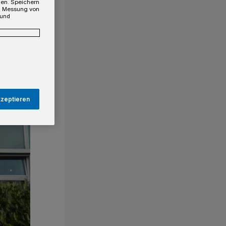
gen. Speichern
e, Messung von
 und
kzeptieren