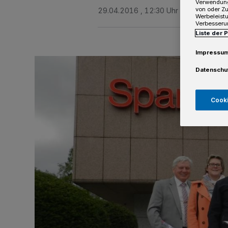
Verwendung
von oder Zu
29.04.2016 , 12:30 Uhr
3 Minuten Le
Werbeleist
Verbesseru
Liste der 
Impressu
Datenschu
Cooki