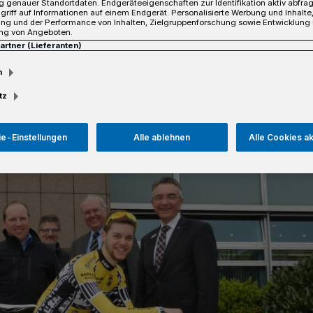
 genauer Standortdaten. Endgeräteeigenschaften zur Identifikation aktiv abfra
griff auf Informationen auf einem Endgerät. Personalisierte Werbung und Inhalt
sezeit
ung und der Performance von Inhalten, Zielgruppenforschung sowie Entwicklung
ng von Angeboten.
Partner (Lieferanten)
m
tz
e-Einstellungen
Alle ablehnen
Alle Cookies a