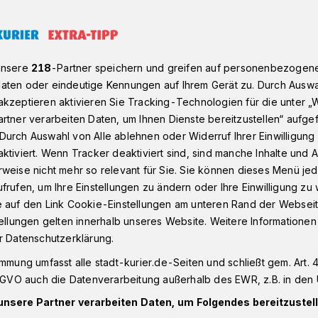
tler beim "Spurt in den Mai"
unsere
218
-Partner speichern und greifen auf personenbezogen
aten oder eindeutige Kennungen auf Ihrem Gerät zu. Durch Auswa
kzeptieren aktivieren Sie Tracking-Technologien für die unter „
rtner verarbeiten Daten, um Ihnen Dienste bereitzustellen“ aufge
 Sportler beim
Durch Auswahl von Alle ablehnen oder Widerruf Ihrer Einwilligun
ktiviert. Wenn Tracker deaktiviert sind, sind manche Inhalte und
n Mai"
weise nicht mehr so relevant für Sie. Sie können dieses Menü jed
frufen, um Ihre Einstellungen zu ändern oder Ihre Einwilligung zu 
e auf den Link Cookie-Einstellungen am unteren Rand der Webseit
tellungen gelten innerhalb unseres Website. Weitere Informationen
chenende verwandelt sich Büttgen in
r Datenschutzerklärung.
sportler wenn es wieder heißt: "Spurt in
immung umfasst alle stadt-kurier.de-Seiten und schließt gem. Art. 4
DSGVO auch die Datenverarbeitung außerhalb des EWR, z.B. in den 
unsere Partner verarbeiten Daten, um Folgendes bereitzustell