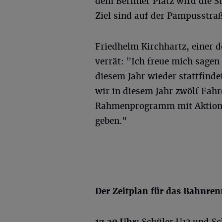
dem Berliner Platz wird die S
Ziel sind auf der Pampusstraß
Friedhelm Kirchhartz, einer 
verrät: "Ich freue mich sage
diesem Jahr wieder stattfind
wir in diesem Jahr zwölf Fah
Rahmenprogramm mit Aktionss
geben."
Der Zeitplan für das Bahnren
17.30 Uhr:
Schüler U13 und Sc