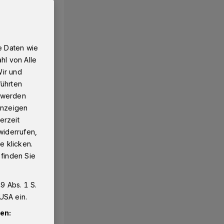
e Daten wie
hl von Alle
Wir und
führten
g werden
 Anzeigen
erzeit
widerrufen,
e klicken.
 finden Sie
9 Abs. 1 S.
USA ein.
en: