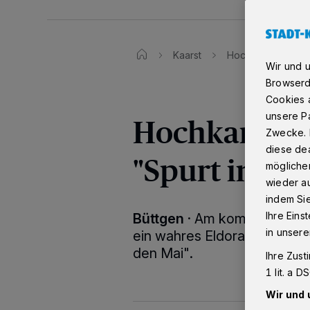
Kaarst
Hochkarätige Spor
Wir und 
Browserd
Cookies a
unsere Pa
Hochkarätige
Zwecke. 
diese dea
"Spurt in de
möglicher
wieder au
indem Si
Ihre Eins
Büttgen
·
Am kommenden Wo
in unsere
ein wahres Eldorado für Rad
den Mai".
Ihre Zust
1 lit. a 
Wir und 