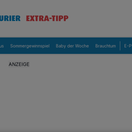
us
Sommergewinnspiel
Baby der Woche
Brauchtum
E-P