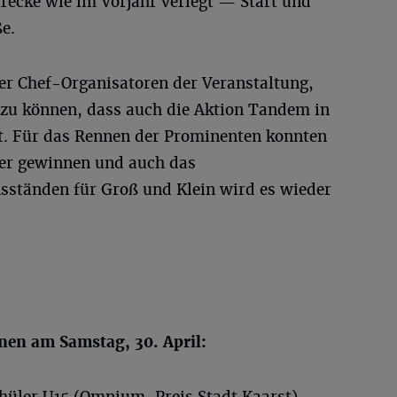
trecke wie im Vorjahr verlegt — Start und
e.
der Chef-Organisatoren der Veranstaltung,
n zu können, dass auch die Aktion Tandem in
et. Für das Rennen der Prominenten konnten
rer gewinnen und auch das
tänden für Groß und Klein wird es wieder
nen am Samstag, 30. April:
hüler U15 (Omnium, Preis Stadt Kaarst)