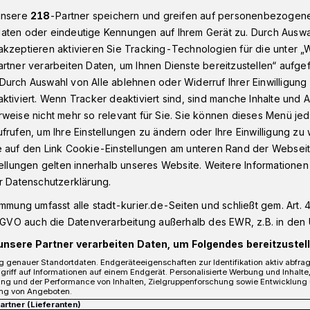
unsere
218
-Partner speichern und greifen auf personenbezogen
aten oder eindeutige Kennungen auf Ihrem Gerät zu. Durch Auswa
kzeptieren aktivieren Sie Tracking-Technologien für die unter „
 geknackt
rtner verarbeiten Daten, um Ihnen Dienste bereitzustellen“ aufge
Durch Auswahl von Alle ablehnen oder Widerruf Ihrer Einwilligun
ktiviert. Wenn Tracker deaktiviert sind, sind manche Inhalte und
weise nicht mehr so relevant für Sie. Sie können dieses Menü jed
 Auto geknackt
frufen, um Ihre Einstellungen zu ändern oder Ihre Einwilligung zu 
e auf den Link Cookie-Einstellungen am unteren Rand der Webseit
tellungen gelten innerhalb unseres Website. Weitere Informationen
nbekannte Diebe am Mittwoch zwei Autos
r Datenschutzerklärung.
eier im Stadionviertel abgestellter
immung umfasst alle stadt-kurier.de-Seiten und schließt gem. Art. 4
ugen sie die Seitenscheiben ein.
DSGVO auch die Datenverarbeitung außerhalb des EWR, z.B. in den 
unsere Partner verarbeiten Daten, um Folgendes bereitzustell
 genauer Standortdaten. Endgeräteeigenschaften zur Identifikation aktiv abfra
griff auf Informationen auf einem Endgerät. Personalisierte Werbung und Inhalt
ung und der Performance von Inhalten, Zielgruppenforschung sowie Entwicklung
Lesezeit
ng von Angeboten.
Partner (Lieferanten)