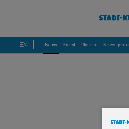
Neuss
Kaarst
Blaulicht
Neuss geht a