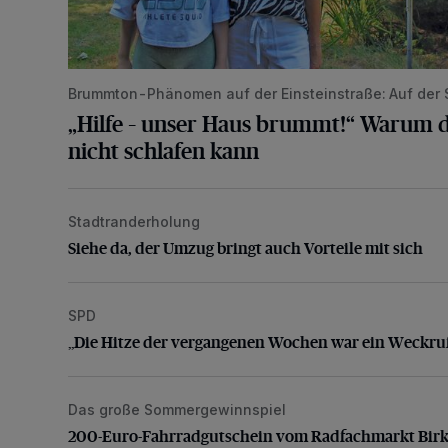
Brummton-Phänomen auf der Einsteinstraße: Auf der
„Hilfe – unser Haus brummt!“ Warum d
nicht schlafen kann
Stadtranderholung
Siehe da, der Umzug bringt auch Vorteile mit sich
Siehe da, der Umzug bringt auch Vorteile mit sich
SPD
„Die Hitze der vergangenen Wochen war ein Weckru
„Die Hitze der vergangenen Wochen war ein Weckru
Das große Sommergewinnspiel
200-Euro-Fahrradgutschein vom Radfachmarkt Bir
200-Euro-Fahrradgutschein vom Radfachmarkt Bir