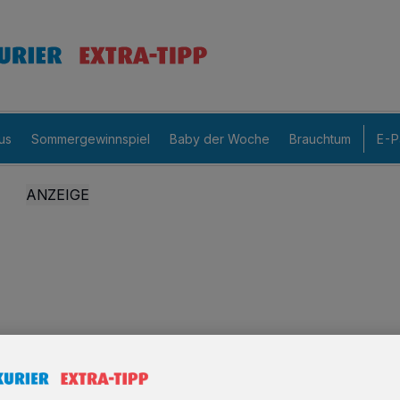
us
Sommergewinnspiel
Baby der Woche
Brauchtum
E-P