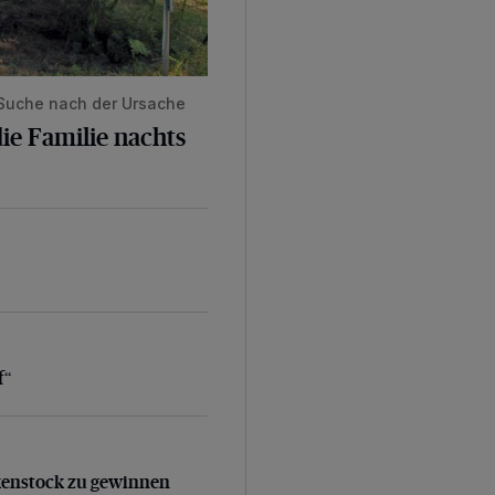
 Suche nach der Ursache
ie Familie nachts
f“
f“
kenstock zu gewinnen
kenstock zu gewinnen