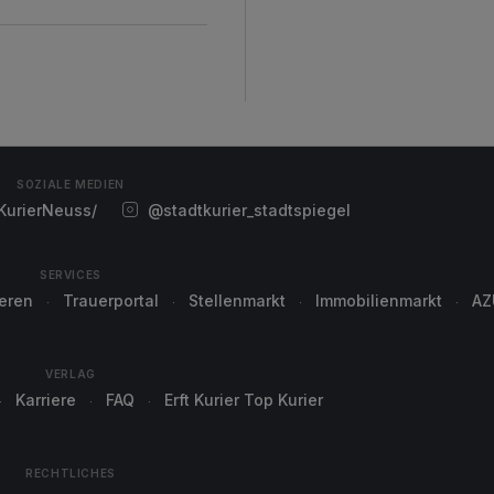
SOZIALE MEDIEN
urierNeuss/
@stadtkurier_stadtspiegel
SERVICES
ieren
Trauerportal
Stellenmarkt
Immobilienmarkt
AZ
VERLAG
Karriere
FAQ
Erft Kurier Top Kurier
RECHTLICHES