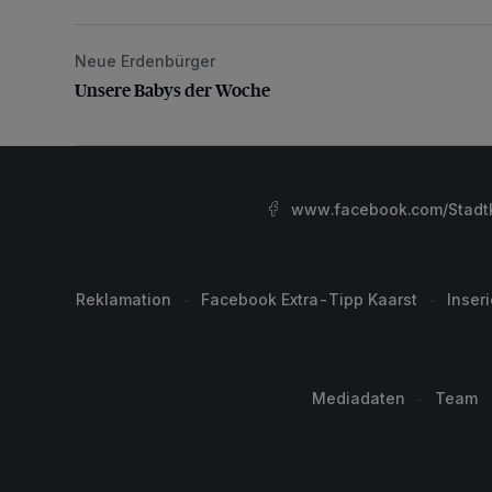
Neue Erdenbürger
Unsere Babys der Woche
Unsere Babys der Woche
www.facebook.com/StadtK
Reklamation
Facebook Extra-Tipp Kaarst
Inser
Mediadaten
Team