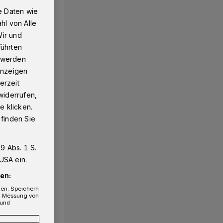
e Daten wie
hl von Alle
Wir und
führten
g werden
 Anzeigen
erzeit
widerrufen,
e klicken.
 finden Sie
9 Abs. 1 S.
USA ein.
en:
gen. Speichern
e, Messung von
 und