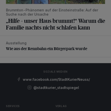
Brummton-Phänomen auf der Einsteinstraße: Auf der
Suche nach der Ursache
„Hilfe – unser Haus brummt!“ Warum die
Familie nachts nicht schlafen kann
Ausstellung
Wie aus der Rennbahn ein Bürgerpark wurde
Wie aus der Rennbahn ein Bürgerpark wurde
SOZIALE MEDIEN
www.facebook.com/StadtKurierNeuss/
@stadtkurier_stadtspiegel
SERVICES
VERLAG