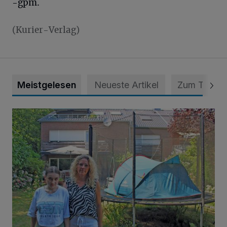
-gpm.
(Kurier-Verlag)
Meistgelesen
Neueste Artikel
Zum Thema
„Hilfe – unser Haus brummt!“ Warum die Familie nachts nic