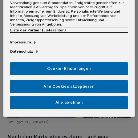
Verwendung genauer Standortdaten. Endgeräteeigenschaften zur
Identifikation aktiv abfragen. Speichern von oder Zugriff auf
dort auch im Vorstand sitzt. „Ich habe ihn zu
Informationen auf einem Endgerät. Personalisierte Werbung und
Inhalte, Messung von Werbeleistung und der Performance von
den Veranstaltungen mitgenommen. Und
Inhalten, Zielgruppenforschung sowie Entwicklung und
Verbesserung von Angeboten.
irgendwann war er dann auch infiziert“,
Liste der Partner (Lieferanten)
erzählt der Vater stolz.
Impressum
Datenschutz
Cookie-Einstellungen
Alle Cookies akzeptieren
Alle ablehnen
Foto: -gpm. (1 / Peucker (1)
Nach den Karts ging es dann „auf was