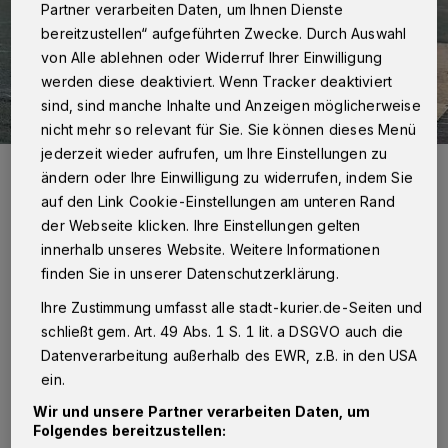
Partner verarbeiten Daten, um Ihnen Dienste
bereitzustellen“ aufgeführten Zwecke. Durch Auswahl
von Alle ablehnen oder Widerruf Ihrer Einwilligung
werden diese deaktiviert. Wenn Tracker deaktiviert
sind, sind manche Inhalte und Anzeigen möglicherweise
nicht mehr so relevant für Sie. Sie können dieses Menü
jederzeit wieder aufrufen, um Ihre Einstellungen zu
Vater, Sohn und BMW: Lars Peucker aus Grevenbroich hat sich seit
ändern oder Ihre Einwilligung zu widerrufen, indem Sie
über zwölf Jahren dem Rennsport verschrieben.
auf den Link Cookie-Einstellungen am unteren Rand
Foto: Fotos:
der Webseite klicken. Ihre Einstellungen gelten
innerhalb unseres Website. Weitere Informationen
finden Sie in unserer Datenschutzerklärung.
Ihre Zustimmung umfasst alle stadt-kurier.de-Seiten und
Von Violetta Buciak
schließt gem. Art. 49 Abs. 1 S. 1 lit. a DSGVO auch die
Datenverarbeitung außerhalb des EWR, z.B. in den USA
ein.
„Infiziert“ wurde er dabei von seinem Vater
Wir und unsere Partner verarbeiten Daten, um
Heinz Willi Peucker, der seit 35 Jahren dem
Folgendes bereitzustellen:
„Rallye Club Neuss“ angehört, mittlerweile