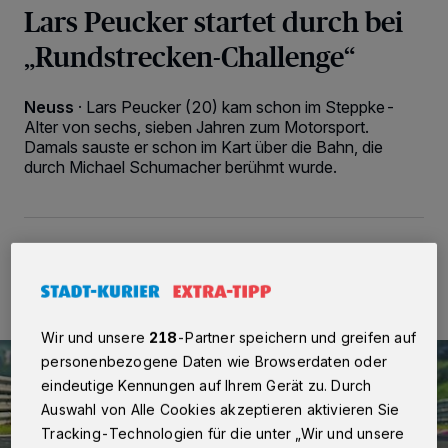
Lars Peucker startet durch bei
„Rundstrecken-Challenge“
Neuss
·
Lars Peucker (20) kam schon im Steppke-
Alter von sechs, sieben Jahren zum Motorsport.
Damals sauste er schon im Kart über die Bahn, die
durch Michael Schumacher berühmt wurde.
22.07.2016 , 16:42 Uhr
2 Minuten Lesezeit
Wir und unsere
218
-Partner speichern und greifen auf
personenbezogene Daten wie Browserdaten oder
eindeutige Kennungen auf Ihrem Gerät zu. Durch
Auswahl von Alle Cookies akzeptieren aktivieren Sie
Tracking-Technologien für die unter „Wir und unsere