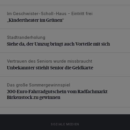
Im Geschwister-Scholl-Haus - Eintritt frei
„Kindertheater im Grünen“
„Kindertheater im Grünen“
Stadtranderholung
Siehe da, der Umzug bringt auch Vorteile mit sich
Siehe da, der Umzug bringt auch Vorteile mit sich
Vertrauen des Seniors wurde missbraucht
Unbekannter stiehlt Senior die Geldkarte
Unbekannter stiehlt Senior die Geldkarte
Das große Sommergewinnspiel
200-Euro-Fahrradgutschein vom Radfachmarkt Birkenst
200-Euro-Fahrradgutschein vom Radfachmarkt
Birkenstock zu gewinnen
SOZIALE MEDIEN