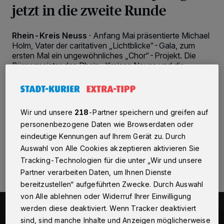
jetzt in die zweite Runde
Rhein-Kreis Neuss
·
Anfang Mai präsentierte Michael
Holm, Vater der caritativen „Lichtblicke“-Gala, zum
ersten Mal ein ungewöhnliches „Chor“-Projekt. Die
Bürgermeister des Rhein-Kreises Neuss und die
Kaarster Bürgermeisterin Uschi Baum trällerten
gemeinsam mit den Schützenkönigen der Region und
anderen Schützenprominenten Holms selbst
produziertes Lied „Schützenfest bei uns Zuhaus“.
Wir und unsere
218
-Partner speichern und greifen auf
personenbezogene Daten wie Browserdaten oder
eindeutige Kennungen auf Ihrem Gerät zu. Durch
21.05.2022 , 10:50 Uhr
2 Minuten Lesezeit
Auswahl von Alle Cookies akzeptieren aktivieren Sie
Tracking-Technologien für die unter „Wir und unsere
Partner verarbeiten Daten, um Ihnen Dienste
bereitzustellen“ aufgeführten Zwecke. Durch Auswahl
von Alle ablehnen oder Widerruf Ihrer Einwilligung
werden diese deaktiviert. Wenn Tracker deaktiviert
sind, sind manche Inhalte und Anzeigen möglicherweise