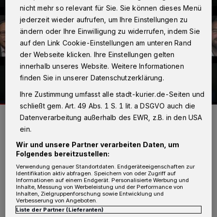
nicht mehr so relevant für Sie. Sie können dieses Menü
jederzeit wieder aufrufen, um Ihre Einstellungen zu
ändern oder Ihre Einwilligung zu widerrufen, indem Sie
auf den Link Cookie-Einstellungen am unteren Rand
der Webseite klicken. Ihre Einstellungen gelten
innerhalb unseres Website. Weitere Informationen
finden Sie in unserer Datenschutzerklärung.
Ihre Zustimmung umfasst alle stadt-kurier.de-Seiten und
schließt gem. Art. 49 Abs. 1 S. 1 lit. a DSGVO auch die
Michael Holm brachte die Bürgermeister aus dem Rhein-Kreis ans
Datenverarbeitung außerhalb des EWR, z.B. in den USA
Mikrofon.
ein.
Foto: Youtube/privat
Wir und unsere Partner verarbeiten Daten, um
Folgendes bereitzustellen:
Verwendung genauer Standortdaten. Endgeräteeigenschaften zur
Identifikation aktiv abfragen. Speichern von oder Zugriff auf
Informationen auf einem Endgerät. Personalisierte Werbung und
Z
Inhalte, Messung von Werbeleistung und der Performance von
u finden ist das Video im Internet auf
Inhalten, Zielgruppenforschung sowie Entwicklung und
Verbesserung von Angeboten.
der Plattform Youtube. Gefilmt wurden
Liste der Partner (Lieferanten)