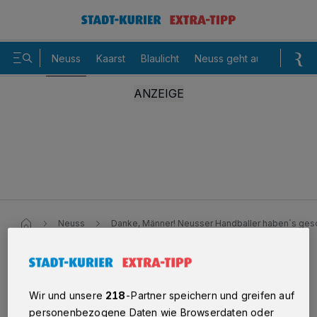
Neuss
Kaarst
Blaulicht
Neuss geht aus
Sommer
Neuss
Danke, Männer! Neusser Handballer haben´s gesc
Danke, Männer! Neusser
Wir und unsere
218
-Partner speichern und greifen auf
Handballer haben´s geschafft!
personenbezogene Daten wie Browserdaten oder