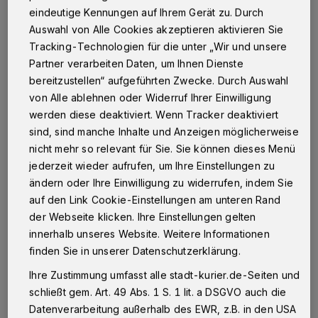
eindeutige Kennungen auf Ihrem Gerät zu. Durch
Neuss
·
Mit dem Sieg des TuS Ferndorf bei den Löwen
Auswahl von Alle Cookies akzeptieren aktivieren Sie
aus Duisburg und dem sensationellen Punktgewinn
Tracking-Technologien für die unter „Wir und unsere
unserer Neusser Handballer in Lemgo hat das Klasse-
Partner verarbeiten Daten, um Ihnen Dienste
Team zwei Spieltage vor Ende der Saison den
bereitzustellen“ aufgeführten Zwecke. Durch Auswahl
Klassenerhalt geschafft und damit das Saisonziel
erreicht!
von Alle ablehnen oder Widerruf Ihrer Einwilligung
werden diese deaktiviert. Wenn Tracker deaktiviert
sind, sind manche Inhalte und Anzeigen möglicherweise
nicht mehr so relevant für Sie. Sie können dieses Menü
28.04.2015 , 16:02 Uhr
Eine Minute Lesezeit
jederzeit wieder aufrufen, um Ihre Einstellungen zu
ändern oder Ihre Einwilligung zu widerrufen, indem Sie
auf den Link Cookie-Einstellungen am unteren Rand
der Webseite klicken. Ihre Einstellungen gelten
innerhalb unseres Website. Weitere Informationen
finden Sie in unserer Datenschutzerklärung.
Ihre Zustimmung umfasst alle stadt-kurier.de-Seiten und
Von Frank Möll
schließt gem. Art. 49 Abs. 1 S. 1 lit. a DSGVO auch die
Datenverarbeitung außerhalb des EWR, z.B. in den USA