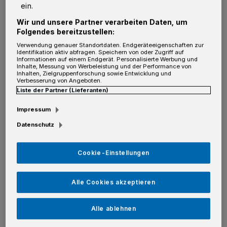
M
ein.
it dem Sieg des TuS Ferndorf bei den
Löwen aus Duisburg und dem
Wir und unsere Partner verarbeiten Daten, um
Folgendes bereitzustellen:
sensationellen Punktgewinn unserer Neusser
Verwendung genauer Standortdaten. Endgeräteeigenschaften zur
Handballer in Lemgo hat das Klasse-Team
Identifikation aktiv abfragen. Speichern von oder Zugriff auf
Informationen auf einem Endgerät. Personalisierte Werbung und
Inhalte, Messung von Werbeleistung und der Performance von
zwei Spieltage vor Ende der Saison den
Inhalten, Zielgruppenforschung sowie Entwicklung und
Verbesserung von Angeboten.
Klassenerhalt geschafft und damit das
Liste der Partner (Lieferanten)
Saisonziel erreicht!
Impressum
In den letzten beiden Spielen will der NHV
Datenschutz
alles versuchen, vier Punkte zu holen um in
Cookie-Einstellungen
der Tabelle weiter nach oben zu klettern. Zur
großen Saisonabschlussparty am 9. Mai
Alle Cookies akzeptieren
nachdem letzten Meisterschaftsspiel gegen
Gladbeck (Heimspiel) sind alle Fans
Alle ablehnen
eingeladen. Danke Männer!