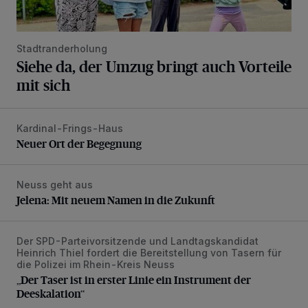
Stadtranderholung
Siehe da, der Umzug bringt auch Vorteile
mit sich
Kardinal-Frings-Haus
Neuer Ort der Begegnung
Neuer Ort der Begegnung
Neuss geht aus
Jelena: Mit neuem Namen in die Zukunft
Jelena: Mit neuem Namen in die Zukunft
Der SPD-Parteivorsitzende und Landtagskandidat
„Der Taser ist in erster Linie ein Instrument der Deeskalatio
Heinrich Thiel fordert die Bereitstellung von Tasern für
die Polizei im Rhein-Kreis Neuss
„Der Taser ist in erster Linie ein Instrument der
Deeskalation“