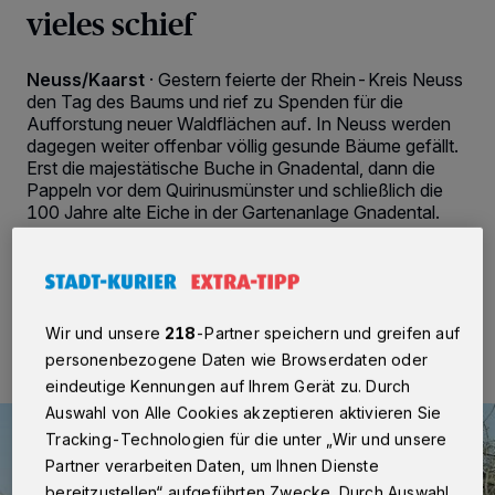
vieles schief
Neuss/Kaarst
·
Gestern feierte der Rhein-Kreis Neuss
den Tag des Baums und rief zu Spenden für die
Aufforstung neuer Waldflächen auf. In Neuss werden
dagegen weiter offenbar völlig gesunde Bäume gefällt.
Erst die majestätische Buche in Gnadental, dann die
Pappeln vor dem Quirinusmünster und schließlich die
100 Jahre alte Eiche in der Gartenanlage Gnadental.
26.04.2015 , 09:48 Uhr
2 Minuten Lesezeit
Wir und unsere
218
-Partner speichern und greifen auf
personenbezogene Daten wie Browserdaten oder
eindeutige Kennungen auf Ihrem Gerät zu. Durch
Auswahl von Alle Cookies akzeptieren aktivieren Sie
Tracking-Technologien für die unter „Wir und unsere
Partner verarbeiten Daten, um Ihnen Dienste
bereitzustellen“ aufgeführten Zwecke. Durch Auswahl