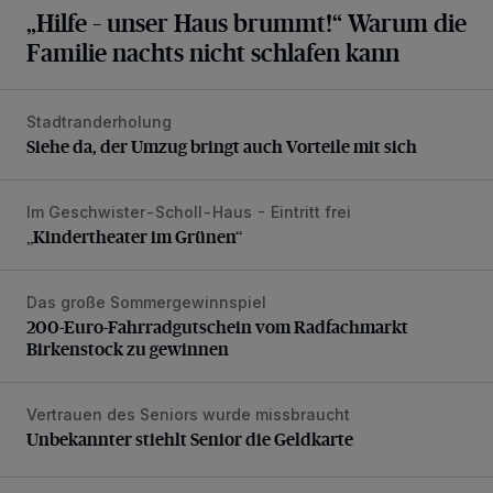
„Hilfe – unser Haus brummt!“ Warum die
Familie nachts nicht schlafen kann
Stadtranderholung
Siehe da, der Umzug bringt auch Vorteile mit sich
Siehe da, der Umzug bringt auch Vorteile mit sich
Im Geschwister-Scholl-Haus - Eintritt frei
„Kindertheater im Grünen“
„Kindertheater im Grünen“
Das große Sommergewinnspiel
200-Euro-Fahrradgutschein vom Radfachmarkt Birkenst
200-Euro-Fahrradgutschein vom Radfachmarkt
Birkenstock zu gewinnen
Vertrauen des Seniors wurde missbraucht
Unbekannter stiehlt Senior die Geldkarte
Unbekannter stiehlt Senior die Geldkarte