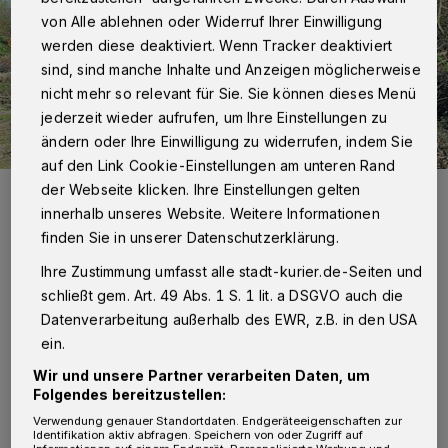
von Alle ablehnen oder Widerruf Ihrer Einwilligung
werden diese deaktiviert. Wenn Tracker deaktiviert
sind, sind manche Inhalte und Anzeigen möglicherweise
nicht mehr so relevant für Sie. Sie können dieses Menü
jederzeit wieder aufrufen, um Ihre Einstellungen zu
ändern oder Ihre Einwilligung zu widerrufen, indem Sie
auf den Link Cookie-Einstellungen am unteren Rand
der Webseite klicken. Ihre Einstellungen gelten
In der Gartenanlage wurden vor einer Woche 40 Bäume gefällt. Die
Mieter sind sicher, dass einige davon vollkommen gesund waren.
innerhalb unseres Website. Weitere Informationen
Foto: Violetta Buciak
finden Sie in unserer Datenschutzerklärung.
Ihre Zustimmung umfasst alle stadt-kurier.de-Seiten und
schließt gem. Art. 49 Abs. 1 S. 1 lit. a DSGVO auch die
Datenverarbeitung außerhalb des EWR, z.B. in den USA
ein.
Von Violetta Buciak
Wir und unsere Partner verarbeiten Daten, um
U
Folgendes bereitzustellen:
nd die Stadt-Kurier-Leser melden
Verwendung genauer Standortdaten. Endgeräteeigenschaften zur
Identifikation aktiv abfragen. Speichern von oder Zugriff auf
weitere Fälle der Abholzung. Ganz so