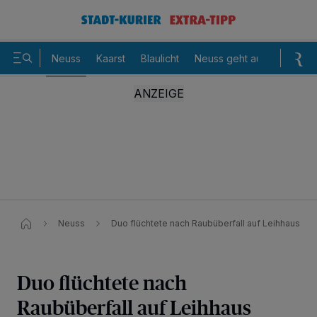
Neuss
Kaarst
Blaulicht
Neuss geht aus
Sommer
Neuss
Duo flüchtete nach Raubüberfall auf Leihhaus
Duo flüchtete nach
Raubüberfall auf Leihhaus