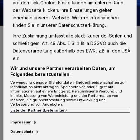
auf den Link Cookie-Einstellungen am unteren Rand
der Webseite klicken. Ihre Einstellungen gelten
innerhalb unseres Website. Weitere Informationen
finden Sie in unserer Datenschutzerklärung.
Foto: Polizei
Ihre Zustimmung umfasst alle stadt-kurier.de-Seiten und
schließt gem. Art. 49 Abs. 1 S. 1 lit. a DSGVO auch die
Datenverarbeitung außerhalb des EWR, z.B. in den USA
ein.
Wir und unsere Partner verarbeiten Daten, um
Von Redaktion
Folgendes bereitzustellen:
G
Verwendung genauer Standortdaten. Endgeräteeigenschaften zur
Identifikation aktiv abfragen. Speichern von oder Zugriff auf
egen 12.40 Uhr betraten zwei Männer
Informationen auf einem Endgerät. Personalisierte Werbung und
Inhalte, Messung von Werbeleistung und der Performance von
das Geschäft an der Michaelstraße. Zu
Inhalten, Zielgruppenforschung sowie Entwicklung und
Verbesserung von Angeboten.
diesem Zeitpunkt befand sich eine
Liste der Partner (Lieferanten)
Mitarbeiterin in dem Leihhaus. Die
Impressum
Unbekannten drängten die Angestellte in das
Datenschutz
Büro, fesselten und bedrohten sie mit einer