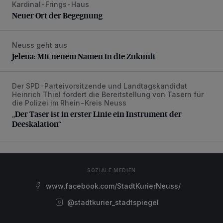
Kardinal-Frings-Haus
Neuer Ort der Begegnung
Neuer Ort der Begegnung
Neuss geht aus
Jelena: Mit neuem Namen in die Zukunft
Jelena: Mit neuem Namen in die Zukunft
Der SPD-Parteivorsitzende und Landtagskandidat
„Der Taser ist in erster Linie ein Instrument der Deeskalatio
Heinrich Thiel fordert die Bereitstellung von Tasern für
die Polizei im Rhein-Kreis Neuss
„Der Taser ist in erster Linie ein Instrument der
Deeskalation“
SOZIALE MEDIEN
www.facebook.com/StadtKurierNeuss/
@stadtkurier_stadtspiegel