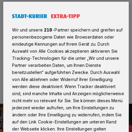
Neuss
·
Alles Wissenswerte, Infotainment in Bild und
Film gibt es auch dieses Jahr wieder über den großen
Stadtwerke Neuss-LED-Trailer. Die mobile,
hochauflösende Leinwand steht von Freitag bis
Dienstag an seinem angestammten Platz an der Ecke
Wir und unsere
218
-Partner speichern und greifen auf
Hammer Landstraße/Batteriestraße. „Das offizielle TV“
personenbezogene Daten wie Browserdaten oder
des Neusser Bürger-Schützen-Vereins informiert dann
eindeutige Kennungen auf Ihrem Gerät zu. Durch
über alles Wichtige, Schöne und Amüsante rund um
Auswahl von Alle Cookies akzeptieren aktivieren Sie
das Schützenfest und die Kirmes.
Tracking-Technologien für die unter „Wir und unsere
Partner verarbeiten Daten, um Ihnen Dienste
bereitzustellen“ aufgeführten Zwecke. Durch Auswahl
22.08.2022 , 16:09 Uhr
Eine Minute Lesezeit
von Alle ablehnen oder Widerruf Ihrer Einwilligung
werden diese deaktiviert. Wenn Tracker deaktiviert
sind, sind manche Inhalte und Anzeigen möglicherweise
nicht mehr so relevant für Sie. Sie können dieses Menü
jederzeit wieder aufrufen, um Ihre Einstellungen zu
ändern oder Ihre Einwilligung zu widerrufen, indem Sie
auf den Link Cookie-Einstellungen am unteren Rand
der Webseite klicken. Ihre Einstellungen gelten