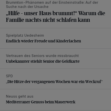
Brummton-Phänomen auf der Einsteinstraße: Auf der
Suche nach der Ursache
„Hilfe – unser Haus brummt!“ Warum die
Familie nachts nicht schlafen kann
Spielplatz Uedesheim
Endlich wieder Freude und Kinderlachen
Endlich wieder Freude und Kinderlachen
Vertrauen des Seniors wurde missbraucht
Unbekannter stiehlt Senior die Geldkarte
Unbekannter stiehlt Senior die Geldkarte
SPD
„Die Hitze der vergangenen Wochen war ein Weckruf“
„Die Hitze der vergangenen Wochen war ein Weckruf“
Neuss geht aus
Mediterraner Genuss beim Mauerwerk
Mediterraner Genuss beim Mauerwerk