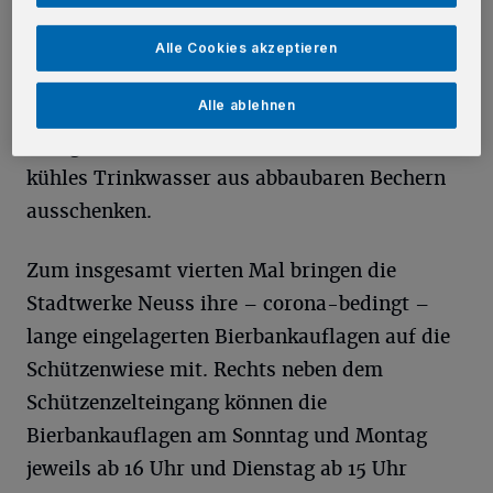
sein. Nach seiner vielbeachteten Premiere 2019
werden Stadtwerke-Mitarbeitende auch in
Alle Cookies akzeptieren
diesem Jahr wieder beim Montagnachmittag-
Alle ablehnen
Umzug direkt am Zugweg an der Ecke
Königstraße/Krefelder Straße frisches und
kühles Trinkwasser aus abbaubaren Bechern
ausschenken.
Zum insgesamt vierten Mal bringen die
Stadtwerke Neuss ihre – corona-bedingt –
lange eingelagerten Bierbankauflagen auf die
Schützenwiese mit. Rechts neben dem
Schützenzelteingang können die
Bierbankauflagen am Sonntag und Montag
jeweils ab 16 Uhr und Dienstag ab 15 Uhr