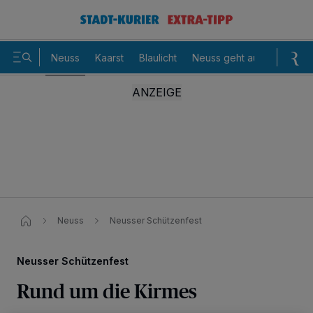
Neuss
Kaarst
Blaulicht
Neuss geht aus
Sommer
Neuss
Neusser Schützenfest
Neusser Schützenfest
Rund um die Kirmes