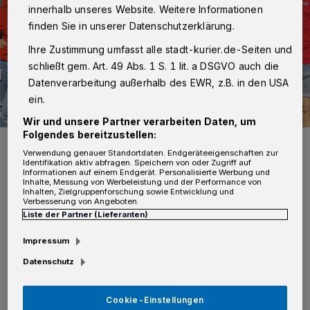
innerhalb unseres Website. Weitere Informationen
finden Sie in unserer Datenschutzerklärung.
Ihre Zustimmung umfasst alle stadt-kurier.de-Seiten und
schließt gem. Art. 49 Abs. 1 S. 1 lit. a DSGVO auch die
Datenverarbeitung außerhalb des EWR, z.B. in den USA
ein.
Wir und unsere Partner verarbeiten Daten, um
Folgendes bereitzustellen:
Der „Durstlöscher“ – die knallrote, mobile Wasserbar der
Stadtwerke Neuss – wird an Schützenfest wieder im Einsatz sein.
Verwendung genauer Standortdaten. Endgeräteeigenschaften zur
Identifikation aktiv abfragen. Speichern von oder Zugriff auf
Foto: Stadtwerke Neuss
Informationen auf einem Endgerät. Personalisierte Werbung und
Inhalte, Messung von Werbeleistung und der Performance von
Inhalten, Zielgruppenforschung sowie Entwicklung und
Verbesserung von Angeboten.
Liste der Partner (Lieferanten)
Impressum
D
er „Durstlöscher“ – die knallrote,
Datenschutz
mobile Wasserbar der Stadtwerke Neuss
– wird an Schützenfest wieder im Einsatz
Cookie-Einstellungen