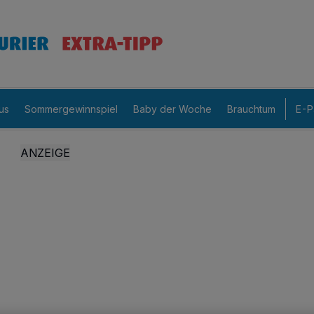
us
Sommergewinnspiel
Baby der Woche
Brauchtum
E-P