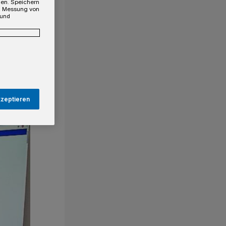
gen. Speichern
e, Messung von
 und
kzeptieren