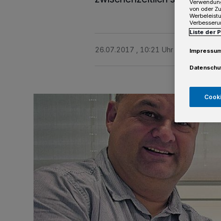
Verwendung
von oder Zu
Werbeleist
Verbesseru
Liste der 
26.07.2017 , 10:21 Uhr
2 Minuten Le
Impressu
Datenschu
Cooki