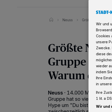
Neuss
Größte Neusser F
Wir und 
Browserd
Cookies a
unsere Pa
Größte Neus
Zwecke. 
diese dea
Gruppe stan
möglicher
wieder au
Warum der H
indem Si
Ihre Eins
in unsere
Neuss
·
14.000 Mitglieder
Ihre Zust
Gruppe hat so viele Mitglied
1 lit. a 
Hype um "Du bist Neusser, w
Wir und 
zwischenzeitlich so zerstrit