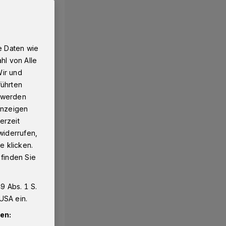
e Daten wie
hl von Alle
Wir und
führten
g werden
 Anzeigen
erzeit
widerrufen,
e klicken.
 finden Sie
9 Abs. 1 S.
USA ein.
en: