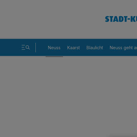
Neuss
Kaarst
Blaulicht
Neuss geht a