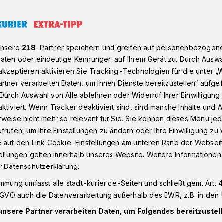
acebook-Gruppe stand vor dem Aus: Warum der Hype anhält
unsere
218
-Partner speichern und greifen auf personenbezogen
aten oder eindeutige Kennungen auf Ihrem Gerät zu. Durch Auswa
kzeptieren aktivieren Sie Tracking-Technologien für die unter „
rtner verarbeiten Daten, um Ihnen Dienste bereitzustellen“ aufge
ser Facebook-
Durch Auswahl von Alle ablehnen oder Widerruf Ihrer Einwilligun
ktiviert. Wenn Tracker deaktiviert sind, sind manche Inhalte und
d vor dem Aus:
weise nicht mehr so relevant für Sie. Sie können dieses Menü jed
frufen, um Ihre Einstellungen zu ändern oder Ihre Einwilligung zu 
ype anhält
e auf den Link Cookie-Einstellungen am unteren Rand der Webseit
tellungen gelten innerhalb unseres Website. Weitere Informationen
r Datenschutzerklärung.
 — keine andere Neusser Facebook-
immung umfasst alle stadt-kurier.de-Seiten und schließt gem. Art. 4
er. Auch nach über vier Jahren hält der
DSGVO auch die Datenverarbeitung außerhalb des EWR, z.B. in den 
enn..." an. Dabei waren die Mitglieder
unsere Partner verarbeiten Daten, um Folgendes bereitzustell
ten, dass die Plattform fast gelöscht wurde.