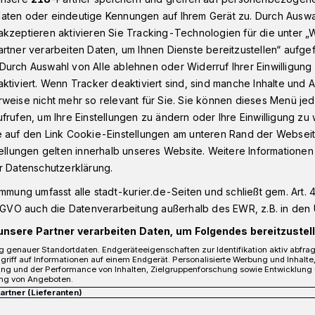
aten oder eindeutige Kennungen auf Ihrem Gerät zu. Durch Auswa
kzeptieren aktivieren Sie Tracking-Technologien für die unter „
rtner verarbeiten Daten, um Ihnen Dienste bereitzustellen“ aufge
urant - Polizei sucht Zeugen
Durch Auswahl von Alle ablehnen oder Widerruf Ihrer Einwilligun
ktiviert. Wenn Tracker deaktiviert sind, sind manche Inhalte und
weise nicht mehr so relevant für Sie. Sie können dieses Menü jed
frufen, um Ihre Einstellungen zu ändern oder Ihre Einwilligung zu 
estaurant - Polizei
e auf den Link Cookie-Einstellungen am unteren Rand der Webseit
tellungen gelten innerhalb unseres Website. Weitere Informationen
n
r Datenschutzerklärung.
immung umfasst alle stadt-kurier.de-Seiten und schließt gem. Art. 4
DSGVO auch die Datenverarbeitung außerhalb des EWR, z.B. in den 
s Restaurants "Am Rennbahnpark" in Neuss
unsere Partner verarbeiten Daten, um Folgendes bereitzustell
ntag, 22 Uhr, auf Montag, 4.10 Uhr,
 genauer Standortdaten. Endgeräteeigenschaften zur Identifikation aktiv abfra
griff auf Informationen auf einem Endgerät. Personalisierte Werbung und Inhalt
ung und der Performance von Inhalten, Zielgruppenforschung sowie Entwicklung
ng von Angeboten.
Partner (Lieferanten)