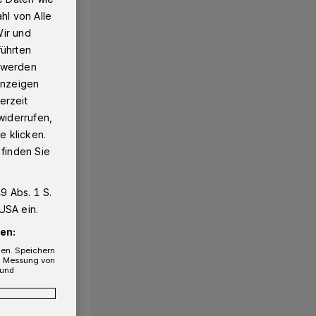
hl von Alle
Wir und
führten
g werden
 Anzeigen
erzeit
widerrufen,
e klicken.
 finden Sie
9 Abs. 1 S.
USA ein.
en:
gen. Speichern
e, Messung von
 und