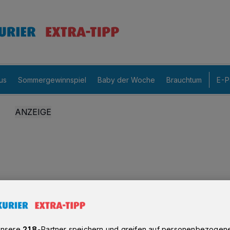
us
Sommergewinnspiel
Baby der Woche
Brauchtum
E-P
unsere
218
-Partner speichern und greifen auf personenbezogen