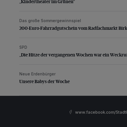
„Kindertheater im Grünen“
Das große Sommergewinnspiel
200-Euro-Fahrradgutschein vom Radfachmarkt Bir
200-Euro-Fahrradgutschein vom Radfachmarkt Bir
SPD
„Die Hitze der vergangenen Wochen war ein Weckru
„Die Hitze der vergangenen Wochen war ein Weckru
Neue Erdenbürger
Unsere Babys der Woche
Unsere Babys der Woche
www.facebook.com/StadtK