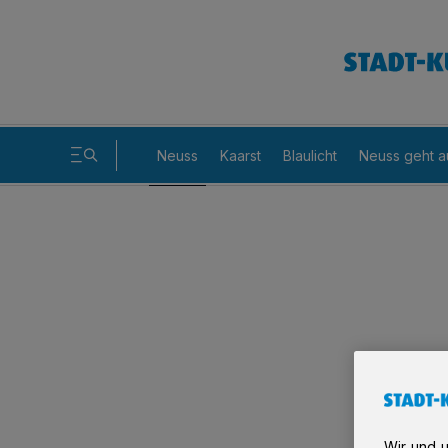
Neuss
Kaarst
Blaulicht
Neuss geht a
Wir und 