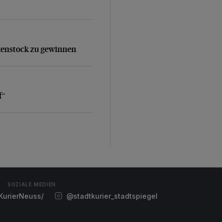
kenstock zu gewinnen
kenstock zu gewinnen
f“
f“
SOZIALE MEDIEN
urierNeuss/
@stadtkurier_stadtspiegel