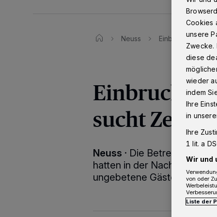
Browserd
Cookies a
unsere Pa
Neuss
Einbruch in Resta
Zwecke. 
diese dea
möglicher
wieder au
Einbruch in R
indem Si
Ihre Eins
sucht Zeuge
in unsere
Ihre Zust
1 lit. a 
Neuss
·
Die Betreiber eine
Wir und 
hatten in der Nacht von Son
Verwendung
ungebetene Gäste.
von oder Zu
Werbeleist
Verbesseru
Liste der 