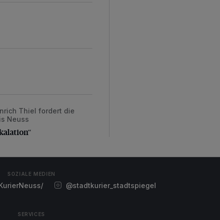
ich Thiel fordert die
alation“
eis Neuss
kalation“
SOZIALE MEDIEN
urierNeuss/
@stadtkurier_stadtspiegel
SERVICES