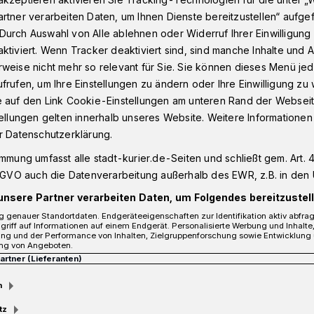
rtner verarbeiten Daten, um Ihnen Dienste bereitzustellen“ aufge
Durch Auswahl von Alle ablehnen oder Widerruf Ihrer Einwilligun
ktiviert. Wenn Tracker deaktiviert sind, sind manche Inhalte und
weise nicht mehr so relevant für Sie. Sie können dieses Menü jed
frufen, um Ihre Einstellungen zu ändern oder Ihre Einwilligung zu 
e auf den Link Cookie-Einstellungen am unteren Rand der Webseit
tellungen gelten innerhalb unseres Website. Weitere Informationen
 der Maimarkt in
r Datenschutzerklärung.
immung umfasst alle stadt-kurier.de-Seiten und schließt gem. Art. 4
DSGVO auch die Datenverarbeitung außerhalb des EWR, z.B. in den 
unsere Partner verarbeiten Daten, um Folgendes bereitzustell
 genauer Standortdaten. Endgeräteeigenschaften zur Identifikation aktiv abfra
e wieder Tausende Besucher nach Kaarst.
griff auf Informationen auf einem Endgerät. Personalisierte Werbung und Inhalt
eden was dabei. Sehen Sie selbst!
ung und der Performance von Inhalten, Zielgruppenforschung sowie Entwicklung
ng von Angeboten.
Partner (Lieferanten)
m
tz
Lesezeit