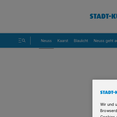
Neuss
Kaarst
Blaulicht
Neuss geht a
Wir und 
Browserd
Cookies a