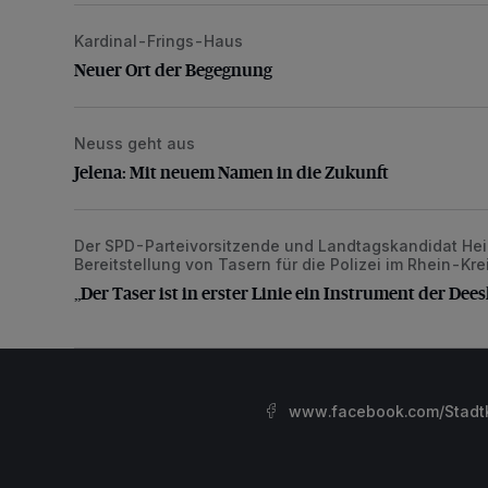
Kardinal-Frings-Haus
Neuer Ort der Begegnung
Neuer Ort der Begegnung
Neuss geht aus
Jelena: Mit neuem Namen in die Zukunft
Jelena: Mit neuem Namen in die Zukunft
Der SPD-Parteivorsitzende und Landtagskandidat Heinr
„Der Taser ist in erster Linie ein Instrument der Deesk
Bereitstellung von Tasern für die Polizei im Rhein-Kr
„Der Taser ist in erster Linie ein Instrument der Dees
www.facebook.com/StadtK