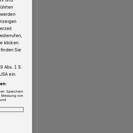
führten
g werden
 Anzeigen
erzeit
widerrufen,
e klicken.
 finden Sie
9 Abs. 1 S.
USA ein.
en:
gen. Speichern
e, Messung von
 und