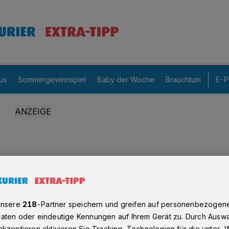
us
Sommergewinnspiel
Baby der Woche
Brauchtum
E-P
unsere
218
-Partner speichern und greifen auf personenbezogen
aten oder eindeutige Kennungen auf Ihrem Gerät zu. Durch Auswa
kzeptieren aktivieren Sie Tracking-Technologien für die unter „