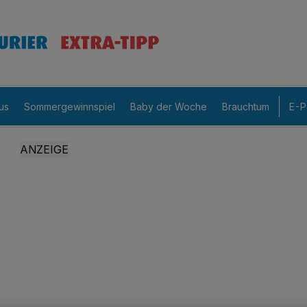
us
Sommergewinnspiel
Baby der Woche
Brauchtum
E-P