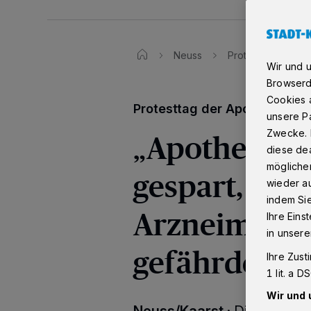
Neuss
Protesttag der Ap
Wir und 
Browserd
Cookies a
Protesttag der Apotheken in
unsere Pa
„Apotheken 
Zwecke. 
diese dea
möglicher
gespart,
wieder au
indem Si
Arzneimitte
Ihre Eins
in unsere
gefährdet“
Ihre Zust
1 lit. a 
Wir und 