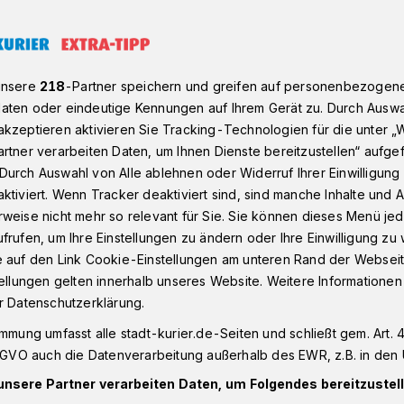
otheken in Neuss und Kaarst​
unsere
218
-Partner speichern und greifen auf personenbezogen
aten oder eindeutige Kennungen auf Ihrem Gerät zu. Durch Auswa
kzeptieren aktivieren Sie Tracking-Technologien für die unter „
 Neuss und Kaarst
rtner verarbeiten Daten, um Ihnen Dienste bereitzustellen“ aufge
werden kaputt
Durch Auswahl von Alle ablehnen oder Widerruf Ihrer Einwilligun
ktiviert. Wenn Tracker deaktiviert sind, sind manche Inhalte und
weise nicht mehr so relevant für Sie. Sie können dieses Menü jed
frufen, um Ihre Einstellungen zu ändern oder Ihre Einwilligung zu 
e auf den Link Cookie-Einstellungen am unteren Rand der Webseit
lversorgung wird
tellungen gelten innerhalb unseres Website. Weitere Informationen
r Datenschutzerklärung.
immung umfasst alle stadt-kurier.de-Seiten und schließt gem. Art. 4
DSGVO auch die Datenverarbeitung außerhalb des EWR, z.B. in den 
unsere Partner verarbeiten Daten, um Folgendes bereitzustell