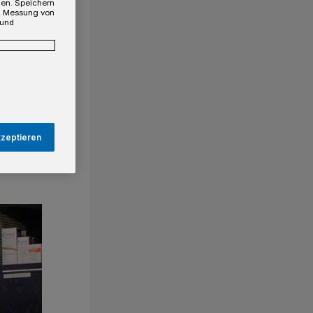
gen. Speichern
e, Messung von
 und
kzeptieren