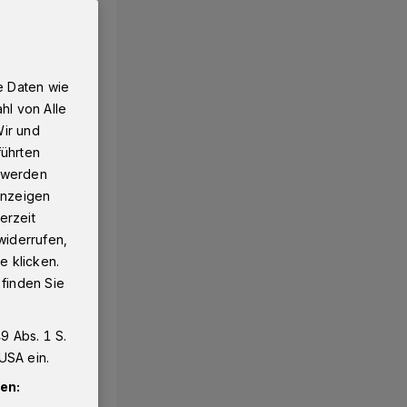
e Daten wie
hl von Alle
Wir und
führten
g werden
 Anzeigen
erzeit
widerrufen,
e klicken.
 finden Sie
9 Abs. 1 S.
USA ein.
en: