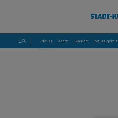
Neuss
Kaarst
Blaulicht
Neuss geht a