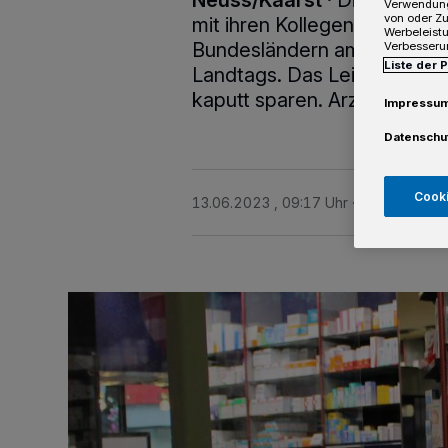
Neuss/Kaarst
·
Die Apothek
Verwendung
von oder Zu
mit ihren Kollegen aus Nor
Werbeleist
Bundesländern am 14. Juni 
Verbesseru
Liste der 
Landtags. Das Leitmotiv de
kaputt sparen. Arzneimittel
Impressu
Datenschu
Cooki
13.06.2023 , 09:17 Uhr
3 Minuten Le