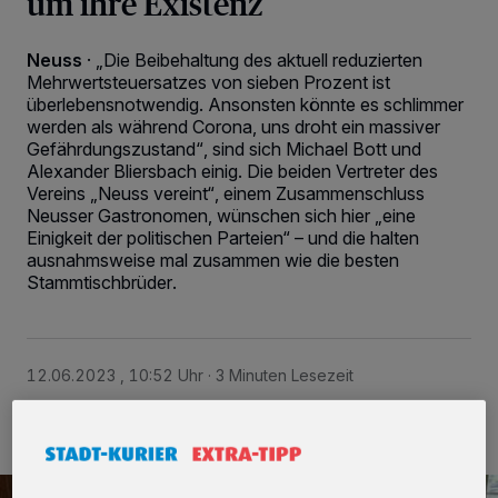
um ihre Existenz
Neuss
·
„Die Beibehaltung des aktuell reduzierten
Mehrwertsteuersatzes von sieben Prozent ist
überlebensnotwendig. Ansonsten könnte es schlimmer
werden als während Corona, uns droht ein massiver
Gefährdungszustand“, sind sich Michael Bott und
Alexander Bliersbach einig. Die beiden Vertreter des
Vereins „Neuss vereint“, einem Zusammenschluss
Neusser Gastronomen, wünschen sich hier „eine
Einigkeit der politischen Parteien“ – und die halten
ausnahmsweise mal zusammen wie die besten
Stammtischbrüder.
12.06.2023 , 10:52 Uhr
3 Minuten Lesezeit