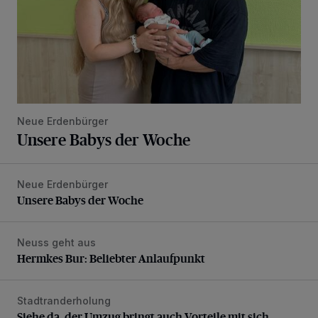
Neue Erdenbürger
Unsere Babys der Woche
Neue Erdenbürger
Unsere Babys der Woche
Unsere Babys der Woche
Neuss geht aus
Hermkes Bur: Beliebter Anlaufpunkt
Hermkes Bur: Beliebter Anlaufpunkt
Stadtranderholung
Siehe da, der Umzug bringt auch Vorteile mit sich
Siehe da, der Umzug bringt auch Vorteile mit sich