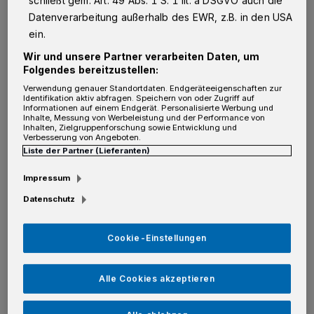
schließt gem. Art. 49 Abs. 1 S. 1 lit. a DSGVO auch die
Z
um Hintergrund: Der Deutsche Hotel-
Datenverarbeitung außerhalb des EWR, z.B. in den USA
ein.
und Gaststättenverband (DeHoGa) hatte
Wir und unsere Partner verarbeiten Daten, um
jahrelang um eine Reduzierung des
Folgendes bereitzustellen:
Mehrwertsteuersatzes für Speisen und
Verwendung genauer Standortdaten. Endgeräteeigenschaften zur
Identifikation aktiv abfragen. Speichern von oder Zugriff auf
Getränke gekämpft. Am 1. Juni 2020 trat diese
Informationen auf einem Endgerät. Personalisierte Werbung und
Inhalte, Messung von Werbeleistung und der Performance von
Regelung schließlich in Kraft, doch Ende des
Inhalten, Zielgruppenforschung sowie Entwicklung und
Verbesserung von Angeboten.
Jahres läuft sie aus. „Gaststätten fördern und
Liste der Partner (Lieferanten)
sind Brauchtum, sie sind Begegnungsstätten
Impressum
und Treffpunkte für Bürger und Vereine“, sagt
Datenschutz
Bliersbach. Eine Kostensteigerung um zwölf
Prozent „bedeutet für viele Gastronomen das
Cookie-Einstellungen
Aus oder sie ändern ihr Geschäftsmodell und
verkaufen Speisen nur noch außer Haus“.
Alle Cookies akzeptieren
Denn dafür stehen lediglich sieben Prozent
Mehrwertsteuer an – im Gegensatz zu den