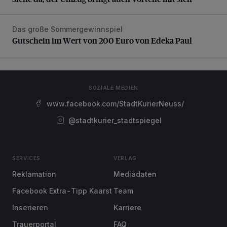
Das große Sommergewinnspiel
Gutschein im Wert von 200 Euro von Edeka Paul
Gutschein im Wert von 200 Euro von Edeka Paul
SOZIALE MEDIEN
www.facebook.com/StadtKurierNeuss/
@stadtkurier_stadtspiegel
SERVICES
VERLAG
Reklamation
Mediadaten
Facebook Extra-Tipp Kaarst
Team
Inserieren
Karriere
Trauerportal
FAQ