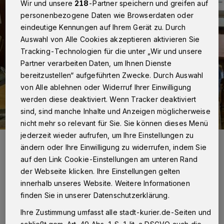
Wir und unsere
218
-Partner speichern und greifen auf
personenbezogene Daten wie Browserdaten oder
eindeutige Kennungen auf Ihrem Gerät zu. Durch
Auswahl von Alle Cookies akzeptieren aktivieren Sie
Tracking-Technologien für die unter „Wir und unsere
Partner verarbeiten Daten, um Ihnen Dienste
bereitzustellen“ aufgeführten Zwecke. Durch Auswahl
von Alle ablehnen oder Widerruf Ihrer Einwilligung
werden diese deaktiviert. Wenn Tracker deaktiviert
sind, sind manche Inhalte und Anzeigen möglicherweise
nicht mehr so relevant für Sie. Sie können dieses Menü
jederzeit wieder aufrufen, um Ihre Einstellungen zu
Michael Bott und Alexander Bliersbach (v.l.) vom Verein „Neuss
vereint“ wissen: Sollte es zu einer Erhöhung der Mehrwertsteuer für
ändern oder Ihre Einwilligung zu widerrufen, indem Sie
Speisen von sieben auf 19 Prozent kommen, werden Gastronomen
auf den Link Cookie-Einstellungen am unteren Rand
um ihre Zukunft bangen müssen.
der Webseite klicken. Ihre Einstellungen gelten
Foto: Kurier Verlag/Rolf Retzlaff
innerhalb unseres Website. Weitere Informationen
finden Sie in unserer Datenschutzerklärung.
Ihre Zustimmung umfasst alle stadt-kurier.de-Seiten und