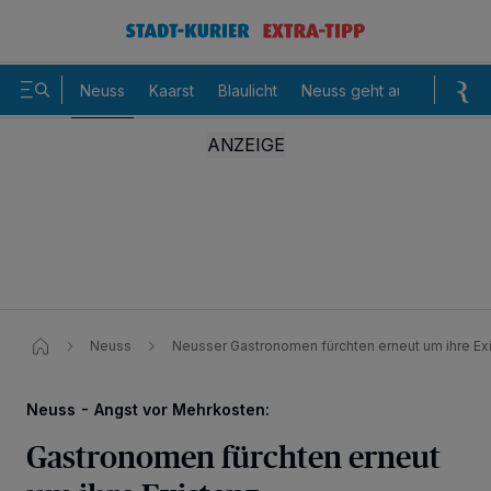
Neuss
Kaarst
Blaulicht
Neuss geht aus
Sommer
Neuss
Neusser Gastronomen fürchten erneut um ihre Exi
Neuss - Angst vor Mehrkosten:
Gastronomen fürchten erneut