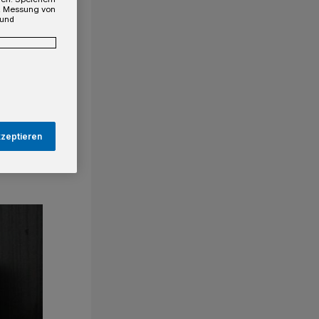
e, Messung von
 und
kzeptieren