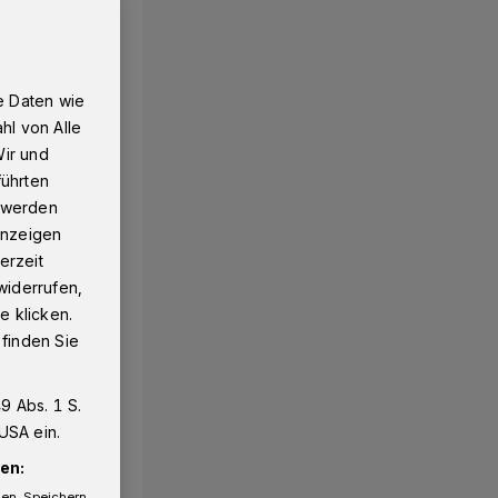
e Daten wie
hl von Alle
Wir und
führten
g werden
 Anzeigen
erzeit
widerrufen,
e klicken.
 finden Sie
9 Abs. 1 S.
USA ein.
en:
gen. Speichern