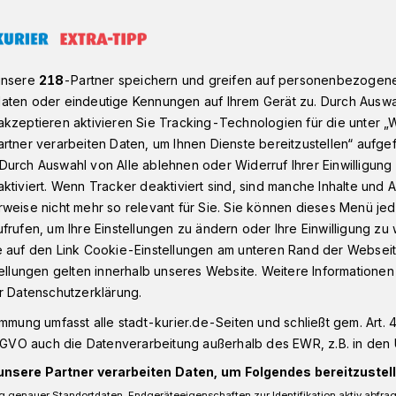
uhn engagiert sich für Friedhofskultur
unsere
218
-Partner speichern und greifen auf personenbezogen
aten oder eindeutige Kennungen auf Ihrem Gerät zu. Durch Auswa
kzeptieren aktivieren Sie Tracking-Technologien für die unter „
desweit
rtner verarbeiten Daten, um Ihnen Dienste bereitzustellen“ aufge
Durch Auswahl von Alle ablehnen oder Widerruf Ihrer Einwilligun
rald Kuhn ist
ktiviert. Wenn Tracker deaktiviert sind, sind manche Inhalte und
weise nicht mehr so relevant für Sie. Sie können dieses Menü jed
 des Immateriellen
frufen, um Ihre Einstellungen zu ändern oder Ihre Einwilligung zu 
e auf den Link Cookie-Einstellungen am unteren Rand der Webseit
ofskultur“
tellungen gelten innerhalb unseres Website. Weitere Informationen
r Datenschutzerklärung.
immung umfasst alle stadt-kurier.de-Seiten und schließt gem. Art. 4
DSGVO auch die Datenverarbeitung außerhalb des EWR, z.B. in den 
 in Deutschland besitzt einen hohen
ie von der UNESCO in das Verzeichnis des
unsere Partner verarbeiten Daten, um Folgendes bereitzustell
s“ aufgenommen. Zwei Neusser haben
 genauer Standortdaten. Endgeräteeigenschaften zur Identifikation aktiv abfra