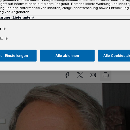
griff auf Informationen auf einem Endgerät. Personalisierte Werbung und Inhalt
dere Aufgabe übernommen: Die
ung und der Performance von Inhalten, Zielgruppenforschung sowie Entwicklung
tter sowie der Steinmetzmeister und
ng von Angeboten.
Partner (Lieferanten)
„Botschafter des Immateriellen Erbes
andweit gibt es davon 25.
m
tz
e-Einstellungen
Alle ablehnen
Alle Cookies a
sezeit