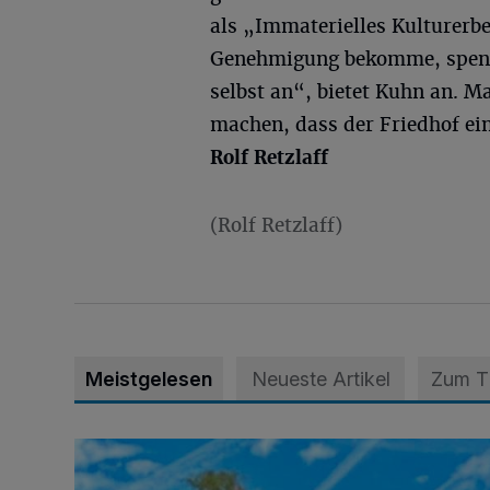
als „Immaterielles Kulturerb
Genehmigung bekomme, spendie
selbst an“, bietet Kuhn an. Ma
machen, dass der Friedhof ein
Rolf Retzlaff
(Rolf Retzlaff)
Meistgelesen
Neueste Artikel
Zum 
Siehe da, der Umzug bringt auch Vorteile mit sich