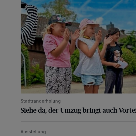
Stadtranderholung
Siehe da, der Umzug bringt auch Vortei
Ausstellung
Wie aus der Rennbahn ein Bürgerpark wurde