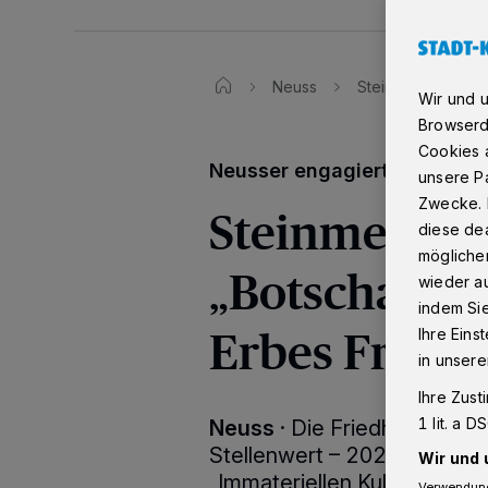
Neuss
Steinmetz Harald K
Wir und 
Browserd
Cookies a
Neusser engagiert sich bun
unsere Pa
Zwecke. 
Steinmetz Ha
diese dea
möglicher
„Botschafter
wieder au
indem Si
Erbes Friedh
Ihre Eins
in unsere
Ihre Zust
1 lit. a 
Neuss
·
Die Friedhofskultur
Stellenwert – 2020 wurde s
Wir und 
„Immateriellen Kulturerbe
Verwendung