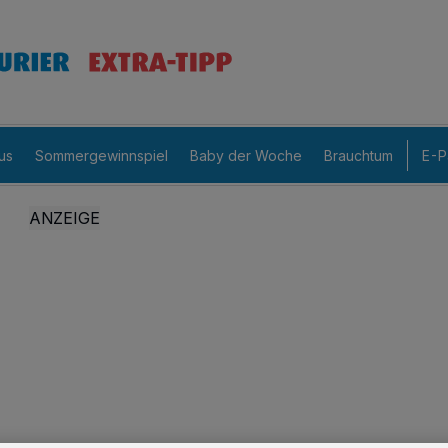
us
Sommergewinnspiel
Baby der Woche
Brauchtum
E-P