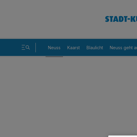
Neuss
Kaarst
Blaulicht
Neuss geht a