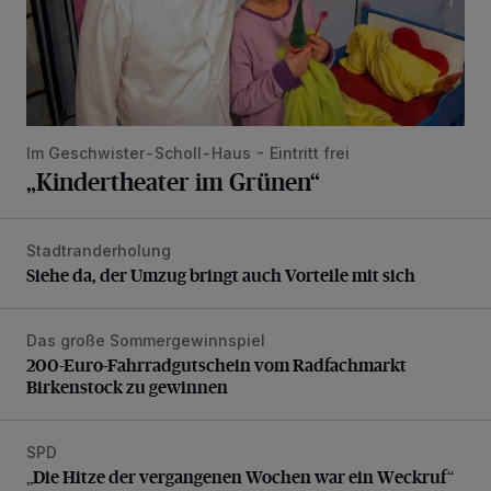
Im Geschwister-Scholl-Haus - Eintritt frei
„Kindertheater im Grünen“
Stadtranderholung
Siehe da, der Umzug bringt auch Vorteile mit sich
Siehe da, der Umzug bringt auch Vorteile mit sich
Das große Sommergewinnspiel
200-Euro-Fahrradgutschein vom Radfachmarkt Birkenst
200-Euro-Fahrradgutschein vom Radfachmarkt
Birkenstock zu gewinnen
SPD
„Die Hitze der vergangenen Wochen war ein Weckruf“
„Die Hitze der vergangenen Wochen war ein Weckruf“