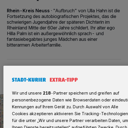
Rhein-Kreis Neuss
·
"Aufbruch" von Ulla Hahn ist die
Fortsetzung des autobiografischen Projektes, das die
schwierigen Jugendjahre der späteren Dichterin im
Rheinland Mitte der 60er Jahre schildert. Ihr alter ego
Hilla Palm ist ein außergewöhnlich sprach- und
fantasiebegabtes junges Mädchen aus einer
bitterarmen Arbeiterfamilie.
15.09.2015 , 16:33 Uhr
2 Minuten Lesezeit
Wir und unsere
218
-Partner speichern und greifen auf
personenbezogene Daten wie Browserdaten oder eindeut
Kennungen auf Ihrem Gerät zu. Durch Auswahl von Alle
Cookies akzeptieren aktivieren Sie Tracking-Technologie
für die unter „Wir und unsere Partner verarbeiten Daten, u
Ihnen Dienste bereitzustellen“ aufgeführten Zwecke. Durch