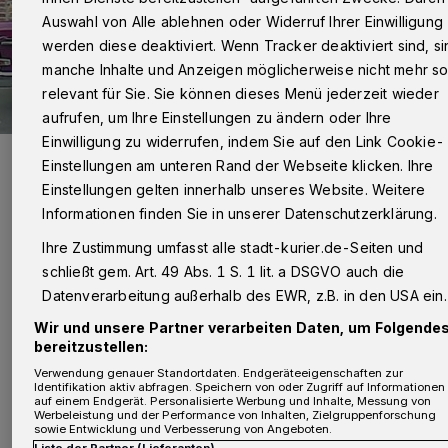
Auswahl von Alle ablehnen oder Widerruf Ihrer Einwilligung
werden diese deaktiviert. Wenn Tracker deaktiviert sind, si
manche Inhalte und Anzeigen möglicherweise nicht mehr s
relevant für Sie. Sie können dieses Menü jederzeit wieder
aufrufen, um Ihre Einstellungen zu ändern oder Ihre
Einwilligung zu widerrufen, indem Sie auf den Link Cookie-
Ulla Hahns autobiografisches Werk soll weiter verfilmt werden. Sie
Einstellungen am unteren Rand der Webseite klicken. Ihre
können dabei sein!
Einstellungen gelten innerhalb unseres Website. Weitere
Foto: Fotos: Agentur Eick
Informationen finden Sie in unserer Datenschutzerklärung.
Ihre Zustimmung umfasst alle stadt-kurier.de-Seiten und
schließt gem. Art. 49 Abs. 1 S. 1 lit. a DSGVO auch die
Datenverarbeitung außerhalb des EWR, z.B. in den USA ein.
U
nd wenn ihre Geschichte verfilmt wird,
Wir und unsere Partner verarbeiten Daten, um Folgende
bereitzustellen:
können Leser des Stadt-Kurier als
Verwendung genauer Standortdaten. Endgeräteeigenschaften zur
Komparsen mitwirken.
Identifikation aktiv abfragen. Speichern von oder Zugriff auf Informationen
auf einem Endgerät. Personalisierte Werbung und Inhalte, Messung von
Werbeleistung und der Performance von Inhalten, Zielgruppenforschung
sowie Entwicklung und Verbesserung von Angeboten.
Liste der Partner (Lieferanten)