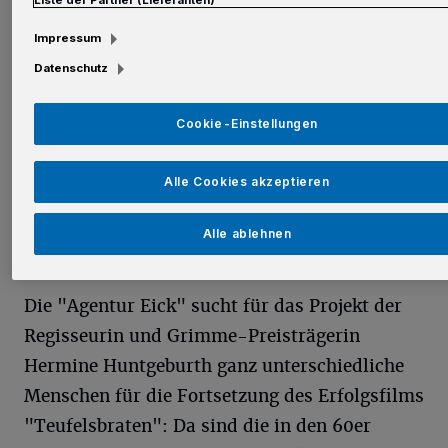
Impressum
Datenschutz
Cookie-Einstellungen
Alle Cookies akzeptieren
Etwa 500 Komparsen und einige Kleindarsteller-Rollen sollen mit
den Gesichtern aus der Umgebung von Grevenbroich, Neuss und
Alle ablehnen
Rommerskirchen besetzt werden. Kostümproben und Dreharbeiten
starten Ende September.
Die "Agentur Eick" sucht für das Projekt der
Regisseurin und Grimme-Preisträgerin
Hermine Huntgeburth ganz unterschiedliche
Menschen für die Fortsetzung des Erfolgsfilms
"Teufelsbraten": Da sind die in den 60er