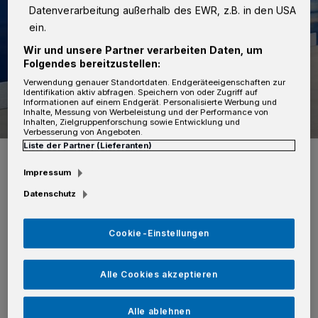
Datenverarbeitung außerhalb des EWR, z.B. in den USA
ein.
Wir und unsere Partner verarbeiten Daten, um
Folgendes bereitzustellen:
Verwendung genauer Standortdaten. Endgeräteeigenschaften zur
Identifikation aktiv abfragen. Speichern von oder Zugriff auf
Informationen auf einem Endgerät. Personalisierte Werbung und
Inhalte, Messung von Werbeleistung und der Performance von
Inhalten, Zielgruppenforschung sowie Entwicklung und
Verbesserung von Angeboten.
Liste der Partner (Lieferanten)
Foto: SK
Impressum
Datenschutz
Cookie-Einstellungen
Die eingesetzten Polizeibeamten stellten fest,
dass an fünf geparkten Pkw Spiegel abgetreten
Alle Cookies akzeptieren
und Lack beschädigt worden war. Im Rahmen
der Fahndung kontrollierten die
Alle ablehnen