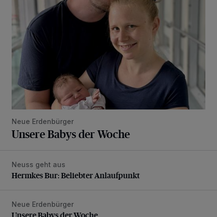
Neue Erdenbürger
Unsere Babys der Woche
Neuss geht aus
Hermkes Bur: Beliebter Anlaufpunkt
Hermkes Bur: Beliebter Anlaufpunkt
Neue Erdenbürger
Unsere Babys der Woche
Unsere Babys der Woche