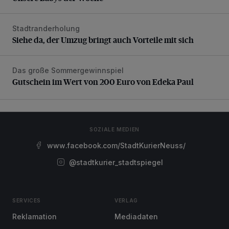
Stadtranderholung
Siehe da, der Umzug bringt auch Vorteile mit sich
Siehe da, der Umzug bringt auch Vorteile mit sich
Das große Sommergewinnspiel
Gutschein im Wert von 200 Euro von Edeka Paul
Gutschein im Wert von 200 Euro von Edeka Paul
SOZIALE MEDIEN
www.facebook.com/StadtKurierNeuss/
@stadtkurier_stadtspiegel
SERVICES
VERLAG
Reklamation
Mediadaten