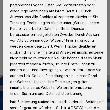
Zeugenhinweis gestellt
personenbezogene Daten wie Browserdaten oder
eindeutige Kennungen auf Ihrem Gerät zu. Durch
Neuss
·
In der Nacht von Samstag auf Sonntag, 8./9.
Auswahl von Alle Cookies akzeptieren aktivieren Sie
August, erhielt die Polizei einen Einsatz zur Bergheimer
Tracking-Technologien für die unter „Wir und unsere
Straße. Ein Anwohner hatte gegen 1.10 Uhr gemeldet,
dass Unbekannte mehrere Sachbeschädigungen an
Partner verarbeiten Daten, um Ihnen Dienste
Autos begangen hätten.
bereitzustellen“ aufgeführten Zwecke. Durch Auswahl
von Alle ablehnen oder Widerruf Ihrer Einwilligung
werden diese deaktiviert. Wenn Tracker deaktiviert
sind, sind manche Inhalte und Anzeigen möglicherweise
10.08.2015 , 17:23 Uhr
Eine Minute Lesezeit
nicht mehr so relevant für Sie. Sie können dieses Menü
jederzeit wieder aufrufen, um Ihre Einstellungen zu
ändern oder Ihre Einwilligung zu widerrufen, indem Sie
auf den Link Cookie-Einstellungen am unteren Rand
der Webseite klicken. Ihre Einstellungen gelten
innerhalb unseres Website. Weitere Informationen
finden Sie in unserer Datenschutzerklärung.
Ihre Zustimmung umfasst alle stadt-kurier.de-Seiten und
schließt gem. Art. 49 Abs. 1 S. 1 lit. a DSGVO auch die