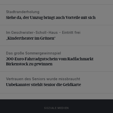
Stadtranderholung
Siehe da, der Umzug bringt auch Vorteile mit sich
Siehe da, der Umzug bringt auch Vorteile mit sich
Im Geschwister-Scholl-Haus - Eintritt frei
„Kindertheater im Grünen“
„Kindertheater im Grünen“
Das große Sommergewinnspiel
200-Euro-Fahrradgutschein vom Radfachmarkt Birkenst
200-Euro-Fahrradgutschein vom Radfachmarkt
Birkenstock zu gewinnen
Vertrauen des Seniors wurde missbraucht
Unbekannter stiehlt Senior die Geldkarte
Unbekannter stiehlt Senior die Geldkarte
SOZIALE MEDIEN