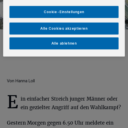
Cookie-Einstellungen
Alle Cookies akzeptieren
Am gestrigen Sonntag zündelten zwei unbekannte junge Männer an
einem Wahlplakat in der Innenstadt. Die Polizei sucht Zeugen.
Alle ablehnen
Foto: Hanna Loll
Von Hanna Loll
E
in einfacher Streich junger Männer oder
ein gezielter Angriff auf den Wahlkampf?
Gestern Morgen gegen 6.50 Uhr meldete ein