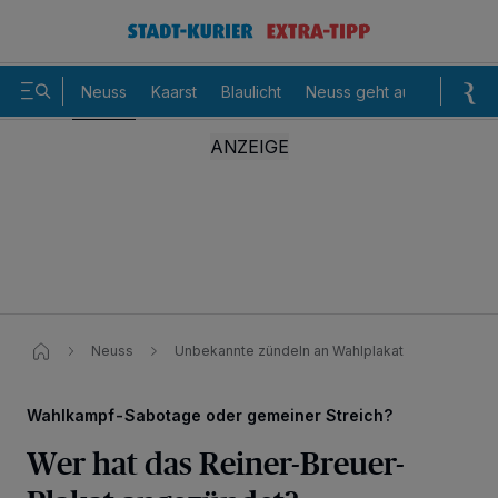
Neuss
Kaarst
Blaulicht
Neuss geht aus
Sommer
Neuss
Unbekannte zündeln an Wahlplakat
Wahlkampf-Sabotage oder gemeiner Streich?
Wer hat das Reiner-Breuer-