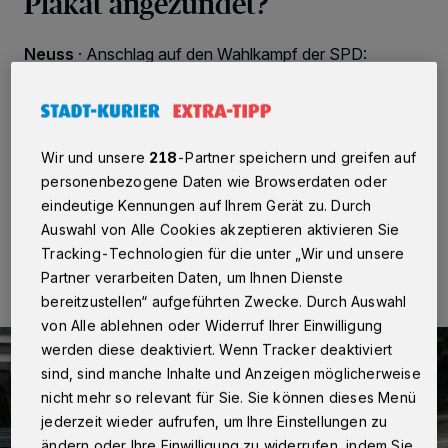
Plakat angezündet?
Neuss
·
Anschlag auf den Wahlkampf der SPD:
Gestern Morgen, fast einen Monat vor der
Bürgermeisterwahl (13. September), zündelten
Unbekannte an einem Wahlplakat des SPD-
Bürgermeisterkandidaten und Landtagsabgeordneten
Reiner Breuer.
Wir und unsere
218
-Partner speichern und greifen auf
personenbezogene Daten wie Browserdaten oder
eindeutige Kennungen auf Ihrem Gerät zu. Durch
Auswahl von Alle Cookies akzeptieren aktivieren Sie
10.08.2015 , 11:43 Uhr
Eine Minute Lesezeit
Tracking-Technologien für die unter „Wir und unsere
Partner verarbeiten Daten, um Ihnen Dienste
bereitzustellen“ aufgeführten Zwecke. Durch Auswahl
von Alle ablehnen oder Widerruf Ihrer Einwilligung
werden diese deaktiviert. Wenn Tracker deaktiviert
sind, sind manche Inhalte und Anzeigen möglicherweise
nicht mehr so relevant für Sie. Sie können dieses Menü
jederzeit wieder aufrufen, um Ihre Einstellungen zu
ändern oder Ihre Einwilligung zu widerrufen, indem Sie