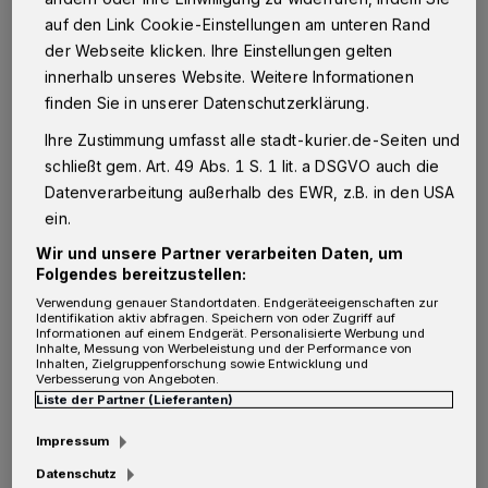
V
auf den Link Cookie-Einstellungen am unteren Rand
Sparkasse Neuss wurden am
der Webseite klicken. Ihre Einstellungen gelten
Mittwochabend bei einer Live-Abstimmung
innerhalb unseres Website. Weitere Informationen
vor Ort zudem Sarah Dicks (Moderner
finden Sie in unserer Datenschutzerklärung.
Fünfkampf, Neusser Schwimmverein) als
Ihre Zustimmung umfasst alle stadt-kurier.de-Seiten und
beste Sportlerin und Fabian Mager
schließt gem. Art. 49 Abs. 1 S. 1 lit. a DSGVO auch die
Datenverarbeitung außerhalb des EWR, z.B. in den USA
(Schwimmen, Neusser Schwimmverein) als
ein.
bester Sportler 2025 gewählt, der
Wir und unsere Partner verarbeiten Daten, um
Newcomerpreis 2025 ging an Madina
Folgendes bereitzustellen:
Bayramova (Ringen, AC Ückerath). Sarah
Verwendung genauer Standortdaten. Endgeräteeigenschaften zur
Identifikation aktiv abfragen. Speichern von oder Zugriff auf
Dicks wurde 2025 Deutsche Meisterin im
Informationen auf einem Endgerät. Personalisierte Werbung und
Inhalte, Messung von Werbeleistung und der Performance von
Biathle (Juniorinnen Einzel und Senioren
Inhalten, Zielgruppenforschung sowie Entwicklung und
Verbesserung von Angeboten.
Mixed-Staffel) sowie Deutsche Meisterin im
Liste der Partner (Lieferanten)
Triathle (Juniorinnen Einzel und Senioren
Impressum
Mixed-Staffel), Fabian Mager wurde
Datenschutz