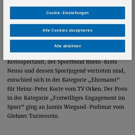
Deutscher Meister (Jahrgang 2008) über 50,
100 und 200 Meter Rücken, Madina
Cookie-Einstellungen
Bayramova wurde Deutsche U17-Meisterin
und belegte den fünften Platz bei der U17-
Alle Cookies akzeptieren
Europameisterschaft.
Alle ablehnen
Die Jury, in der alle Kreistagsfraktionen, das
Kreissportamt, der Sportbund Rhein-Kreis
Neuss und dessen Sportjugend vertreten sind,
entschied sich in der Kategorie „Ehrenamt“
für Heinz-Peter Korte vom TV Orken. Der Preis
in der Kategorie „Freiwilliges Engagement im
Sport“ ging an Jannis Wiegand-Pudimat vom
Glehner Turnverein.