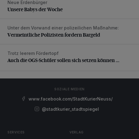
Neue Erdenbürger
Unsere Babys der Woche
Unsere Babys der Woche
Unter dem Vorwand einer polizeilichen Maßnahme:
Vermeintliche Polizisten fordern Bargeld
Vermeintliche Polizisten fordern Bargeld
Trotz leerem Fördertopf
Auch die OGS-Schüler sollen sich setzen können ...
Auch die OGS-Schüler sollen sich setzen können ...
SOZIALE MEDIEN
www.facebook.com/StadtKurierNeuss/
@stadtkurier_stadtspiegel
SERVICES
VERLAG