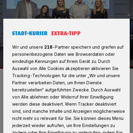
Wir und unsere
218
-Partner speichern und greifen auf
personenbezogene Daten wie Browserdaten oder
eindeutige Kennungen auf Ihrem Gerät zu. Durch
Auswahl von Alle Cookies akzeptieren aktivieren Sie
Kreisdirektor und Kreis-Sportdezernent Dirk Brügge mit (v.l.) mit
Tracking-Technologien für die unter „Wir und unsere
Madina Bayramova (Newcomerpreis 2025), Sarah Dicks (Siegerin
Partner verarbeiten Daten, um Ihnen Dienste
der Wahl zur besten Sportlerin 2025), Fabian Mager (Sieger der
Wahl zum besten Sportler 2025) und Moderatorin Birgit von Bentzel.
bereitzustellen“ aufgeführten Zwecke. Durch Auswahl
Foto: Rhein-Kreis Neuss/W.Walter
von Alle ablehnen oder Widerruf Ihrer Einwilligung
werden diese deaktiviert. Wenn Tracker deaktiviert
sind, sind manche Inhalte und Anzeigen möglicherweise
nicht mehr so relevant für Sie. Sie können dieses Menü
jederzeit wieder aufrufen, um Ihre Einstellungen zu
or rund 220 Gästen im Forum der
ändern oder Ihre Einwilligung zu widerrufen, indem Sie