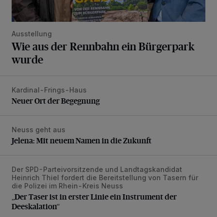
Ausstellung
Wie aus der Rennbahn ein Bürgerpark
wurde
Kardinal-Frings-Haus
Neuer Ort der Begegnung
Neuer Ort der Begegnung
Neuss geht aus
Jelena: Mit neuem Namen in die Zukunft
Jelena: Mit neuem Namen in die Zukunft
Der SPD-Parteivorsitzende und Landtagskandidat
„Der Taser ist in erster Linie ein Instrument der Deeskalatio
Heinrich Thiel fordert die Bereitstellung von Tasern für
die Polizei im Rhein-Kreis Neuss
„Der Taser ist in erster Linie ein Instrument der
Deeskalation“