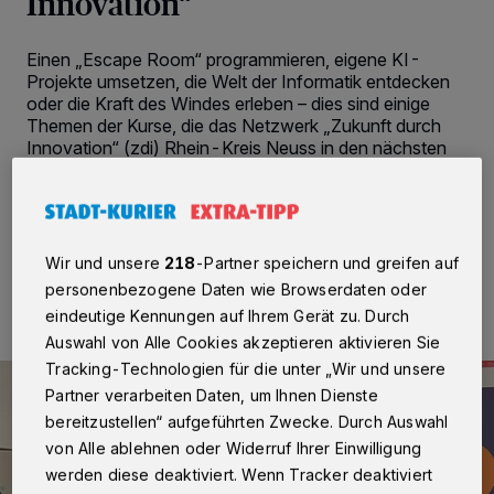
Innovation“
Einen „Escape Room“ programmieren, eigene KI-
Projekte umsetzen, die Welt der Informatik entdecken
oder die Kraft des Windes erleben – dies sind einige
Themen der Kurse, die das Netzwerk „Zukunft durch
Innovation“ (zdi) Rhein-Kreis Neuss in den nächsten
Monaten für Jugendliche anbietet.
26.02.2026 , 13:47 Uhr
2 Minuten Lesezeit
Wir und unsere
218
-Partner speichern und greifen auf
personenbezogene Daten wie Browserdaten oder
eindeutige Kennungen auf Ihrem Gerät zu. Durch
Auswahl von Alle Cookies akzeptieren aktivieren Sie
Tracking-Technologien für die unter „Wir und unsere
Partner verarbeiten Daten, um Ihnen Dienste
bereitzustellen“ aufgeführten Zwecke. Durch Auswahl
von Alle ablehnen oder Widerruf Ihrer Einwilligung
werden diese deaktiviert. Wenn Tracker deaktiviert