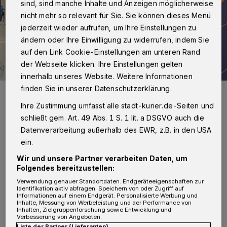
sind, sind manche Inhalte und Anzeigen möglicherweise
nicht mehr so relevant für Sie. Sie können dieses Menü
jederzeit wieder aufrufen, um Ihre Einstellungen zu
ändern oder Ihre Einwilligung zu widerrufen, indem Sie
auf den Link Cookie-Einstellungen am unteren Rand
der Webseite klicken. Ihre Einstellungen gelten
innerhalb unseres Website. Weitere Informationen
finden Sie in unserer Datenschutzerklärung.
Neues Programm mit vielen Angeboten vorgelegt (von links): die
zdi-Koordinatorinnen Jessica Schillings und Fiona Sauer vom
Ihre Zustimmung umfasst alle stadt-kurier.de-Seiten und
Rhein-Kreis Neuss.
schließt gem. Art. 49 Abs. 1 S. 1 lit. a DSGVO auch die
Foto: Wirtschaftsförderung Rhein-Kreis Neuss
Datenverarbeitung außerhalb des EWR, z.B. in den USA
ein.
Wir und unsere Partner verarbeiten Daten, um
Folgendes bereitzustellen:
G
emeinsam mit Partnerunternehmen und
Verwendung genauer Standortdaten. Endgeräteeigenschaften zur
Identifikation aktiv abfragen. Speichern von oder Zugriff auf
Informationen auf einem Endgerät. Personalisierte Werbung und
Hochschulen hat das zdi-Netzwerk ein
Inhalte, Messung von Werbeleistung und der Performance von
Inhalten, Zielgruppenforschung sowie Entwicklung und
spannendes Angebot rund um Mathematik,
Verbesserung von Angeboten.
Liste der Partner (Lieferanten)