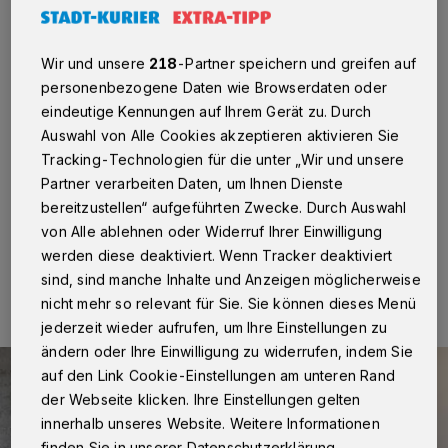
ihre Zertifikate
Neuss/Kaarst
·
16 Ergänzungskräfte haben erfolgreich
Wir und unsere
218
-Partner speichern und greifen auf
ihre Qualifizierung für den Offenen Ganztag
personenbezogene Daten wie Browserdaten oder
abgeschlossen und im Rahmen einer feierlichen
eindeutige Kennungen auf Ihrem Gerät zu. Durch
Veranstaltung ihre Zertifikate erhalten. Angeboten
wurde der sogenannte „SchulTag Grundkurs“ vom
Auswahl von Alle Cookies akzeptieren aktivieren Sie
Familienforum Edith Stein in Kooperation mit dem
Tracking-Technologien für die unter „Wir und unsere
Regionalen Bildungsbüro des Rhein-Kreises Neuss.
Partner verarbeiten Daten, um Ihnen Dienste
bereitzustellen“ aufgeführten Zwecke. Durch Auswahl
von Alle ablehnen oder Widerruf Ihrer Einwilligung
werden diese deaktiviert. Wenn Tracker deaktiviert
27.02.2026 , 11:58 Uhr
Eine Minute Lesezeit
sind, sind manche Inhalte und Anzeigen möglicherweise
nicht mehr so relevant für Sie. Sie können dieses Menü
jederzeit wieder aufrufen, um Ihre Einstellungen zu
ändern oder Ihre Einwilligung zu widerrufen, indem Sie
auf den Link Cookie-Einstellungen am unteren Rand
der Webseite klicken. Ihre Einstellungen gelten
innerhalb unseres Website. Weitere Informationen
finden Sie in unserer Datenschutzerklärung.