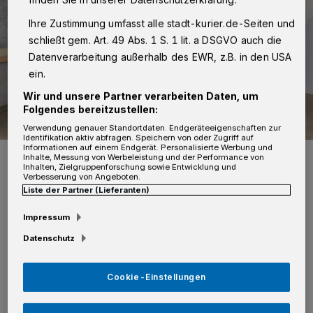
Ihre Zustimmung umfasst alle stadt-kurier.de-Seiten und
schließt gem. Art. 49 Abs. 1 S. 1 lit. a DSGVO auch die
Datenverarbeitung außerhalb des EWR, z.B. in den USA
ein.
Wir und unsere Partner verarbeiten Daten, um
Folgendes bereitzustellen:
Verwendung genauer Standortdaten. Endgeräteeigenschaften zur
Identifikation aktiv abfragen. Speichern von oder Zugriff auf
Informationen auf einem Endgerät. Personalisierte Werbung und
16 Ergänzungskräfte haben erfolgreich ihre Qualifizierung für den
Inhalte, Messung von Werbeleistung und der Performance von
Offenen Ganztag abgeschlossen. Sie erhielten ihre Urkunden von
Inhalten, Zielgruppenforschung sowie Entwicklung und
Katharina Griem (l.) vom Regionalen Bildungsbüro des Rhein-
Verbesserung von Angeboten.
Kreises Neuss und Vera Wunsch (r.) vom Familienforum Edith Stein.
Liste der Partner (Lieferanten)
Foto: Rhein-Kreis Neuss/W. Walter
Impressum
Datenschutz
Cookie-Einstellungen
Seit 2024 sind die Weiterbildungs- und
Qualifizierungsangebote im OGS-Bereich im