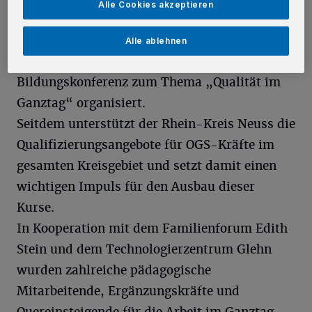
Alle Cookies akzeptieren
Rhein-Kreis Neuss deutlich auf dem
Vormarsch. Vor zwei Jahren hatte das
Alle ablehnen
Regionale Bildungsbüro eine
Bildungskonferenz zum Thema „Qualität im
Ganztag“ organisiert.
Seitdem unterstützt der Rhein-Kreis Neuss die
Qualifizierungsangebote für OGS-Kräfte im
gesamten Kreisgebiet und setzt damit einen
wichtigen Impuls für den Ausbau dieser
Kurse.
In Kooperation mit dem Familienforum Edith
Stein und dem Technologierzentrum Glehn
wurden zahlreiche pädagogische
Mitarbeitende, Ergänzungskräfte und