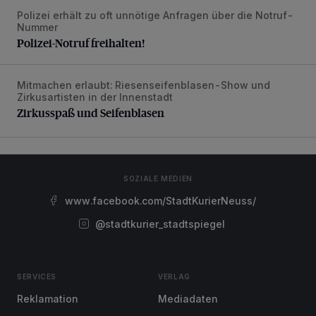
Polizei erhält zu oft unnötige Anfragen über die Notruf-
Polizei-Notruf freihalten!
Nummer
Polizei-Notruf freihalten!
Mitmachen erlaubt: Riesenseifenblasen-Show und
Zirkusspaß und Seifenblasen
Zirkusartisten in der Innenstadt
Zirkusspaß und Seifenblasen
SOZIALE MEDIEN
www.facebook.com/StadtKurierNeuss/
@stadtkurier_stadtspiegel
SERVICES
VERLAG
Reklamation
Mediadaten