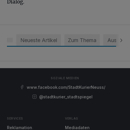
Dialog.
Neueste Artikel
Zum Thema
Aus dem 
SOZIALE MEDIEN
www.facebook.com/StadtKurierNeuss/
@stadtkurier_stadtspiegel
SERVICES
VERLAG
Reklamation
Mediadaten