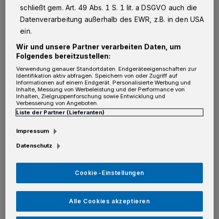
schließt gem. Art. 49 Abs. 1 S. 1 lit. a DSGVO auch die
schrittweise eine feste Größe im Neusser
Datenverarbeitung außerhalb des EWR, z.B. in den USA
Veranstaltungskalender. Das Festival der
ein.
Kulturen macht einmal mehr die kulturelle
Wir und unsere Partner verarbeiten Daten, um
Vielfalt der Stadt erlebbar. Mit Musik
Folgendes bereitzustellen:
Verwendung genauer Standortdaten. Endgeräteeigenschaften zur
internationaler Couleur setzt das Festival auf
Identifikation aktiv abfragen. Speichern von oder Zugriff auf
Informationen auf einem Endgerät. Personalisierte Werbung und
ein erstklassiges Line-up und zeigt, dass
Inhalte, Messung von Werbeleistung und der Performance von
Inhalten, Zielgruppenforschung sowie Entwicklung und
Vielfalt und Zusammenhalt längst im Herzen
Verbesserung von Angeboten.
Liste der Partner (Lieferanten)
von Neuss angekommen sind.
Impressum
Neusser aller Generationen und
Datenschutz
unterschiedlichster Herkunft finden beim
Bühnenprogramm und den zahlreichen
Cookie-Einstellungen
Ständen des Marktes der Möglichkeiten
zueinander. Dort haben Vereine, Initiativen
Alle Cookies akzeptieren
und Verbände Gelegenheit, sich und ihre