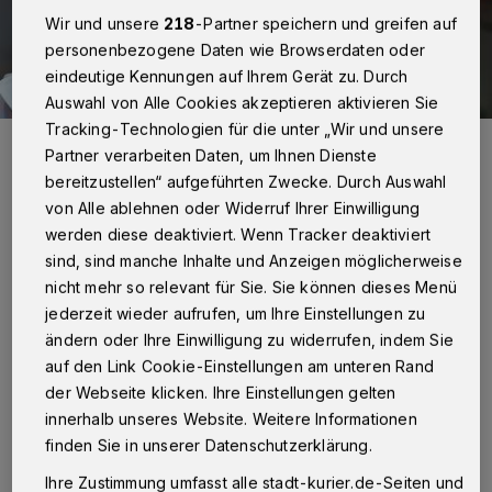
Wir und unsere
218
-Partner speichern und greifen auf
personenbezogene Daten wie Browserdaten oder
eindeutige Kennungen auf Ihrem Gerät zu. Durch
Auswahl von Alle Cookies akzeptieren aktivieren Sie
Tracking-Technologien für die unter „Wir und unsere
Daniel de Alcalá möchte seine Leidenschaft für lateinamerikanische
Partner verarbeiten Daten, um Ihnen Dienste
Rhythmen auf das Publikum übertragen.
bereitzustellen“ aufgeführten Zwecke. Durch Auswahl
Foto: danieldealcala.de
von Alle ablehnen oder Widerruf Ihrer Einwilligung
werden diese deaktiviert. Wenn Tracker deaktiviert
sind, sind manche Inhalte und Anzeigen möglicherweise
nicht mehr so relevant für Sie. Sie können dieses Menü
D
jederzeit wieder aufrufen, um Ihre Einstellungen zu
amit zieht die Veranstaltung vom Markt
ändern oder Ihre Einwilligung zu widerrufen, indem Sie
und Freithof an einen neuen Standort
auf den Link Cookie-Einstellungen am unteren Rand
unmittelbar vor den Toren der
der Webseite klicken. Ihre Einstellungen gelten
Landesgartenschau. Seit der ersten Ausgabe
innerhalb unseres Website. Weitere Informationen
finden Sie in unserer Datenschutzerklärung.
vor 17 Jahren hat sich viel getan: Aus dem
Ihre Zustimmung umfasst alle stadt-kurier.de-Seiten und
Frühlingsfest der Kulturen entwickelte sich