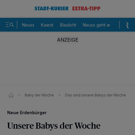
Neuss
Kaarst
Blaulicht
Neuss geht aus
Sommer
Baby der Woche
Das sind unsere Babys der Woche
Neue Erdenbürger
Unsere Babys der Woche