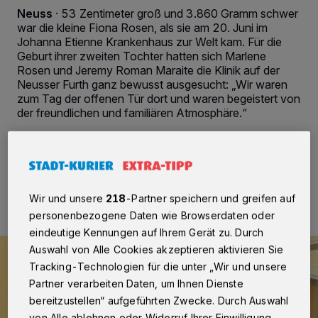
Neuss
·
53 Zentimeter groß und 3.860 Gramm schwer
war die kleine Fiona Rosen, als sie am 20. Juni im
Johanna Etienne Krankenhaus zur Welt kam. Für die
Geburt ihrer zweiten Tochter hatten sich Marlene
Rosen und Jeremy Roman Maraite die Klinik auf der
Neusser Furth ganz bewusst ausgesucht: „Wir waren
zum Tag der offenen Tür dort und waren begeistert von
der freundlichen und familiären Atmosphäre.“
29.06.2026 , 11:30 Uhr
2 Minuten Lesezeit
Wir und unsere
218
-Partner speichern und greifen auf
personenbezogene Daten wie Browserdaten oder
eindeutige Kennungen auf Ihrem Gerät zu. Durch
Auswahl von Alle Cookies akzeptieren aktivieren Sie
Tracking-Technologien für die unter „Wir und unsere
Partner verarbeiten Daten, um Ihnen Dienste
bereitzustellen“ aufgeführten Zwecke. Durch Auswahl
von Alle ablehnen oder Widerruf Ihrer Einwilligung