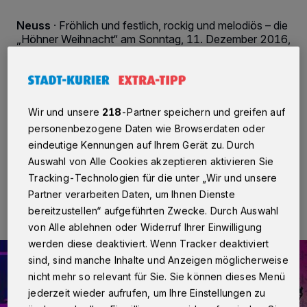
Neuss
·
Fröhlich und festlich, rockig und melodiös – die
„Höhner Weihnacht“ am Sonntag, 11. Dezember 2016,
18 Uhr, in der Stadthalle Neuss ist ein ganz besonderes
Konzert. Denn gemeinsam mit den Fans möchte die
Kölner Band die Festzeit auf ihre ganz eigene Höhner-
Art begrüßen: nämlich mit kölschem Temperament,
wunderbaren Weihnachtstönen und ganz viel
Wir und unsere
218
-Partner speichern und greifen auf
Gänsehaut-Jeföhl!
personenbezogene Daten wie Browserdaten oder
eindeutige Kennungen auf Ihrem Gerät zu. Durch
Auswahl von Alle Cookies akzeptieren aktivieren Sie
Tracking-Technologien für die unter „Wir und unsere
02.12.2016 , 17:01 Uhr
Eine Minute Lesezeit
Partner verarbeiten Daten, um Ihnen Dienste
bereitzustellen“ aufgeführten Zwecke. Durch Auswahl
von Alle ablehnen oder Widerruf Ihrer Einwilligung
werden diese deaktiviert. Wenn Tracker deaktiviert
sind, sind manche Inhalte und Anzeigen möglicherweise
nicht mehr so relevant für Sie. Sie können dieses Menü
jederzeit wieder aufrufen, um Ihre Einstellungen zu