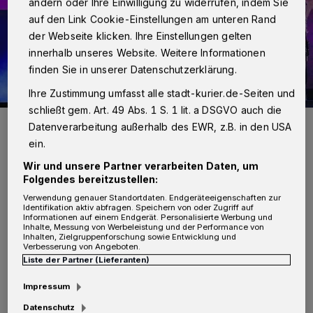
ändern oder Ihre Einwilligung zu widerrufen, indem Sie
auf den Link Cookie-Einstellungen am unteren Rand
der Webseite klicken. Ihre Einstellungen gelten
innerhalb unseres Website. Weitere Informationen
finden Sie in unserer Datenschutzerklärung.
Ihre Zustimmung umfasst alle stadt-kurier.de-Seiten und
schließt gem. Art. 49 Abs. 1 S. 1 lit. a DSGVO auch die
Foto: Foto: Luc Lodder
Datenverarbeitung außerhalb des EWR, z.B. in den USA
ein.
Wir und unsere Partner verarbeiten Daten, um
Folgendes bereitzustellen:
Verwendung genauer Standortdaten. Endgeräteeigenschaften zur
Von der Redaktion
Identifikation aktiv abfragen. Speichern von oder Zugriff auf
Informationen auf einem Endgerät. Personalisierte Werbung und
Inhalte, Messung von Werbeleistung und der Performance von
F
Inhalten, Zielgruppenforschung sowie Entwicklung und
röhlich und festlich, rockig und melodiös
Verbesserung von Angeboten.
Liste der Partner (Lieferanten)
– die „Höhner Weihnacht“ am Sonntag,
Impressum
11. Dezember 2016, 18 Uhr, in der Stadthalle
Datenschutz
Neuss ist ein ganz besonderes Konzert. Denn