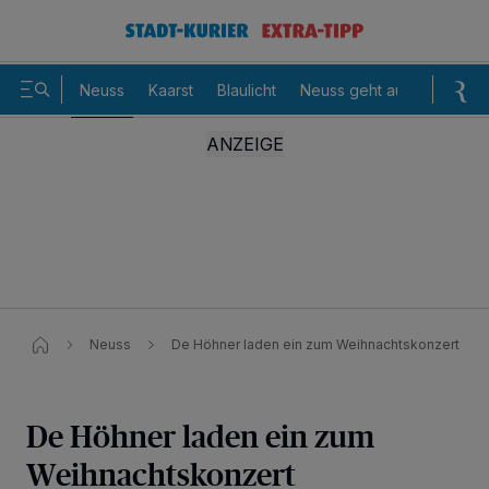
Neuss
Kaarst
Blaulicht
Neuss geht aus
Sommer
Neuss
De Höhner laden ein zum Weihnachtskonzert
De Höhner laden ein zum
Weihnachtskonzert