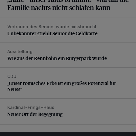
Familie nachts nicht schlafen kann
Vertrauen des Seniors wurde missbraucht
Unbekannter stiehlt Senior die Geldkarte
Unbekannter stiehlt Senior die Geldkarte
Ausstellung
Wie aus der Rennbahn ein Bürgerpark wurde
Wie aus der Rennbahn ein Bürgerpark wurde
CDU
„Unser römisches Erbe ist ein großes Potenzial für Neuss“
„Unser römisches Erbe ist ein großes Potenzial für
Neuss“
Kardinal-Frings-Haus
Neuer Ort der Begegnung
Neuer Ort der Begegnung