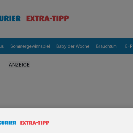
us
Sommergewinnspiel
Baby der Woche
Brauchtum
E-P