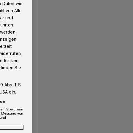
e Daten wie
hl von Alle
Wir und
führten
g werden
 Anzeigen
erzeit
widerrufen,
e klicken.
 finden Sie
9 Abs. 1 S.
USA ein.
en:
gen. Speichern
e, Messung von
 und