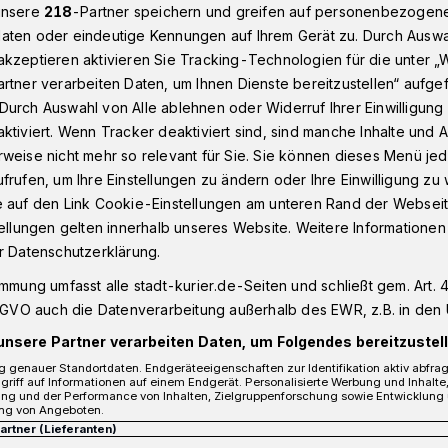
unsere
218
-Partner speichern und greifen auf personenbezogen
aten oder eindeutige Kennungen auf Ihrem Gerät zu. Durch Auswa
kzeptieren aktivieren Sie Tracking-Technologien für die unter „
r Tränen: Samira aus Neuss hat leider keine Rose bekommen
rtner verarbeiten Daten, um Ihnen Dienste bereitzustellen“ aufge
Durch Auswahl von Alle ablehnen oder Widerruf Ihrer Einwilligun
ktiviert. Wenn Tracker deaktiviert sind, sind manche Inhalte und
weise nicht mehr so relevant für Sie. Sie können dieses Menü jed
 unter Tränen:
frufen, um Ihre Einstellungen zu ändern oder Ihre Einwilligung zu 
e auf den Link Cookie-Einstellungen am unteren Rand der Webseit
euss hat leider
tellungen gelten innerhalb unseres Website. Weitere Informationen
r Datenschutzerklärung.
 bekommen
immung umfasst alle stadt-kurier.de-Seiten und schließt gem. Art. 4
DSGVO auch die Datenverarbeitung außerhalb des EWR, z.B. in den 
unsere Partner verarbeiten Daten, um Folgendes bereitzustell
dung ist der Traum von der großen Liebe
 genauer Standortdaten. Endgeräteeigenschaften zur Identifikation aktiv abfra
griff auf Informationen auf einem Endgerät. Personalisierte Werbung und Inhalt
euss geplatzt. Sie hat keine Rose vom
ung und der Performance von Inhalten, Zielgruppenforschung sowie Entwicklung
ng von Angeboten.
Partner (Lieferanten)