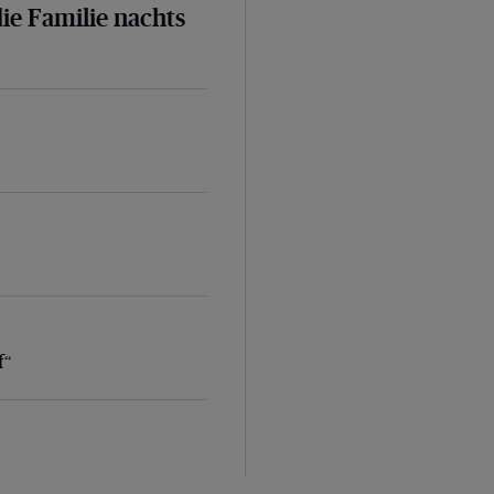
ie Familie nachts
f“
f“