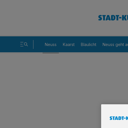
Neuss
Kaarst
Blaulicht
Neuss geht a