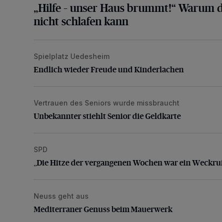
„Hilfe – unser Haus brummt!“ Warum d
nicht schlafen kann
Spielplatz Uedesheim
Endlich wieder Freude und Kinderlachen
Endlich wieder Freude und Kinderlachen
Vertrauen des Seniors wurde missbraucht
Unbekannter stiehlt Senior die Geldkarte
Unbekannter stiehlt Senior die Geldkarte
SPD
„Die Hitze der vergangenen Wochen war ein Weckru
„Die Hitze der vergangenen Wochen war ein Weckru
Neuss geht aus
Mediterraner Genuss beim Mauerwerk
Mediterraner Genuss beim Mauerwerk