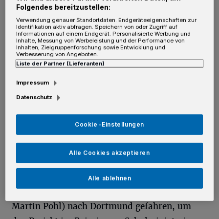
D
ie Veranstaltung der
Folgendes bereitzustellen:
Bildungsgenossenschaft wurde von der
Verwendung genauer Standortdaten. Endgeräteeigenschaften zur
Identifikation aktiv abfragen. Speichern von oder Zugriff auf
NRW.Bank gefördert. Die Jury hatte drei
Informationen auf einem Endgerät. Personalisierte Werbung und
Inhalte, Messung von Werbeleistung und der Performance von
Hauptpreise zu vergeben, die jeweils mit 1.000
Inhalten, Zielgruppenforschung sowie Entwicklung und
Verbesserung von Angeboten.
Euro dotiert waren. Das Norfer Gymnasium
Liste der Partner (Lieferanten)
hat einen dieser drei Preise gewonnen, die von
Impressum
der NRW-Schulministerin Yvonne Gebauer
Datenschutz
überreicht wurden.
Cookie-Einstellungen
Coronabedingt konnte dies leider nur online
stattfinden, sonst wäre das Team rund um
Alle Cookies akzeptieren
Physik- und Mathematiklehrer Martin Pohl
mit seinem Team (Tyron Arend, Sven
Alle ablehnen
Holtkamp, Michael Turov, Luis Häussler und
Martin Pohl) nach Dortmund gefahren, um