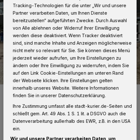
Tracking-Technologien für die unter „Wir und unsere
Partner verarbeiten Daten, um Ihnen Dienste
bereitzustellen“ aufgeführten Zwecke. Durch Auswahl
von Alle ablehnen oder Widerruf Ihrer Einwilligung
werden diese deaktiviert. Wenn Tracker deaktiviert
sind, sind manche Inhalte und Anzeigen möglicherweise
nicht mehr so relevant für Sie. Sie können dieses Menü
jederzeit wieder aufrufen, um Ihre Einstellungen zu
ändern oder Ihre Einwilligung zu widerrufen, indem Sie
auf den Link Cookie-Einstellungen am unteren Rand
der Webseite klicken. Ihre Einstellungen gelten
innerhalb unseres Website. Weitere Informationen
Das Team vom Gymnasium Norf hat beim DIGIYOU-Wettbewerb mit
finden Sie in unserer Datenschutzerklärung.
seinen selbstgebauten CO2-Ampeln für Klassenräume gewonnen.
Foto: Gymnasium Norf
Ihre Zustimmung umfasst alle stadt-kurier.de-Seiten und
schließt gem. Art. 49 Abs. 1 S. 1 lit. a DSGVO auch die
Datenverarbeitung außerhalb des EWR, z.B. in den USA
ein.
Wir und unsere Partner verarbeiten Daten, um