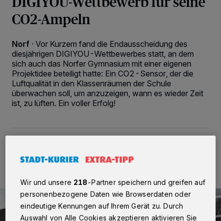
DIGIYOU-Wettbewerb für seine
CO2-Ampeln
Norf
·
Vor Kurzem fand die Endausscheidung des
diesjährigen DIGIYOU-Wettbewerbes statt, an dem
sich auch das Norfer Gymnasium mit einer eigenen
Projektidee beteiligt hatte: Ein CO2-Sensor, der die
Luftqualität in den Klassenräumen der Schule
überwachen soll, um anzuzeigen, wann es wieder Zeit
ist, zu lüften. Ein voller Erfolg!
24.03.2022 , 17:00 Uhr
2 Minuten Lesezeit
Wir und unsere
218
-Partner speichern und greifen auf
personenbezogene Daten wie Browserdaten oder
eindeutige Kennungen auf Ihrem Gerät zu. Durch
Auswahl von Alle Cookies akzeptieren aktivieren Sie