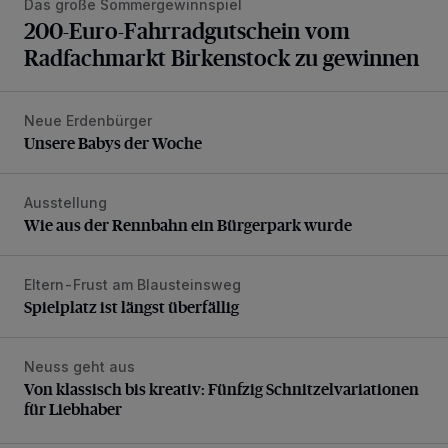
Das große Sommergewinnspiel
200-Euro-Fahrradgutschein vom
Radfachmarkt Birkenstock zu gewinnen
Neue Erdenbürger
Unsere Babys der Woche
Unsere Babys der Woche
Ausstellung
Wie aus der Rennbahn ein Bürgerpark wurde
Wie aus der Rennbahn ein Bürgerpark wurde
Eltern-Frust am Blausteinsweg
Spielplatz ist längst überfällig
Spielplatz ist längst überfällig
Neuss geht aus
Von klassisch bis kreativ: Fünfzig Schnitzelvariationen für 
Von klassisch bis kreativ: Fünfzig Schnitzelvariationen
für Liebhaber