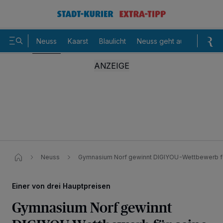
Neuss
Kaarst
Blaulicht
Neuss geht aus
Sommer
Neuss
Gymnasium Norf gewinnt DIGIYOU-Wettbewerb f
Einer von drei Hauptpreisen
Gymnasium Norf gewinnt