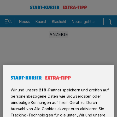
Neuss
Kaarst
Blaulicht
Neuss geht aus
Sommer
Neuss
Mit der Oster-Rikscha durch die City
Wir und unsere
218
-Partner speichern und greifen auf
personenbezogene Daten wie Browserdaten oder
Mit der Oster-Rikscha durch die
eindeutige Kennungen auf Ihrem Gerät zu. Durch
Auswahl von Alle Cookies akzeptieren aktivieren Sie
City
Tracking-Technologien für die unter „Wir und unsere