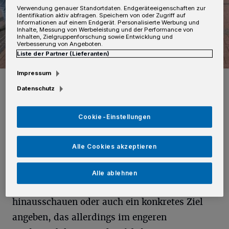
Verwendung genauer Standortdaten. Endgeräteeigenschaften zur
Identifikation aktiv abfragen. Speichern von oder Zugriff auf
Informationen auf einem Endgerät. Personalisierte Werbung und
Inhalte, Messung von Werbeleistung und der Performance von
Inhalten, Zielgruppenforschung sowie Entwicklung und
Verbesserung von Angeboten.
Liste der Partner (Lieferanten)
Impressum
Foto: Foto: ZIN
Datenschutz
Cookie-Einstellungen
Von Thomas Broich
Alle Cookies akzeptieren
Auf einen kleinen Wink hin hält der Fahrer
Alle ablehnen
gerne an. Man kann einfach so mitfahren und
hinausschauen oder auch ein konkretes Ziel
angeben, das allerdings im engeren