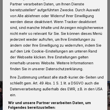
Partner verarbeiten Daten, um Ihnen Dienste
Neuss
·
Die kostenlose Sightseeing-Tour mit der
bereitzustellen“ aufgeführten Zwecke. Durch Auswahl
Fahrrad-Rikscha am Ostersamstag ist mittlerweile zum
von Alle ablehnen oder Widerruf Ihrer Einwilligung
festen Termin im Jahreskalender der Zukunftsinitiative
werden diese deaktiviert. Wenn Tracker deaktiviert
Innenstadt Neuss (ZIN) geworden. Auch am
sind, sind manche Inhalte und Anzeigen möglicherweise
kommenden Samstag sind die Citybesucher wieder
herzlich eingeladen zuzusteigen, wo immer sie eines
nicht mehr so relevant für Sie. Sie können dieses Menü
der drei lustigen Gefährte sehen.
jederzeit wieder aufrufen, um Ihre Einstellungen zu
ändern oder Ihre Einwilligung zu widerrufen, indem Sie
auf den Link Cookie-Einstellungen am unteren Rand
der Webseite klicken. Ihre Einstellungen gelten
31.03.2015 , 12:02 Uhr
Eine Minute Lesezeit
innerhalb unseres Website. Weitere Informationen
finden Sie in unserer Datenschutzerklärung.
Ihre Zustimmung umfasst alle stadt-kurier.de-Seiten und
schließt gem. Art. 49 Abs. 1 S. 1 lit. a DSGVO auch die
Datenverarbeitung außerhalb des EWR, z.B. in den USA
ein.
Wir und unsere Partner verarbeiten Daten, um
Folgendes bereitzustellen: