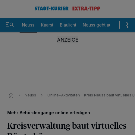
Neuss
Kaarst
Blaulicht
Neuss geht aus
Sommer
Neuss
Online-Aktivitäten - Kreis Neuss baut virtuelles 
Mehr Behördengänge online erledigen
Kreisverwaltung baut virtuelles