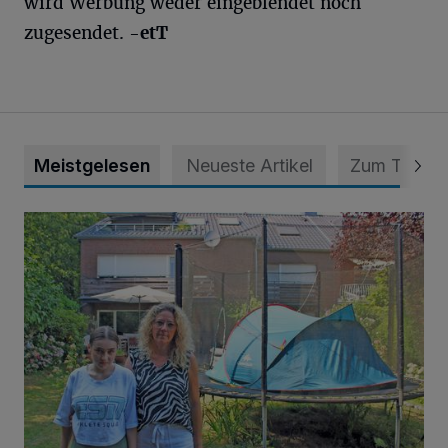
wird Werbung weder eingeblendet noch
zugesendet.
-etT
Meistgelesen
Neueste Artikel
Zum Thema
„Hilfe – unser Haus brummt!“ Warum die Familie nachts nic