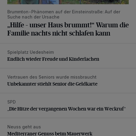
Brummton-Phänomen auf der Einsteinstraße: Auf der
Suche nach der Ursache
„Hilfe – unser Haus brummt!“ Warum die
Familie nachts nicht schlafen kann
Spielplatz Uedesheim
Endlich wieder Freude und Kinderlachen
Endlich wieder Freude und Kinderlachen
Vertrauen des Seniors wurde missbraucht
Unbekannter stiehlt Senior die Geldkarte
Unbekannter stiehlt Senior die Geldkarte
SPD
„Die Hitze der vergangenen Wochen war ein Weckruf“
„Die Hitze der vergangenen Wochen war ein Weckruf“
Neuss geht aus
Mediterraner Genuss beim Mauerwerk
Mediterraner Genuss beim Mauerwerk