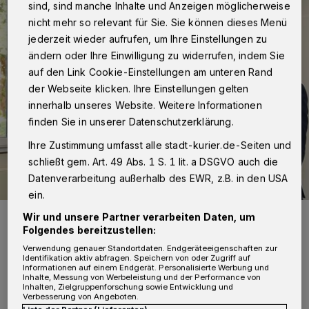
sind, sind manche Inhalte und Anzeigen möglicherweise
nicht mehr so relevant für Sie. Sie können dieses Menü
jederzeit wieder aufrufen, um Ihre Einstellungen zu
ändern oder Ihre Einwilligung zu widerrufen, indem Sie
auf den Link Cookie-Einstellungen am unteren Rand
der Webseite klicken. Ihre Einstellungen gelten
innerhalb unseres Website. Weitere Informationen
finden Sie in unserer Datenschutzerklärung.
Ihre Zustimmung umfasst alle stadt-kurier.de-Seiten und
schließt gem. Art. 49 Abs. 1 S. 1 lit. a DSGVO auch die
Datenverarbeitung außerhalb des EWR, z.B. in den USA
ein.
(V.l.) Markus Brungs, Geschäftsführer der ACP Köln, Landrat Hans-
Wir und unsere Partner verarbeiten Daten, um
Jürgen Petrauschke und IT-Kreisdezernent Harald Vieten stellen
Folgendes bereitzustellen:
das virtuelle Bürgerbüro vor. Foto: D. Staniek / Rhein-Kreis Neuss
Verwendung genauer Standortdaten. Endgeräteeigenschaften zur
Foto: D. Staniek/Rhein-Kreis Neuss
Identifikation aktiv abfragen. Speichern von oder Zugriff auf
Informationen auf einem Endgerät. Personalisierte Werbung und
Inhalte, Messung von Werbeleistung und der Performance von
Inhalten, Zielgruppenforschung sowie Entwicklung und
Verbesserung von Angeboten.