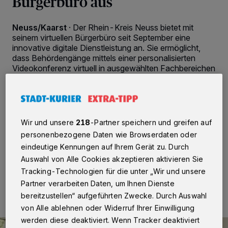
Bürgerbüro aus
Neuss/Kaarst
·
Der Rhein-Kreis Neuss bietet mit
seinem virtuellen Bürgerbüro seit September eine
innovative digitale Dienstleistung an. Sie ermöglicht,
dass Behördengänge mittels einer personalisierten
Videokonferenz virtuell in ausgewählten Fachbereichen
bequem von zu Hause aus oder mobil erledigt werden
können. „Dieses Angebot wird nun um weitere
Fachbereiche ergänzt“, berichtet IT-Dezernent Harald
Vieten, nach dessen Vorstellung es in naher Zukunft nur
noch selten erforderlich sein soll, die Kreisverwaltung
Wir und unsere
218
-Partner speichern und greifen auf
persönlich aufsuchen zu müssen.
personenbezogene Daten wie Browserdaten oder
eindeutige Kennungen auf Ihrem Gerät zu. Durch
Auswahl von Alle Cookies akzeptieren aktivieren Sie
Tracking-Technologien für die unter „Wir und unsere
26.01.2022 , 09:18 Uhr
2 Minuten Lesezeit
Partner verarbeiten Daten, um Ihnen Dienste
bereitzustellen“ aufgeführten Zwecke. Durch Auswahl
von Alle ablehnen oder Widerruf Ihrer Einwilligung
werden diese deaktiviert. Wenn Tracker deaktiviert