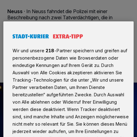
Neuss
·
In Neuss fahndet die Polizei mit einer
Beschreibung nach zwei Tatverdächtigen, die in
unmittelbarer Nähe eines Einbruchstatortes beobachtet
wurden.
Wir und unsere
218
-Partner speichern und greifen auf
08.12.2015 , 14:36 Uhr
2 Minuten Lesezeit
personenbezogene Daten wie Browserdaten oder
eindeutige Kennungen auf Ihrem Gerät zu. Durch
Auswahl von Alle Cookies akzeptieren aktivieren Sie
Tracking-Technologien für die unter „Wir und unsere
Partner verarbeiten Daten, um Ihnen Dienste
bereitzustellen“ aufgeführten Zwecke. Durch Auswahl
von Alle ablehnen oder Widerruf Ihrer Einwilligung
werden diese deaktiviert. Wenn Tracker deaktiviert
sind, sind manche Inhalte und Anzeigen möglicherweise
nicht mehr so relevant für Sie. Sie können dieses Menü
jederzeit wieder aufrufen, um Ihre Einstellungen zu