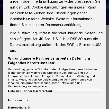
ändern oder Ihre Einwilligung zu widerrufen, indem Sie
auf den Link Cookie-Einstellungen am unteren Rand
der Webseite klicken. Ihre Einstellungen gelten
innerhalb unseres Website. Weitere Informationen
finden Sie in unserer Datenschutzerklärung.
Foto: Polizei
Ihre Zustimmung umfasst alle stadt-kurier.de-Seiten und
schließt gem. Art. 49 Abs. 1 S. 1 lit. a DSGVO auch die
Datenverarbeitung außerhalb des EWR, z.B. in den USA
ein.
A
Wir und unsere Partner verarbeiten Daten, um
m Montag, gegen 12 Uhr, begegnete die
Folgendes bereitzustellen:
Mieterin eines Mehrfamilienhauses an
Verwendung genauer Standortdaten. Endgeräteeigenschaften zur
Identifikation aktiv abfragen. Speichern von oder Zugriff auf
der Oberstraße im Flur zwei ihr unbekannten
Informationen auf einem Endgerät. Personalisierte Werbung und
Inhalte, Messung von Werbeleistung und der Performance von
Frauen. Auf die Frage nach dem Grund ihres
Inhalten, Zielgruppenforschung sowie Entwicklung und
Verbesserung von Angeboten.
Aufenthaltes reagierten die beiden nur mit
Liste der Partner (Lieferanten)
Ausflüchten und verließen zügig das Haus.
Impressum
Kurz darauf bemerkte die Zeugin den Einbruch
Datenschutz