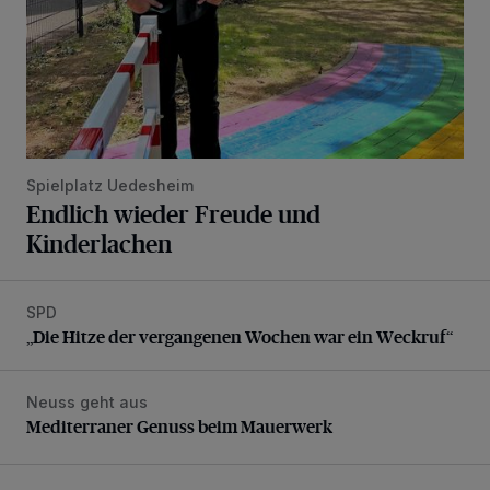
Spielplatz Uedesheim
Endlich wieder Freude und
Kinderlachen
SPD
„Die Hitze der vergangenen Wochen war ein Weckruf“
„Die Hitze der vergangenen Wochen war ein Weckruf“
Neuss geht aus
Mediterraner Genuss beim Mauerwerk
Mediterraner Genuss beim Mauerwerk