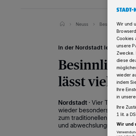
Wir und 
Neuss
Besinnlicher Nikol
Browserd
Cookies a
unsere Pa
In der Nordstadt lebt die Wi
Zwecke. 
Besinnliche
diese dea
möglicher
lässt viele A
wieder au
indem Si
Ihre Eins
in unsere
Nordstadt
·
Vier Tage lang 
Ihre Zust
wieder besonders besinnlich 
1 lit. a 
zum traditionellen Nikolau
Wir und 
und abwechslungsreichem 
Verwendung