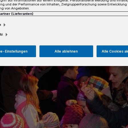
griff auf Informationen auf einem Endgerät. Personalisierte Werbung und Inhalt
ung und der Performance von Inhalten, Zielgruppenforschung sowie Entwicklung
ng von Angeboten.
Partner (Lieferanten)
Lesezeit
m
tz
e-Einstellungen
Alle ablehnen
Alle Cookies a