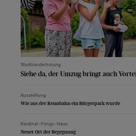
Stadtranderholung
Siehe da, der Umzug bringt auch Vortei
Ausstellung
Wie aus der Rennbahn ein Bürgerpark wurde
Wie aus der Rennbahn ein Bürgerpark wurde
Kardinal-Frings-Haus
Neuer Ort der Begegnung
Neuer Ort der Begegnung