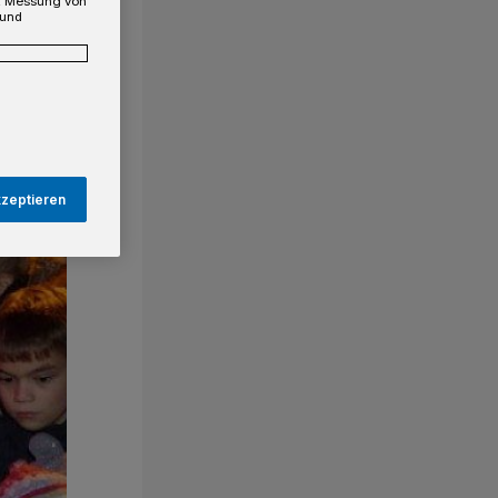
e, Messung von
 und
kzeptieren