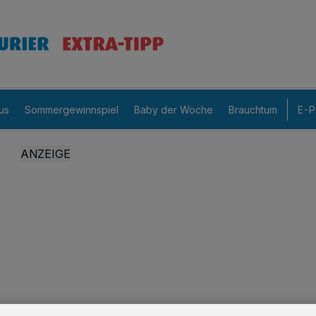
us
Sommergewinnspiel
Baby der Woche
Brauchtum
E-P