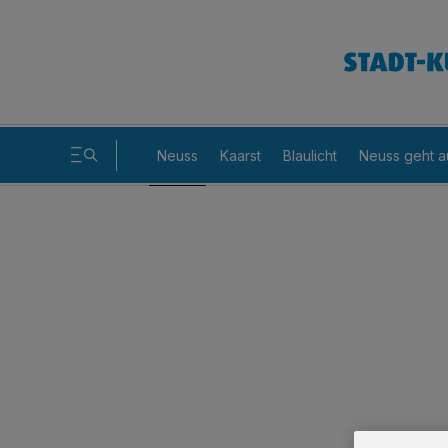
Neuss
Kaarst
Blaulicht
Neuss geht a