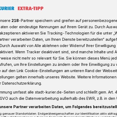
unsere
218
-Partner speichern und greifen auf personenbezogen
ausmarkt lässt viele Augen strahlen
aten oder eindeutige Kennungen auf Ihrem Gerät zu. Durch Auswa
kzeptieren aktivieren Sie Tracking-Technologien für die unter „
rtner verarbeiten Daten, um Ihnen Dienste bereitzustellen“ aufge
llkommenskultur
Durch Auswahl von Alle ablehnen oder Widerruf Ihrer Einwilligun
r Nikolausmarkt
ktiviert. Wenn Tracker deaktiviert sind, sind manche Inhalte und
weise nicht mehr so relevant für Sie. Sie können dieses Menü jed
ugen strahlen
frufen, um Ihre Einstellungen zu ändern oder Ihre Einwilligung zu 
e auf den Link Cookie-Einstellungen am unteren Rand der Webseit
tellungen gelten innerhalb unseres Website. Weitere Informationen
r Datenschutzerklärung.
ging es jetzt auf der Neusser Weyhe
immung umfasst alle stadt-kurier.de-Seiten und schließt gem. Art. 4
zu, denn der Initiativkreis Nordstadt lud
DSGVO auch die Datenverarbeitung außerhalb des EWR, z.B. in den 
smarkt mit stimmungsvoller Budengasse
unsere Partner verarbeiten Daten, um Folgendes bereitzustell
Programm ein.
 genauer Standortdaten. Endgeräteeigenschaften zur Identifikation aktiv abfra