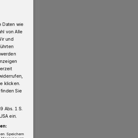
e Daten wie
hl von Alle
Wir und
führten
g werden
 Anzeigen
erzeit
widerrufen,
e klicken.
 finden Sie
9 Abs. 1 S.
USA ein.
en:
gen. Speichern