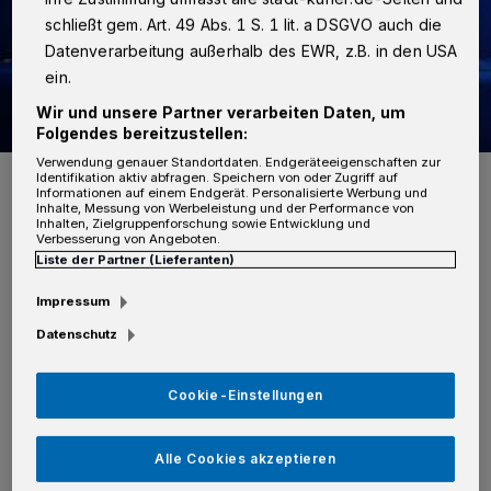
schließt gem. Art. 49 Abs. 1 S. 1 lit. a DSGVO auch die
Datenverarbeitung außerhalb des EWR, z.B. in den USA
ein.
Wir und unsere Partner verarbeiten Daten, um
Folgendes bereitzustellen:
Verwendung genauer Standortdaten. Endgeräteeigenschaften zur
Foto: SK
Identifikation aktiv abfragen. Speichern von oder Zugriff auf
Informationen auf einem Endgerät. Personalisierte Werbung und
Inhalte, Messung von Werbeleistung und der Performance von
Inhalten, Zielgruppenforschung sowie Entwicklung und
Verbesserung von Angeboten.
Liste der Partner (Lieferanten)
D
Impressum
er Beamte war in seiner Freizeit dort
Datenschutz
und erfasste die Situation schnell, als er
einen jungen Mann mit einer
Cookie-Einstellungen
Damenhandtasche davonrennen sah. Nach
kurzer Verfolgung konnte er den
Alle Cookies akzeptieren
Tatverdächtigen dingfest machen und die