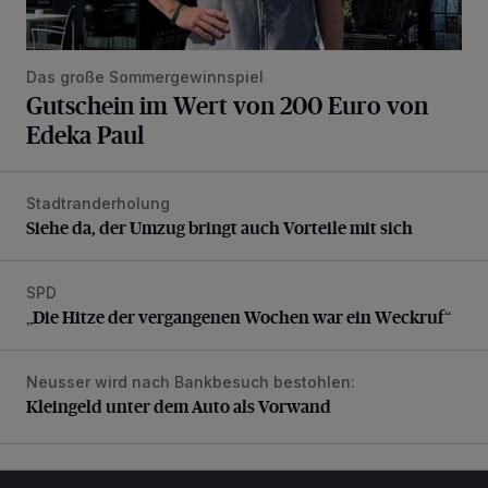
Das große Sommergewinnspiel
Gutschein im Wert von 200 Euro von
Edeka Paul
Stadtranderholung
Siehe da, der Umzug bringt auch Vorteile mit sich
Siehe da, der Umzug bringt auch Vorteile mit sich
SPD
„Die Hitze der vergangenen Wochen war ein Weckruf“
„Die Hitze der vergangenen Wochen war ein Weckruf“
Neusser wird nach Bankbesuch bestohlen:
Kleingeld unter dem Auto als Vorwand
Kleingeld unter dem Auto als Vorwand