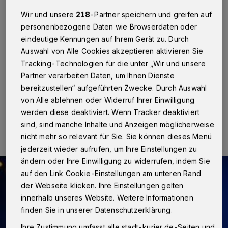
fest
Wir und unsere
218
-Partner speichern und greifen auf
personenbezogene Daten wie Browserdaten oder
Neuss
·
Ein 32-jähriger Polizist, der üblicherweise
seinen Dienst in Düsseldorf versieht, hielt sich am
eindeutige Kennungen auf Ihrem Gerät zu. Durch
gestrigen Mittwoch, 5. August, gegen 13.40 Uhr, auf
Auswahl von Alle Cookies akzeptieren aktivieren Sie
dem Parkplatz eines Baumarktes an der Kölner Straße
Tracking-Technologien für die unter „Wir und unsere
auf, als er Zeuge einer Straftat wurde.
Partner verarbeiten Daten, um Ihnen Dienste
bereitzustellen“ aufgeführten Zwecke. Durch Auswahl
von Alle ablehnen oder Widerruf Ihrer Einwilligung
06.08.2015 , 12:50 Uhr
Eine Minute Lesezeit
werden diese deaktiviert. Wenn Tracker deaktiviert
sind, sind manche Inhalte und Anzeigen möglicherweise
nicht mehr so relevant für Sie. Sie können dieses Menü
jederzeit wieder aufrufen, um Ihre Einstellungen zu
ändern oder Ihre Einwilligung zu widerrufen, indem Sie
auf den Link Cookie-Einstellungen am unteren Rand
der Webseite klicken. Ihre Einstellungen gelten
innerhalb unseres Website. Weitere Informationen
finden Sie in unserer Datenschutzerklärung.
Ihre Zustimmung umfasst alle stadt-kurier.de-Seiten und