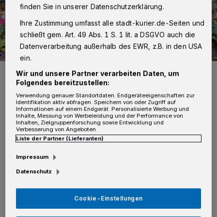
finden Sie in unserer Datenschutzerklärung.
Ihre Zustimmung umfasst alle stadt-kurier.de-Seiten und
schließt gem. Art. 49 Abs. 1 S. 1 lit. a DSGVO auch die
Datenverarbeitung außerhalb des EWR, z.B. in den USA
ein.
Stefan Krüll im November am Grab seines Freundes.
Wir und unsere Partner verarbeiten Daten, um
Foto: Kurierverlag/Thomas Broich
Folgendes bereitzustellen:
Verwendung genauer Standortdaten. Endgeräteeigenschaften zur
Identifikation aktiv abfragen. Speichern von oder Zugriff auf
Informationen auf einem Endgerät. Personalisierte Werbung und
Inhalte, Messung von Werbeleistung und der Performance von
Inhalten, Zielgruppenforschung sowie Entwicklung und
Verbesserung von Angeboten.
Liste der Partner (Lieferanten)
Grimlinghausen.
Inge und Stefan Krüll, die
bereits seit vielen Jahren dort das Grab eines
Impressum
Freundes betreuen, mussten feststellen, dass
Datenschutz
der komplette Grabstein entwendet wurde.
Cookie-Einstellungen
„Wir waren einfach nur fassungslos“, so Inge
und Stefan Krüll, „es ist zwar schon mal