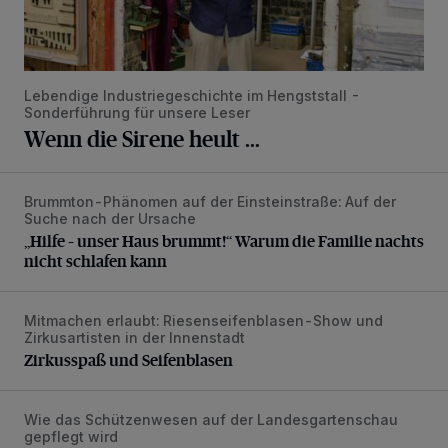
Lebendige Industriegeschichte im Hengststall -
Sonderführung für unsere Leser
Wenn die Sirene heult ...
Brummton-Phänomen auf der Einsteinstraße: Auf der
„Hilfe – unser Haus brummt!“ Warum die Familie nachts nic
Suche nach der Ursache
„Hilfe – unser Haus brummt!“ Warum die Familie nachts
nicht schlafen kann
Mitmachen erlaubt: Riesenseifenblasen-Show und
Zirkusspaß und Seifenblasen
Zirkusartisten in der Innenstadt
Zirkusspaß und Seifenblasen
Wie das Schützenwesen auf der Landesgartenschau
Brauchtumstage mit Röschendrehen, Blasmusik und Blume
gepflegt wird