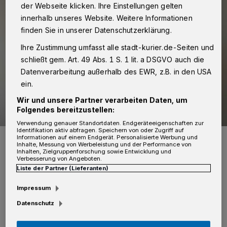
der Webseite klicken. Ihre Einstellungen gelten
innerhalb unseres Website. Weitere Informationen
finden Sie in unserer Datenschutzerklärung.
Ihre Zustimmung umfasst alle stadt-kurier.de-Seiten und
schließt gem. Art. 49 Abs. 1 S. 1 lit. a DSGVO auch die
Datenverarbeitung außerhalb des EWR, z.B. in den USA
ein.
Wir und unsere Partner verarbeiten Daten, um
Folgendes bereitzustellen:
Verwendung genauer Standortdaten. Endgeräteeigenschaften zur
Identifikation aktiv abfragen. Speichern von oder Zugriff auf
Musikschulleiterin Ruth Braun-Sauerwein (M.) verabschiedete
Informationen auf einem Endgerät. Personalisierte Werbung und
Stephanie Borkenfeld-Müllers (l.) und Brigitte Verboket-Klothen in
Inhalte, Messung von Werbeleistung und der Performance von
den Ruhestand.
Inhalten, Zielgruppenforschung sowie Entwicklung und
Verbesserung von Angeboten.
Foto: Rhein-Kreis Neuss
Liste der Partner (Lieferanten)
Impressum
Datenschutz