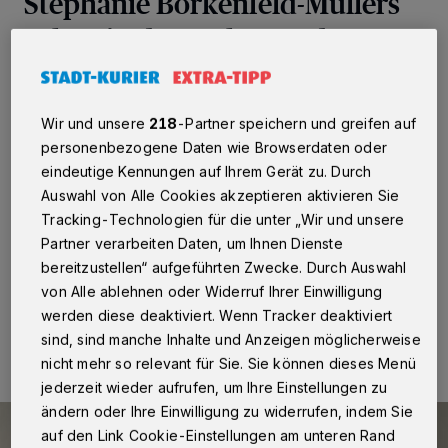
Stephanie Borkenfeld-Müllers
gehen in den Ruhestand
Rhein-Kreis Neuss
·
Mit Brigitte Verboket-Klothen
und Stephanie Borkenfeld-Müllers gehen nun zwei
Wir und unsere
218
-Partner speichern und greifen auf
langjährige Lehrerinnen der Musikschule Rhein-Kreis
Neuss in den Ruhestand. Musikschulleiterin Ruth
personenbezogene Daten wie Browserdaten oder
Braun-Sauerwein und das Kollegium der Musikschule
eindeutige Kennungen auf Ihrem Gerät zu. Durch
dankten beiden für ihr außerordentlich großes
Auswahl von Alle Cookies akzeptieren aktivieren Sie
Engagement und wünschten ihnen alles Gute für die
Tracking-Technologien für die unter „Wir und unsere
Zukunft.
Partner verarbeiten Daten, um Ihnen Dienste
bereitzustellen“ aufgeführten Zwecke. Durch Auswahl
von Alle ablehnen oder Widerruf Ihrer Einwilligung
10.01.2025 , 11:57 Uhr
Eine Minute Lesezeit
werden diese deaktiviert. Wenn Tracker deaktiviert
sind, sind manche Inhalte und Anzeigen möglicherweise
nicht mehr so relevant für Sie. Sie können dieses Menü
jederzeit wieder aufrufen, um Ihre Einstellungen zu
ändern oder Ihre Einwilligung zu widerrufen, indem Sie
auf den Link Cookie-Einstellungen am unteren Rand