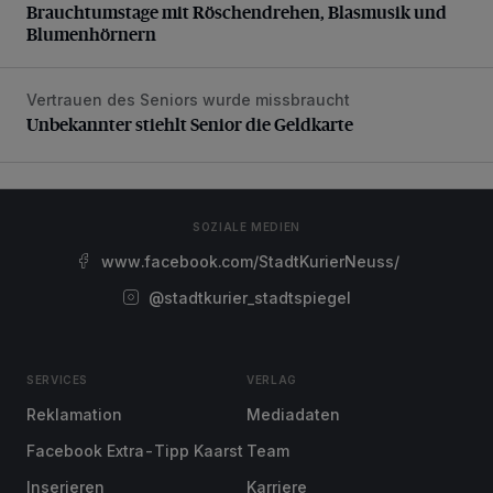
Brauchtumstage mit Röschendrehen, Blasmusik und
Blumenhörnern
Vertrauen des Seniors wurde missbraucht
Unbekannter stiehlt Senior die Geldkarte
Unbekannter stiehlt Senior die Geldkarte
SOZIALE MEDIEN
www.facebook.com/StadtKurierNeuss/
@stadtkurier_stadtspiegel
SERVICES
VERLAG
Reklamation
Mediadaten
Facebook Extra-Tipp Kaarst
Team
Inserieren
Karriere