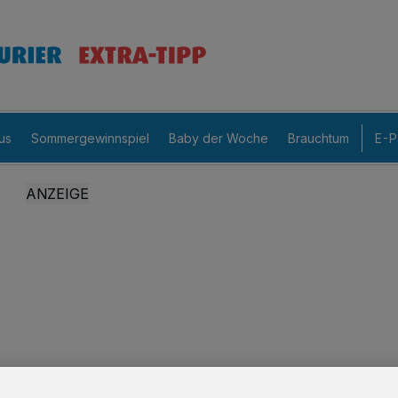
us
Sommergewinnspiel
Baby der Woche
Brauchtum
E-P