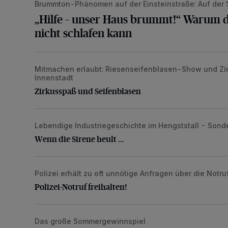
Brummton-Phänomen auf der Einsteinstraße: Auf der
„Hilfe – unser Haus brummt!“ Warum d
nicht schlafen kann
Mitmachen erlaubt: Riesenseifenblasen-Show und Zirk
Zirkusspaß und Seifenblasen
Innenstadt
Zirkusspaß und Seifenblasen
Lebendige Industriegeschichte im Hengststall - Sond
Wenn die Sirene heult ...
Wenn die Sirene heult ...
Polizei erhält zu oft unnötige Anfragen über die Not
Polizei-Notruf freihalten!
Polizei-Notruf freihalten!
Das große Sommergewinnspiel
200-Euro-Fahrradgutschein vom Radfachmarkt Bir