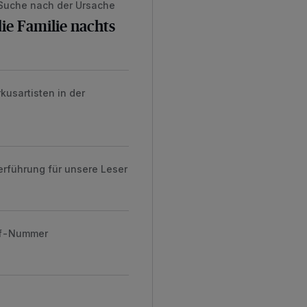
 Suche nach der Ursache
ie Familie nachts
usartisten in der
erführung für unsere Leser
ruf-Nummer
kenstock zu gewinnen