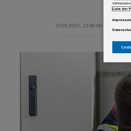
Verbesseru
Liste der 
Impressu
07.01.2025 , 12:40 Uhr
Eine Minute 
Datenschu
Cooki