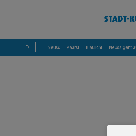
Neuss
Kaarst
Blaulicht
Neuss geht a