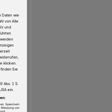
e Daten wie
hl von Alle
Wir und
führten
g werden
 Anzeigen
erzeit
widerrufen,
e klicken.
 finden Sie
9 Abs. 1 S.
USA ein.
en:
gen. Speichern
e, Messung von
 und