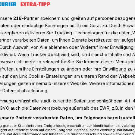
unsere
218
-Partner speichern und greifen auf personenbezogen
snetzes auf H-Gas in Kaarst
aten oder eindeutige Kennungen auf Ihrem Gerät zu. Durch Auswa
kzeptieren aktivieren Sie Tracking-Technologien für die unter „
rtner verarbeiten Daten, um Ihnen Dienste bereitzustellen“ aufge
uf H-Gas in Kaarst
Durch Auswahl von Alle ablehnen oder Widerruf Ihrer Einwilligun
ktiviert. Wenn Tracker deaktiviert sind, sind manche Inhalte und
 ändert sich
weise nicht mehr so relevant für Sie. Sie können dieses Menü jed
frufen, um Ihre Einstellungen zu ändern oder Ihre Einwilligung zu 
e auf den Link Cookie-Einstellungen am unteren Rand der Webseit
tellungen gelten innerhalb unseres Website. Weitere Informationen
snetz steht eine Veränderung an: Bislang
r Datenschutzerklärung.
äten Verwendung, L-Gas und H-Gas. Da
ebiete in naher Zukunft nicht mehr liefern
immung umfasst alle stadt-kurier.de-Seiten und schließt gem. Art. 4
rgung entsprechend dem Beschluss der
DSGVO auch die Datenverarbeitung außerhalb des EWR, z.B. in den 
030 komplett auf das energiereichere H-
unsere Partner verarbeiten Daten, um Folgendes bereitzustell
ft auch die Gemeinden Kaarst, Alpen,
 genauer Standortdaten. Endgeräteeigenschaften zur Identifikation aktiv abfra
beck.
griff auf Informationen auf einem Endgerät. Personalisierte Werbung und Inhalt
ung und der Performance von Inhalten, Zielgruppenforschung sowie Entwicklung