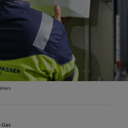
hlers.
L-Gas